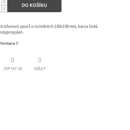
DO KOŠÍKU
á sifonová vpusť o rozměrech 100x100 mm, barva šedá.
polypropylen.
informace
ZEPTAT SE
SDÍLET