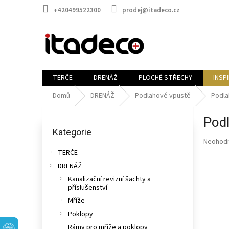
Přejít
+420499522300
prodej@itadeco.cz
na
obsah
TERČE
DRENÁŽ
PLOCHÉ STŘECHY
INSP
Domů
DRENÁŽ
Podlahové vpustě
Podla
P
Pod
o
Přeskočit
kategorie
Kategorie
s
Průměr
Neohod
t
hodnoce
TERČE
r
produkt
DRENÁŽ
a
je
n
Kanalizační revizní šachty a
0,0
příslušenství
n
z
5
í
Mříže
hvězdič
p
Poklopy
a
Rámy pro mříže a poklopy