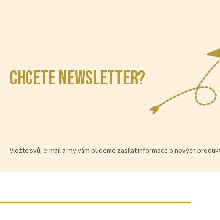
CHCETE NEWSLETTER?
Vložte svůj e-mail a my vám budeme zasílat informace o nových produ
Z
á
p