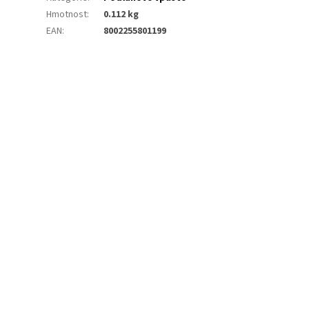
Hmotnost
:
0.112 kg
EAN
:
8002255801199