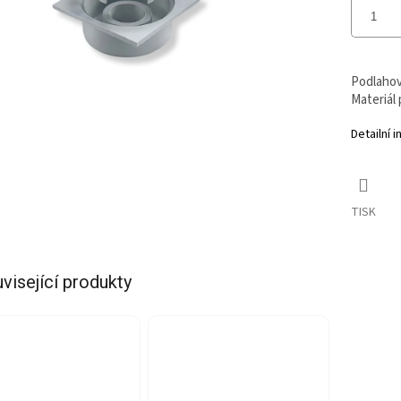
Podlahov
Materiál 
Detailní 
TISK
visející produkty