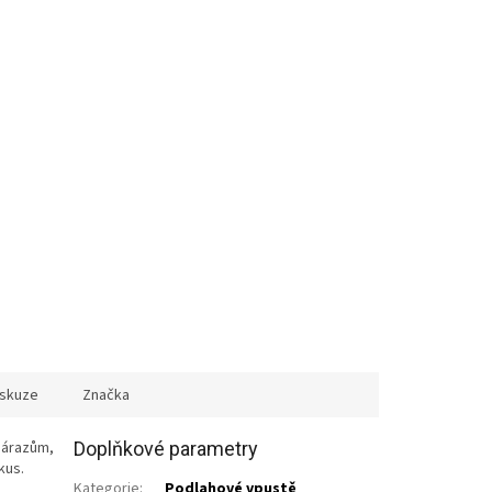
iskuze
Značka
nárazům,
Doplňkové parametry
kus.
Kategorie
:
Podlahové vpustě