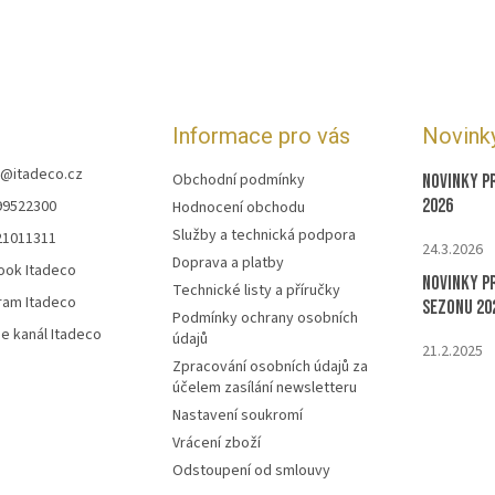
Informace pro vás
Novink
@
itadeco.cz
Obchodní podmínky
Novinky p
2026
99522300
Hodnocení obchodu
Služby a technická podpora
21011311
24.3.2026
Doprava a platby
ook Itadeco
Novinky p
Technické listy a příručky
ram Itadeco
sezonu 20
Podmínky ochrany osobních
e kanál Itadeco
údajů
21.2.2025
Zpracování osobních údajů za
účelem zasílání newsletteru
Nastavení soukromí
Vrácení zboží
Odstoupení od smlouvy