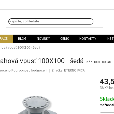
IRACE
BLOG
NOVINKY
CENÍK
KONTAKTY
INST
hová vpusť 100X100 - šedá
lahová vpusť 100X100 - šedá
Kód:
I001100040
né
noceno
Podrobnosti hodnocení
Značka:
ETERNO IVICA
ní
43,
u
36 Kč be
Měrná
Skla
cena:
ek.
Možnosti