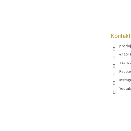
a
t
í
Kontakt
prodej
+4204
+4207
Faceb
Instag
Youtub