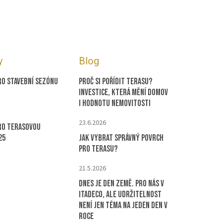
y
Blog
ro stavební sezónu
Proč si pořídit terasu?
Investice, která mění domov
i hodnotu nemovitosti
23.6.2026
ro terasovou
25
Jak vybrat správný povrch
pro terasu?
21.5.2026
Dnes je Den Země. Pro nás v
ITADECO, ale udržitelnost
není jen téma na jeden den v
roce