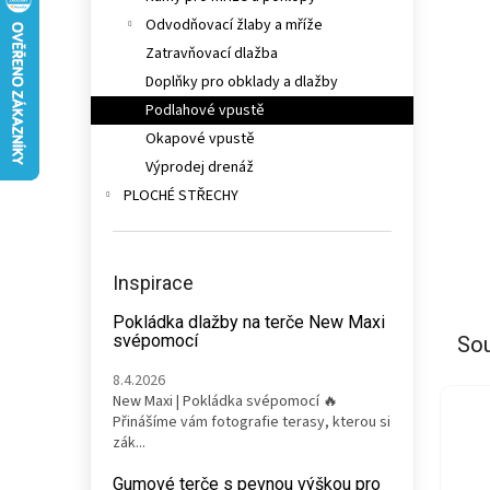
n
Odvodňovací žlaby a mříže
e
Zatravňovací dlažba
l
Doplňky pro obklady a dlažby
Podlahové vpustě
Okapové vpustě
Výprodej drenáž
PLOCHÉ STŘECHY
Inspirace
Pokládka dlažby na terče New Maxi
svépomocí
Sou
8.4.2026
New Maxi | Pokládka svépomocí 🔥
Přinášíme vám fotografie terasy, kterou si
zák...
Gumové terče s pevnou výškou pro