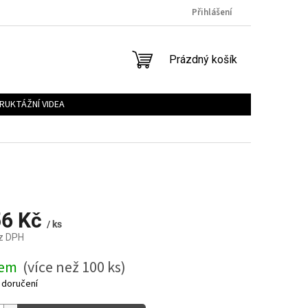
Přihlášení
NÁKUPNÍ
Prázdný košík
KOŠÍK
RUKTÁŽNÍ VIDEA
56 Kč
/ ks
z DPH
dem
(více než 100 ks)
 doručení