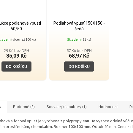
ukce podlahové vpusti
Podlahová vpusť 150X150 -
50/50
šedá
kladem
(více než 100 ks)
Skladem
(91 ks)
29 Kč bez DPH
57 Kč bez DPH
35,09 Kč
68,97 Kč
DO KOŠÍKU
DO KOŠÍKU
s
Podobné (8)
Související soubory (1)
Hodnocení
D
ahová sifonová vpusť je vyrobena z polypropylenu. Je vysoce odolná vůči 
ícím prostředkům, chemikáliím. Rozměr 100x100 mm. Odtok 40 mm. Cena za 