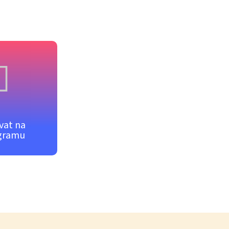
vat na
gramu