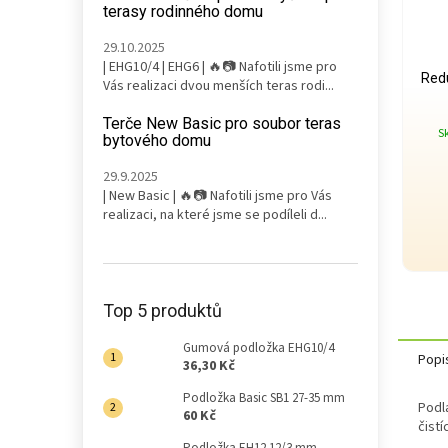
terasy rodinného domu
29.10.2025
| EHG10/4 | EHG6 | 🔥📷 Nafotili jsme pro
Red
Vás realizaci dvou menších teras rodi...
Terče New Basic pro soubor teras
S
bytového domu
29.9.2025
| New Basic | 🔥📷 Nafotili jsme pro Vás
realizaci, na které jsme se podíleli d...
Top 5 produktů
Gumová podložka EHG10/4
Popi
36,30 Kč
Podložka Basic SB1 27-35 mm
Podl
60 Kč
čist