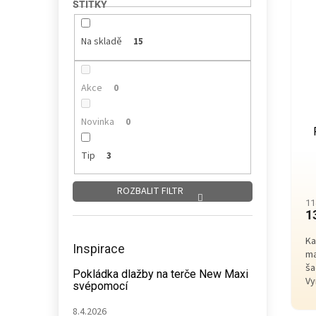
Na skladě
15
Akce
0
Novinka
0
Tip
3
ROZBALIT FILTR
11
1
Ka
Inspirace
ma
ša
Pokládka dlažby na terče New Maxi
Vy
svépomocí
8.4.2026