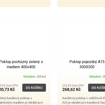
Poklop pochůzný zelený s
Poklop pojezdný A15
madlem 400x400
300X300
Skladem
(30 ks)
Skladem
(9
3 Kč bez DPH
222 Kč bez DPH
DO KOŠÍKU
DO KOŠÍ
20,73 Kč
268,62 Kč
lený kanálový poklop s
Kanálový poklop v zátěžové t
aktickým madlem je ideální pro
A15 je ideální pro kanálové ša