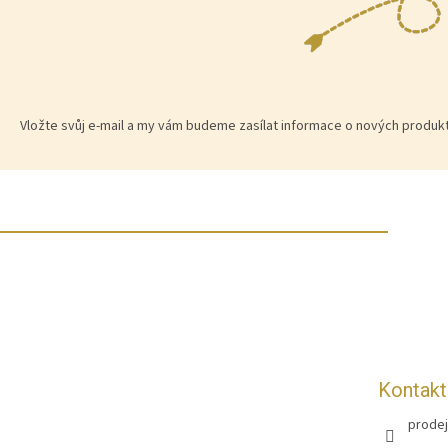
Vložte svůj e-mail a my vám budeme zasílat informace o nových produ
Z
á
p
a
t
í
Kontakt
prodej