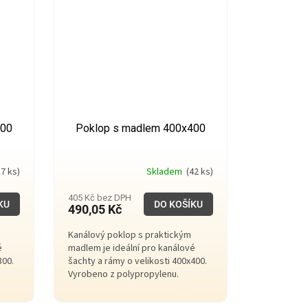
300
Poklop s madlem 400x400
7 ks)
Skladem
(42 ks)
405 Kč bez DPH
KU
DO KOŠÍKU
490,05 Kč
Kanálový poklop s praktickým
é
madlem je ideální pro kanálové
300.
šachty a rámy o velikosti 400x400.
Vyrobeno z polypropylenu.