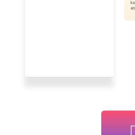
ka
40
po