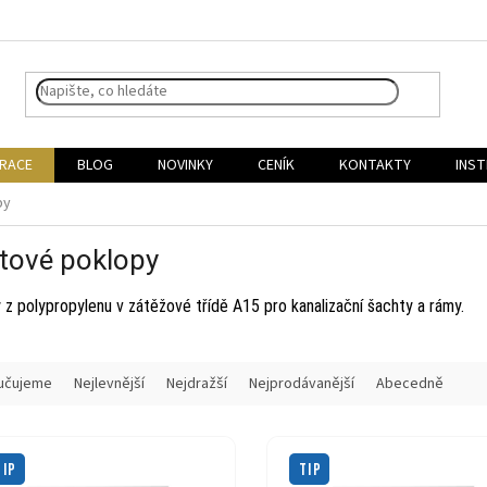
IRACE
BLOG
NOVINKY
CENÍK
KONTAKTY
INST
py
tové poklopy
 z polypropylenu v zátěžové třídě A15 pro kanalizační šachty a rámy.
učujeme
Nejlevnější
Nejdražší
Nejprodávanější
Abecedně
TIP
TIP