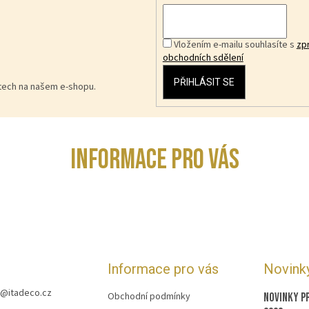
Vložením e-mailu souhlasíte s
zp
obchodních sdělení
PŘIHLÁSIT SE
ktech na našem e-shopu.
INFORMACE PRO VÁS
Informace pro vás
Novink
@
itadeco.cz
Obchodní podmínky
Novinky p