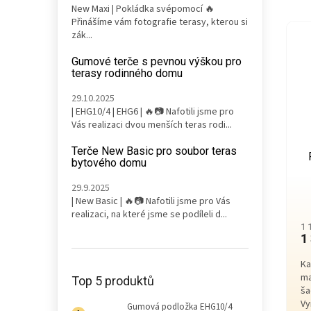
New Maxi | Pokládka svépomocí 🔥
Přinášíme vám fotografie terasy, kterou si
zák...
Gumové terče s pevnou výškou pro
terasy rodinného domu
29.10.2025
| EHG10/4 | EHG6 | 🔥📷 Nafotili jsme pro
Vás realizaci dvou menších teras rodi...
Terče New Basic pro soubor teras
bytového domu
29.9.2025
| New Basic | 🔥📷 Nafotili jsme pro Vás
realizaci, na které jsme se podíleli d...
1 
1
Ka
ma
Top 5 produktů
ša
Vy
Gumová podložka EHG10/4