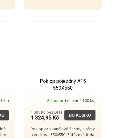
Poklop pojezdný A15
550X550
1 ks)
Skladem
(více než 100 ks)
1 095 Kč bez DPH
KU
DO KOŠÍKU
1 324,95 Kč
řídě
Poklop pro kanálové šachty a rámy
chty
o velikosti 550x550. Zátěžová třída