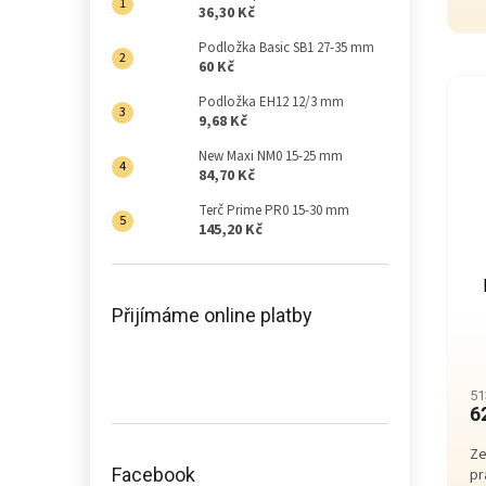
36,30 Kč
Podložka Basic SB1 27-35 mm
60 Kč
Podložka EH12 12/3 mm
9,68 Kč
New Maxi NM0 15-25 mm
84,70 Kč
Terč Prime PR0 15-30 mm
145,20 Kč
Přijímáme online platby
51
6
Ze
Facebook
pr