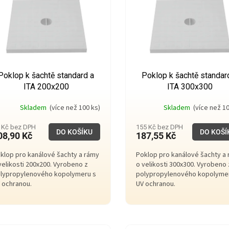
Poklop k šachtě standard a
Poklop k šachtě standar
ITA 200x200
ITA 300x300
Skladem
(více než 100 ks)
Skladem
(více než 10
 Kč bez DPH
155 Kč bez DPH
DO KOŠÍKU
DO KOŠÍ
08,90 Kč
187,55 Kč
klop pro kanálové šachty a rámy
Poklop pro kanálové šachty a
velikosti 200x200. Vyrobeno z
o velikosti 300x300. Vyrobeno 
lypropylenového kopolymeru s
polypropylenového kopolyme
 ochranou.
UV ochranou.