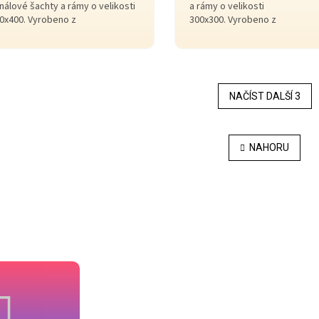
nálové šachty a rámy o velikosti
a rámy o velikosti
0x400. Vyrobeno z
300x300. Vyrobeno z
lypropylenu.
polypropylenu.
NAČÍST DALŠÍ 3
O
v
NAHORU
l
á
d
a
c
í
p
r
v
k
y
v
ý