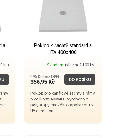
d a
Poklop k šachtě standard a
ITA 400x400
0 ks)
Skladem
(více než 100 ks)
295 Kč bez DPH
KU
DO KOŠÍKU
356,95 Kč
 rámy
Poklop pro kanálové šachty a rámy
z
o velikosti 400x400. Vyrobeno z
ru s
polypropylenového kopolymeru s
UV ochranou.