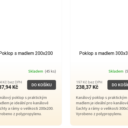
Poklop s madlem 200x200
Poklop s madlem 300x
Skladem
(45 ks)
Skladem
(5
4 Kč bez DPH
197 Kč bez DPH
DO KOŠÍKU
DO KOŠÍ
37,94 Kč
238,37 Kč
nálový poklop s praktickým
Kanálový poklop s praktickým
dlem je ideální pro kanálové
madlem je ideální pro kanálov
chty a rámy o velikosti 200x200.
šachty a rámy o velikosti 300x
robeno z polypropylenu.
Vyrobeno z polypropylenu.