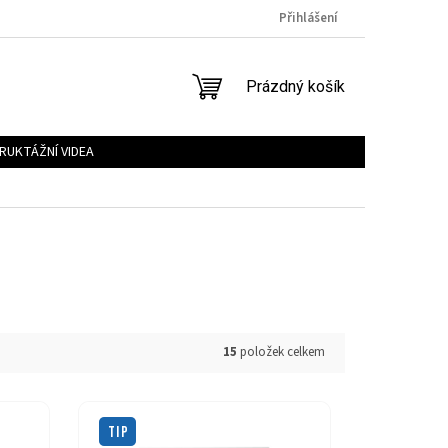
Přihlášení
NÁKUPNÍ
Prázdný košík
KOŠÍK
RUKTÁŽNÍ VIDEA
15
položek celkem
TIP