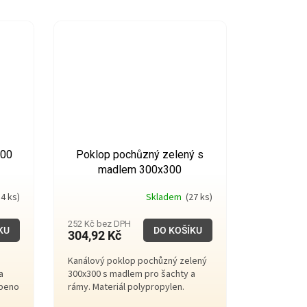
200
Poklop pochůzný zelený s
madlem 300x300
4 ks)
Skladem
(27 ks)
252 Kč bez DPH
KU
DO KOŠÍKU
304,92 Kč
Kanálový poklop pochůzný zelený
a
300x300 s madlem pro šachty a
obeno
rámy. Materiál polypropylen.