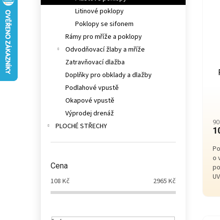
í
n
i
Litinové poklopy
p
e
s
r
Poklopy se sifonem
l
p
o
Rámy pro mříže a poklopy
r
d
Odvodňovací žlaby a mříže
o
u
Zatravňovací dlažba
d
k
u
Doplňky pro obklady a dlažby
t
k
ů
Podlahové vpustě
t
Okapové vpustě
ů
Výprodej drenáž
90
PLOCHÉ STŘECHY
1
Po
o 
Cena
po
UV
108
Kč
2965
Kč