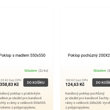
Poklop s madlem 550x550
Poklop pochůzný 200X
Skladem
(21 ks)
Skladem
(3
123 Kč bez DPH
103 Kč bez DPH
DO KOŠÍKU
DO KOŠÍ
 358,83 Kč
124,63 Kč
nálový poklop s praktickým
Kanálový poklop pochůzný
dlem je ideální pro kanálové
je ideální pro kanálové šachty 
chty a rámy o velikosti 550x550.
rámy o velikosti 200x200. Vyr
robeno z polypropylenu.
z polypropylenu.