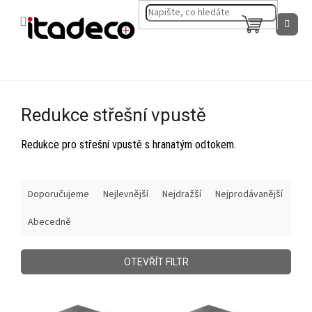
Přejít
na
NÁKUPNÍ
obsah
KOŠÍK
Redukce střešní vpustě
Redukce pro střešní vpustě s hranatým odtokem.
Ř
Doporučujeme
Nejlevnější
Nejdražší
Nejprodávanější
a
z
Abecedně
e
n
í
OTEVŘÍT FILTR
p
r
V
o
ý