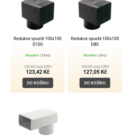
d
p
u
i
k
s
t
p
ů
r
o
Redukce vpustě 100x100
Redukce vpustě 100x100
D100
D80
d
u
Skladem
(19 ks)
Skladem
(8 ks)
k
t
102 Kč bez DPH
105 Kč bez DPH
123,42 Kč
127,05 Kč
ů
DO KOŠÍKU
DO KOŠÍKU