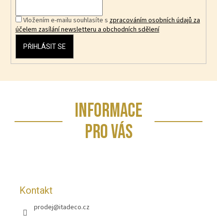
Vložením e-mailu souhlasíte s
zpracováním osobních údajů za
účelem zasílání newsletteru a obchodních sdělení
PŘIHLÁSIT SE
Z
INFORMACE
á
p
PRO VÁS
a
t
í
Kontakt
prodej
@
itadeco.cz