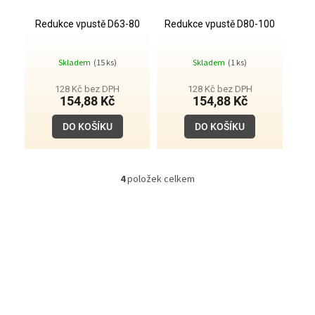
Redukce vpustě D63-80
Redukce vpustě D80-100
Skladem
(15 ks)
Skladem
(1 ks)
128 Kč bez DPH
128 Kč bez DPH
154,88 Kč
154,88 Kč
DO KOŠÍKU
DO KOŠÍKU
4
položek celkem
O
v
l
á
d
a
c
í
p
r