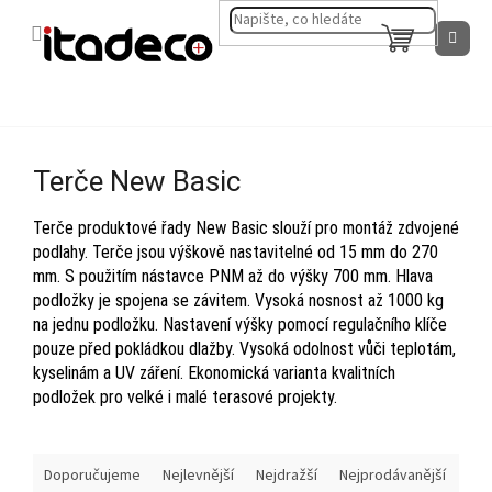
Přejít
na
NÁKUPNÍ
obsah
KOŠÍK
Terče New Basic
Terče produktové řady New Basic slouží pro montáž zdvojené
podlahy. Terče jsou výškově nastavitelné od 15 mm do 270
mm. S použitím nástavce PNM až do výšky 700 mm. Hlava
podložky je spojena se závitem. Vysoká nosnost až 1000 kg
na jednu podložku. N
astavení výšky pomocí regulačního klíče
pouze před pokládkou dlažby. Vysoká odolnost vůči teplotám,
kyselinám a UV záření. Ekonomická varianta kvalitních
podložek pro velké i malé terasové projekty.
Ř
Doporučujeme
Nejlevnější
Nejdražší
Nejprodávanější
a