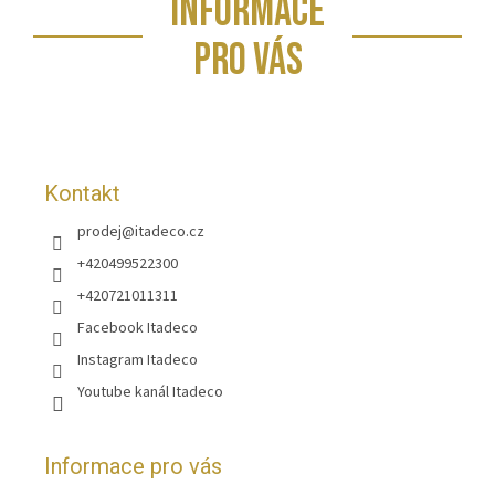
INFORMACE
á
p
PRO VÁS
a
t
í
Kontakt
prodej
@
itadeco.cz
+420499522300
+420721011311
Facebook Itadeco
Instagram Itadeco
Youtube kanál Itadeco
Informace pro vás