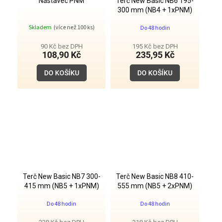
Nástavec PNM
Terč New Basic NB6 195-
300 mm (NB4 + 1xPNM)
Průměrné
Skladem
(více než 100 ks)
Do 48 hodin
hodnocení
produktu
je
90 Kč bez DPH
195 Kč bez DPH
5,0
108,90 Kč
235,95 Kč
z
5
DO KOŠÍKU
DO KOŠÍKU
hvězdiček.
Terč New Basic NB7 300-
Terč New Basic NB8 410-
415 mm (NB5 + 1xPNM)
555 mm (NB5 + 2xPNM)
Do 48 hodin
Do 48 hodin