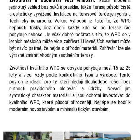
životnosti a odolnosti vůči vlhkosti.
Nabízí moderní,
jednotný vzhled bez suků a prasklin, takže terasa působí čistě
a esteticky vyváženě. Instalace na
terasové terče
je rychlá a
technicky nenáročná. Velkou výhodou je také to, že WPC
nepouští třísky, což ocení každý, kdo se po terase rád
pohybuje naboso. Je však dobré počítat s tím, že WPC se v
letních měsících může více zahřívat. U levnějších variant může
být navíc patrné, že nejde o přírodní materiál. Zahřívání lze ale
výrazně zmírnit vhodným zastíněním terasy.
Životnost kvalitního WPC se obvykle pohybuje mezi 15 až 25
lety a více, vždy podle konkrétního typu a výrobce. Tento
povrch je ideální pro ty, kteří hledají dlouhodobé řešení bez
nutnosti pravidelného olejování a údržby. Nevadí jim
syntetický charakter materiálu a jsou ochotni investovat do
kvalitního WPC, které působí přirozeněji. Nejlépe se hodí k
moderním novostavbám a minimalistickým stavbám.