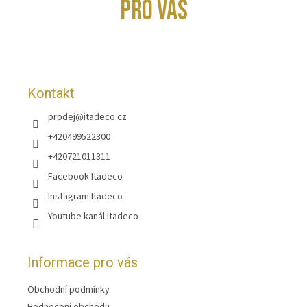
p
PRO VÁS
a
t
í
Kontakt
prodej
@
itadeco.cz
+420499522300
+420721011311
Facebook Itadeco
Instagram Itadeco
Youtube kanál Itadeco
Informace pro vás
Obchodní podmínky
Hodnocení obchodu