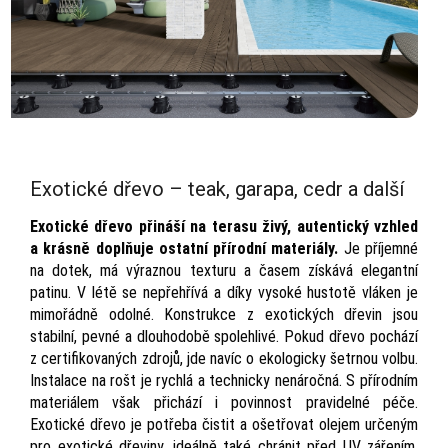
Exotické dřevo – teak, garapa, cedr a další
Exotické dřevo přináší na terasu živý, autentický vzhled
a krásně doplňuje ostatní přírodní materiály.
Je příjemné
na dotek, má výraznou texturu a časem získává elegantní
patinu. V létě se nepřehřívá a díky vysoké hustotě vláken je
mimořádně odolné. Konstrukce z exotických dřevin jsou
stabilní, pevné a dlouhodobě spolehlivé. Pokud dřevo pochází
z certifikovaných zdrojů, jde navíc o ekologicky šetrnou volbu.
Instalace na rošt je rychlá a technicky nenáročná. S přírodním
materiálem však přichází i povinnost pravidelné péče.
Exotické dřevo je potřeba čistit a ošetřovat olejem určeným
pro exotické dřeviny, ideálně také chránit před UV zářením,