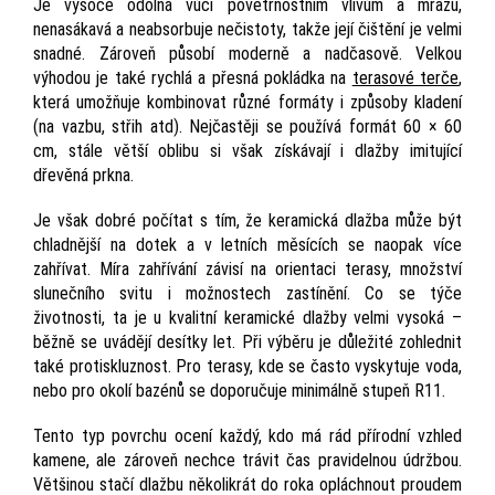
Je vysoce odolná vůči povětrnostním vlivům a mrazu,
nenasákavá a neabsorbuje nečistoty, takže její čištění je velmi
snadné. Zároveň působí moderně a nadčasově. Velkou
výhodou je také rychlá a přesná pokládka na
terasové terče
,
která umožňuje kombinovat různé formáty i způsoby kladení
(na vazbu, střih atd). Nejčastěji se používá formát 60 × 60
cm, stále větší oblibu si však získávají i dlažby imitující
dřevěná prkna.
Je však dobré počítat s tím, že keramická dlažba může být
chladnější na dotek a v letních měsících se naopak více
zahřívat. Míra zahřívání závisí na orientaci terasy, množství
slunečního svitu i možnostech zastínění. Co se týče
životnosti, ta je u kvalitní keramické dlažby velmi vysoká –
běžně se uvádějí desítky let. Při výběru je důležité zohlednit
také protiskluznost. Pro terasy, kde se často vyskytuje voda,
nebo pro okolí bazénů se doporučuje minimálně stupeň R11.
Tento typ povrchu ocení každý, kdo má rád přírodní vzhled
kamene, ale zároveň nechce trávit čas pravidelnou údržbou.
Většinou stačí dlažbu několikrát do roka opláchnout proudem