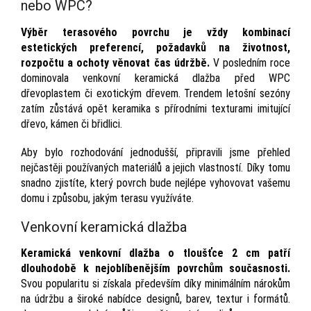
nebo WPC?
Výběr terasového povrchu je vždy kombinací
estetických preferencí, požadavků na životnost,
rozpočtu a ochoty věnovat čas údržbě.
V posledním roce
dominovala venkovní keramická dlažba před WPC
dřevoplastem či exotickým dřevem. Trendem letošní sezóny
zatím zůstává opět keramika s přírodními texturami imitující
dřevo, kámen či břidlici.
Aby bylo rozhodování jednodušší, připravili jsme přehled
nejčastěji používaných materiálů a jejich vlastností. Díky tomu
snadno zjistíte, který povrch bude nejlépe vyhovovat vašemu
domu i způsobu, jakým terasu využíváte.
Venkovní keramická dlažba
Keramická venkovní dlažba o tloušťce 2 cm patří
dlouhodobě k nejoblíbenějším povrchům současnosti.
Svou popularitu si získala především díky minimálním nárokům
na údržbu a široké nabídce designů, barev, textur i formátů.