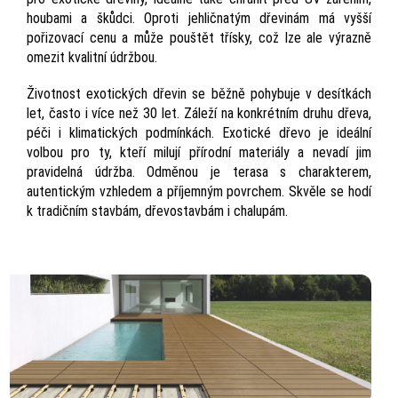
houbami a škůdci. Oproti jehličnatým dřevinám má vyšší
pořizovací cenu a může pouštět třísky, což lze ale výrazně
omezit kvalitní údržbou.
Životnost exotických dřevin se běžně pohybuje v desítkách
let, často i více než 30 let. Záleží na konkrétním druhu dřeva,
péči i klimatických podmínkách. Exotické dřevo je ideální
volbou pro ty, kteří milují přírodní materiály a nevadí jim
pravidelná údržba. Odměnou je terasa s charakterem,
autentickým vzhledem a příjemným povrchem. Skvěle se hodí
k tradičním stavbám, dřevostavbám i chalupám.