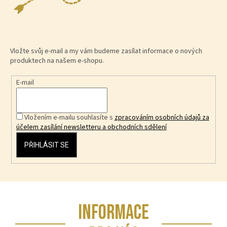
Vložte svůj e-mail a my vám budeme zasílat informace o nových
produktech na našem e-shopu.
E-mail
Vložením e-mailu souhlasíte s
zpracováním osobních údajů za
účelem zasílání newsletteru a obchodních sdělení
PŘIHLÁSIT SE
Z
INFORMACE
á