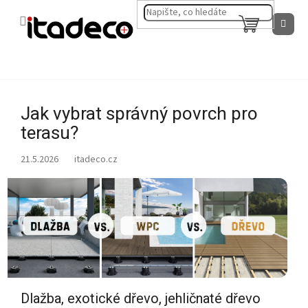
Přejít
na
NÁKUPNÍ
obsah
KOŠÍK
Jak vybrat správný povrch pro
terasu?
21.5.2026
Dlažba, exotické dřevo, jehličnaté dřevo