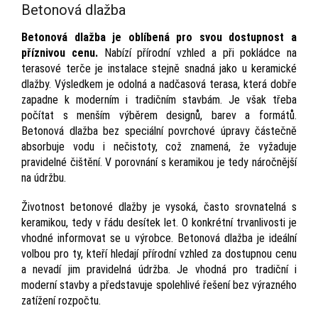
Betonová dlažba
Betonová dlažba je oblíbená pro svou dostupnost a
příznivou cenu.
Nabízí přírodní vzhled a při pokládce na
terasové terče je instalace stejně snadná jako u keramické
dlažby. Výsledkem je odolná a nadčasová terasa, která dobře
zapadne k moderním i tradičním stavbám. Je však třeba
počítat s menším výběrem designů, barev a formátů.
Betonová dlažba bez speciální povrchové úpravy částečně
absorbuje vodu i nečistoty, což znamená, že vyžaduje
pravidelné čištění. V porovnání s keramikou je tedy náročnější
na údržbu.
Životnost betonové dlažby je vysoká, často srovnatelná s
keramikou, tedy v řádu desítek let. O konkrétní trvanlivosti je
vhodné informovat se u výrobce. Betonová dlažba je ideální
volbou pro ty, kteří hledají přírodní vzhled za dostupnou cenu
a nevadí jim pravidelná údržba. Je vhodná pro tradiční i
moderní stavby a představuje spolehlivé řešení bez výrazného
zatížení rozpočtu.