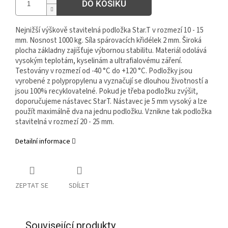
DO KOŠÍKU
Nejnižší výškově stavitelná podložka Star.T v rozmezí 10 - 15
mm. Nosnost 1000 kg. Síla spárovacích křidélek 2 mm. Široká
plocha základny zajišťuje výbornou stabilitu. Materiál odolává
vysokým teplotám, kyselinám a ultrafialovému záření.
Testovány v rozmezí od -40 °C do +120 °C. Podložky jsou
vyrobené z polypropylenu a vyznačují se dlouhou životností a
jsou 100% recyklovatelné. Pokud je třeba podložku zvýšit,
doporučujeme nástavec StarT. Nástavec je 5 mm vysoký a lze
použít maximálně dva na jednu podložku. Vznikne tak podložka
stavitelná v rozmezí 20 - 25 mm.
Detailní informace
ZEPTAT SE
SDÍLET
Související produkty