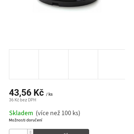
43,56 Kč
/ ks
36 Kč bez DPH
Měrná
Skladem
(více než 100 ks)
cena:
Možnosti doručení