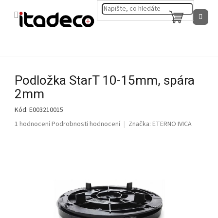
Přejít
na
NÁKUPNÍ
obsah
KOŠÍK
P
Podložka StarT 10-15mm, spára
o
s
2mm
t
Kód:
E003210015
r
a
Průměrné
1 hodnocení
Podrobnosti hodnocení
Značka:
ETERNO IVICA
hodnocení
n
produktu
n
je
í
5,0
p
z
a
5
n
hvězdiček.
e
l