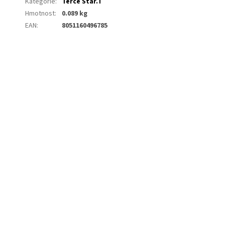
Kategorie
:
Terče Star.T
Hmotnost
:
0.089 kg
EAN
:
8051160496785