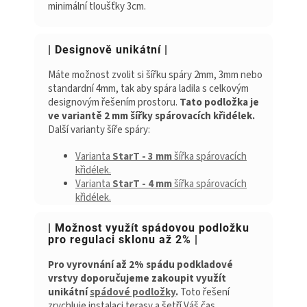
minimální tloušťky 3cm.
| Designově unikátní |
Máte možnost zvolit si šířku spáry 2mm, 3mm nebo
standardní 4mm, tak aby spára ladila s celkovým
designovým řešením prostoru.
Tato podložka je
ve variantě 2 mm šířky spárovacích křidélek.
Další varianty šíře spáry:
Varianta
StarT - 3 mm
šířka spárovacích
křidélek.
Varianta
StarT - 4 mm
šířka spárovacích
křidélek.
| Možnost využít spádovou podložku
pro regulaci sklonu až 2% |
Pro vyrovnání až 2% spádu podkladové
vrstvy doporučujeme zakoupit využít
unikátní
spádové podložky
.
Toto řešení
zrychluje instalaci terasy a šetří Váš čas.