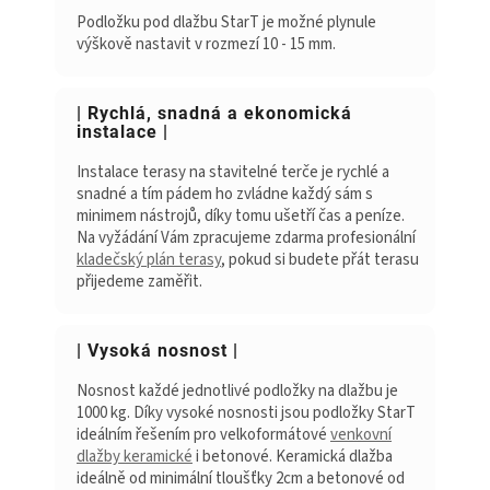
Podložku pod dlažbu StarT je možné plynule
výškově nastavit v rozmezí 10 - 15 mm.
| Rychlá, snadná a ekonomická
instalace |
Instalace terasy na stavitelné terče je rychlé a
snadné a tím pádem ho zvládne každý sám s
minimem nástrojů, díky tomu ušetří čas a peníze.
Na vyžádání Vám zpracujeme zdarma profesionální
kladečský plán terasy
, pokud si budete přát terasu
přijedeme zaměřit.
| Vysoká nosnost |
Nosnost každé jednotlivé podložky na dlažbu je
1000 kg. Díky vysoké nosnosti jsou podložky StarT
ideálním řešením pro velkoformátové
venkovní
dlažby keramické
i betonové. Keramická dlažba
ideálně od minimální tloušťky 2cm a betonové od