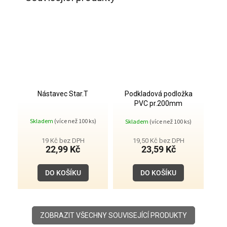
Nástavec Star.T
Podkladová podložka
PVC pr.200mm
Průměrné
Skladem
(více než 100 ks)
Skladem
(více než 100 ks)
hodnocení
produktu
je
19 Kč bez DPH
19,50 Kč bez DPH
4,0
22,99 Kč
23,59 Kč
z
5
hvězdiček.
DO KOŠÍKU
DO KOŠÍKU
ZOBRAZIT VŠECHNY SOUVISEJÍCÍ PRODUKTY