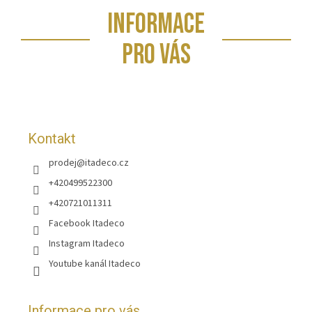
Z
INFORMACE
á
p
PRO VÁS
a
t
í
Kontakt
prodej
@
itadeco.cz
+420499522300
+420721011311
Facebook Itadeco
Instagram Itadeco
Youtube kanál Itadeco
Informace pro vás