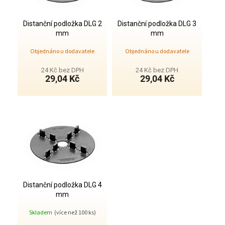
t
p
ů
r
o
Distanční podložka DLG 2
Distanční podložka DLG 3
mm
mm
d
u
Objednáno u dodavatele
Objednáno u dodavatele
k
t
24 Kč bez DPH
24 Kč bez DPH
29,04 Kč
29,04 Kč
ů
Distanční podložka DLG 4
mm
Skladem
(více než 100 ks)