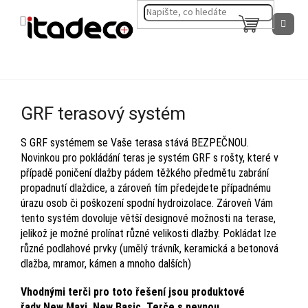
Přejít
na
NÁKUPNÍ
obsah
KOŠÍK
GRF terasový systém
S GRF systémem se Vaše terasa stává BEZPEČNOU.
Novinkou pro pokládání teras je systém GRF s rošty, které v
případě poničení dlažby pádem těžkého předmětu zabrání
propadnutí dlaždice, a zároveň tím předejdete případnému
úrazu osob či poškození spodní hydroizolace. Zároveň Vám
tento systém dovoluje větší designové možnosti na terase,
jelikož je možné prolínat různé velikosti dlažby. Pokládat lze
různé podlahové prvky (umělý trávník, keramická a betonová
dlažba, mramor, kámen a mnoho dalších)
Vhodnými terči pro toto řešení jsou produktové
řady
New Maxi
,
New Basic
,
Terče s pevnou