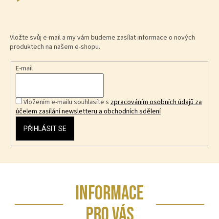
Vložte svůj e-mail a my vám budeme zasílat informace o nových
produktech na našem e-shopu.
E-mail
Vložením e-mailu souhlasíte s
zpracováním osobních údajů za
účelem zasílání newsletteru a obchodních sdělení
PŘIHLÁSIT SE
Z
INFORMACE
á
p
PRO VÁS