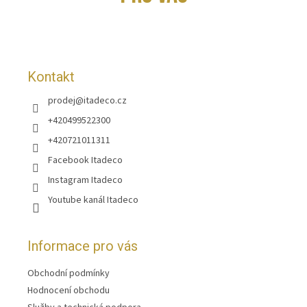
a
t
í
Kontakt
prodej
@
itadeco.cz
+420499522300
+420721011311
Facebook Itadeco
Instagram Itadeco
Youtube kanál Itadeco
Informace pro vás
Obchodní podmínky
Hodnocení obchodu