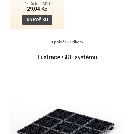
24 Kč bez DPH
29,04 Kč
DO KOŠÍKU
3
položek celkem
O
v
l
Ilustrace GRF systému
á
d
a
c
í
p
r
v
k
y
v
ý
p