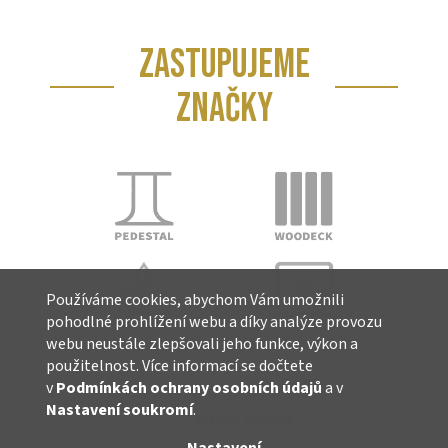
ZASTUPUJEME
ZNAČKY
Používáme cookies, abychom Vám umožnili
pohodlné prohlížení webu a díky analýze provozu
webu neustále zlepšovali jeho funkce, výkon a
použitelnost. Více informací se dočtete
v
Podmínkách ochrany osobních údajů
a v
Nastavení soukromí
.
Vytvořil Shoptet