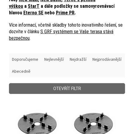
výškou
a
StarT
a dále podložky se samovyrovnávací
hlavou
Eterno SE
nebo
Prime PR
.
Více informací, včetně skladby tohoto inovativního řešení, se
dozvíte v článku
S GRF systémem se Vaše terasa stává
bezpečnou
.
Ř
Doporučujeme
Nejlevnější
Nejdražší
Nejprodávanější
a
z
Abecedně
e
n
í
OTEVŘÍT FILTR
p
r
V
o
ý
d
p
u
i
k
s