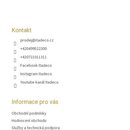
t
í
Kontakt
prodej
@
itadeco.cz
+420499522300
+420721011311
Facebook Itadeco
Instagram Itadeco
Youtube kanál Itadeco
Informace pro vás
Obchodní podmínky
Hodnocení obchodu
Služby a technická podpora