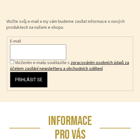
Vložte svůj e-mail a my vám budeme zasílat informace o nových
produktech na našem e-shopu.
E-mail
Vložením e-mailu souhlasíte s
zpracováním osobních údajů za
účelem zasílání newsletteru a obchodních sdělení
PŘIHLÁSIT SE
Z
INFORMACE
á
p
PRO VÁS
a