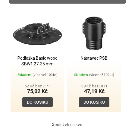
p
r
V
o
ý
d
p
u
i
k
s
t
p
ů
r
o
Podložka Basic wood
Nástavec PSB
SBW1 27-35 mm
d
u
Skladem
(více než 100 ks)
Skladem
(více než 100 ks)
k
t
62 Kč bez DPH
39 Kč bez DPH
75,02 Kč
47,19 Kč
ů
DO KOŠÍKU
DO KOŠÍKU
2
položek celkem
O
v