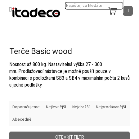
Přejít
na
NÁKUPNÍ
obsah
KOŠÍK
Terče Basic wood
Nosnost až 800 kg. Nastavitelná výška 27 - 300
mm. Prodlužovací nástavce je možné použít pouze v
kombinaci s podložkami SB3 a SB4 v maximálním počtu 2 kusů
u jedné podložky.
Ř
Doporučujeme
Nejlevnější
Nejdražší
Nejprodávanější
a
z
Abecedně
e
n
í
OTEVŘÍT FILTR