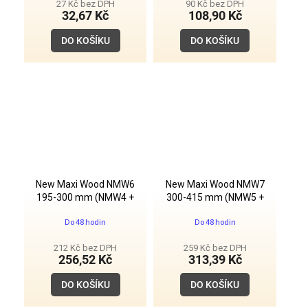
je
27 Kč bez DPH
90 Kč bez DPH
5,0
32,67 Kč
108,90 Kč
z
5
DO KOŠÍKU
DO KOŠÍKU
hvězdiček.
New Maxi Wood NMW6
New Maxi Wood NMW7
195-300 mm (NMW4 +
300-415 mm (NMW5 +
1xPNM)
1xPNM)
Do 48 hodin
Do 48 hodin
212 Kč bez DPH
259 Kč bez DPH
256,52 Kč
313,39 Kč
DO KOŠÍKU
DO KOŠÍKU