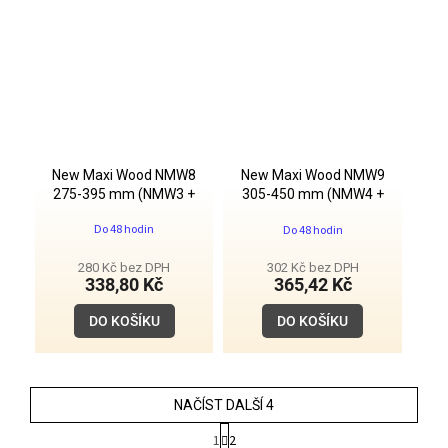
New Maxi Wood NMW8
New Maxi Wood NMW9
275-395 mm (NMW3 +
305-450 mm (NMW4 +
2xPNM)
2xPNM)
Průměrné
Do 48 hodin
Do 48 hodin
hodnocení
produktu
je
280 Kč bez DPH
302 Kč bez DPH
5,0
338,80 Kč
365,42 Kč
z
5
DO KOŠÍKU
DO KOŠÍKU
hvězdiček.
NAČÍST DALŠÍ 4
S
1
2
t