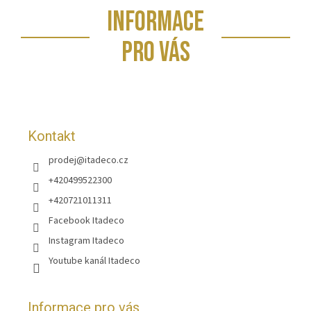
Z
INFORMACE
á
p
PRO VÁS
a
t
í
Kontakt
prodej
@
itadeco.cz
+420499522300
+420721011311
Facebook Itadeco
Instagram Itadeco
Youtube kanál Itadeco
Informace pro vás