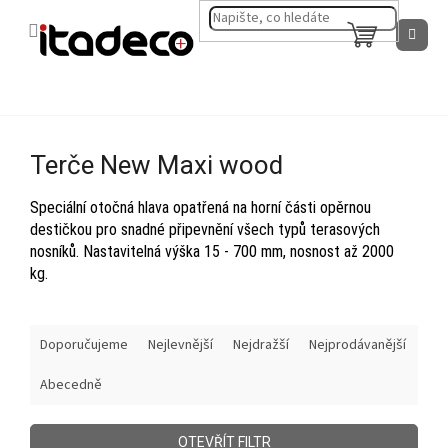
Přejít
na
NÁKUPNÍ
obsah
KOŠÍK
Terče New Maxi wood
Speciální otočná hlava opatřená na horní části opěrnou
destičkou pro snadné připevnění všech typů terasových
nosníků. Nastavitelná výška 15 - 700 mm, nosnost až 2000
kg.
Ř
Doporučujeme
Nejlevnější
Nejdražší
Nejprodávanější
a
z
Abecedně
e
n
í
OTEVŘÍT FILTR