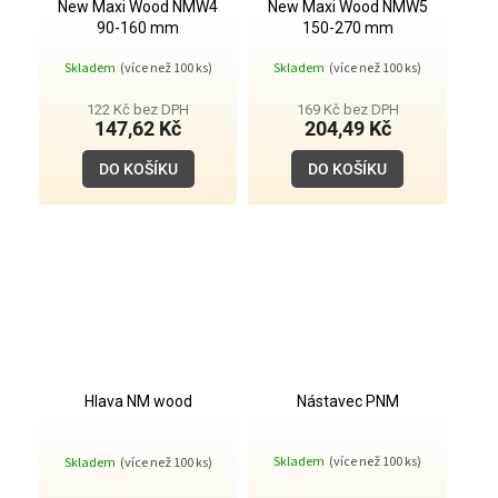
New Maxi Wood NMW4
New Maxi Wood NMW5
90-160 mm
150-270 mm
Skladem
(více než 100 ks)
Skladem
(více než 100 ks)
122 Kč bez DPH
169 Kč bez DPH
147,62 Kč
204,49 Kč
DO KOŠÍKU
DO KOŠÍKU
Hlava NM wood
Nástavec PNM
Průměrné
Skladem
(více než 100 ks)
Skladem
(více než 100 ks)
hodnocení
produktu