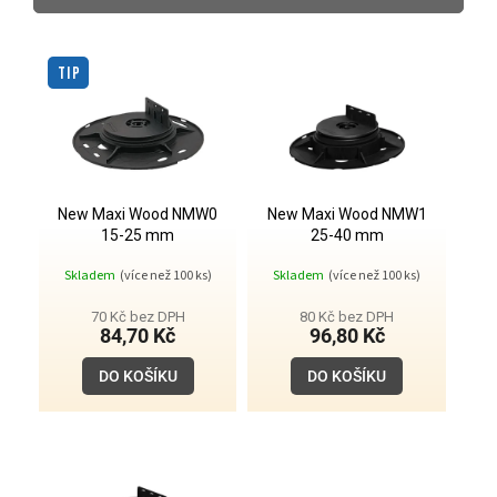
p
r
V
o
ý
TIP
d
p
u
i
k
s
t
p
ů
r
o
New Maxi Wood NMW0
New Maxi Wood NMW1
15-25 mm
25-40 mm
d
u
Skladem
(více než 100 ks)
Skladem
(více než 100 ks)
k
t
70 Kč bez DPH
80 Kč bez DPH
84,70 Kč
96,80 Kč
ů
DO KOŠÍKU
DO KOŠÍKU