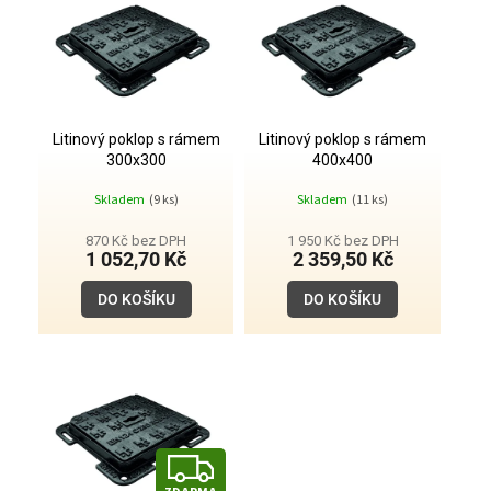
d
p
u
i
k
s
t
p
ů
r
o
Litinový poklop s rámem
Litinový poklop s rámem
300x300
400x400
d
u
Skladem
(9 ks)
Skladem
(11 ks)
k
t
870 Kč bez DPH
1 950 Kč bez DPH
1 052,70 Kč
2 359,50 Kč
ů
DO KOŠÍKU
DO KOŠÍKU
Z