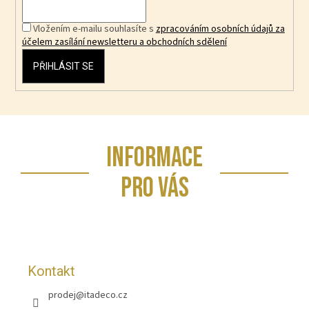
Vložením e-mailu souhlasíte s
zpracováním osobních údajů za
účelem zasílání newsletteru a obchodních sdělení
PŘIHLÁSIT SE
Z
INFORMACE
á
p
PRO VÁS
a
t
í
Kontakt
prodej
@
itadeco.cz