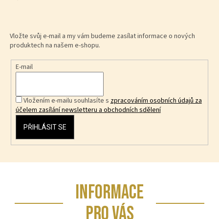
Vložte svůj e-mail a my vám budeme zasílat informace o nových
produktech na našem e-shopu.
E-mail
Vložením e-mailu souhlasíte s
zpracováním osobních údajů za
účelem zasílání newsletteru a obchodních sdělení
PŘIHLÁSIT SE
Z
INFORMACE
á
p
PRO VÁS
a