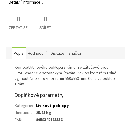
Detailní informace
ZEPTAT SE
SDÍLET
Popis
Hodnocení
Diskuze
Značka
Komplet litinového poklopu s rámem v zátěžové třídě
C250. Vhodné k betonovým jímkám. Poklop lze z rámu plně
vyjmout. Vnější rozměr rámu 550x550 mm. Cena za poklop
+ rám.
Doplňkové parametry
Kategorie
:
Litinové poklopy
Hmotnost
:
25.65 kg
EAN
:
8058340183336