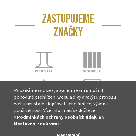
ZASTUPUJEME
ZNAČKY
Používáme cookies, abychom Vám umožnili
pohodlné prohlížení webu a díky analýze provozu
webu neustále zlepšovali jeho funkce, výkon a
použitelnost. Více informací se dočtete
v
Podmínkách ochrany osobních údajů
a v
Nastavení soukromí
.
Vytvořil Shoptet
Nastavení