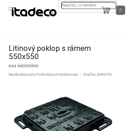
Přejít
na
NÁKUPNÍ
obsah
KOŠÍK
Litinový poklop s rámem
550x550
Kód:
H055550550
Průměrné
Neohodnoceno
Podrobnosti hodnocení
Značka:
DAKOTA
hodnocení
produktu
je
0,0
z
5
hvězdiček.