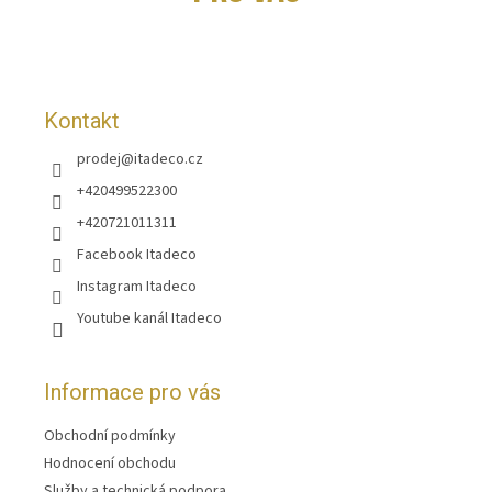
t
í
Kontakt
prodej
@
itadeco.cz
+420499522300
+420721011311
Facebook Itadeco
Instagram Itadeco
Youtube kanál Itadeco
Informace pro vás
Obchodní podmínky
Hodnocení obchodu
Služby a technická podpora