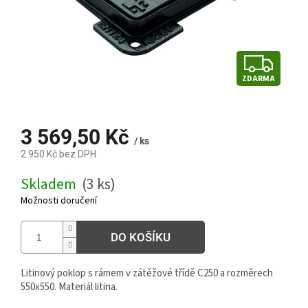
Z
ZDARMA
D
A
3 569,50 Kč
R
/ ks
2 950 Kč bez DPH
M
Měrná
Skladem
(3 ks)
cena:
A
Možnosti doručení
DO KOŠÍKU
Litinový poklop s rámem v zátěžové třídě C250 a rozměrech
550x550. Materiál litina.