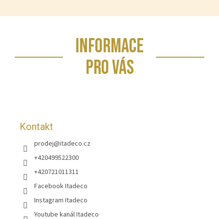
Z
INFORMACE
á
p
PRO VÁS
a
t
í
Kontakt
prodej
@
itadeco.cz
+420499522300
+420721011311
Facebook Itadeco
Instagram Itadeco
Youtube kanál Itadeco