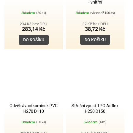
- vnitřní
Skladem
(20 ks)
Skladem
(více než 100 ks)
234 Kč bez DPH
32 Kč bez DPH
283,14 Kč
38,72 Kč
DO KOŠÍKU
DO KOŠÍKU
Odvětrávací komínek PVC
Střešní vpusť TPO Adflex
H270 D110
H250 D150
Skladem
(50 ks)
Skladem
(4 ks)