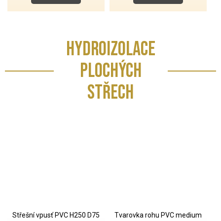
HYDROIZOLACE
PLOCHÝCH
STŘECH
Střešní vpusť PVC H250 D75
Tvarovka rohu PVC medium