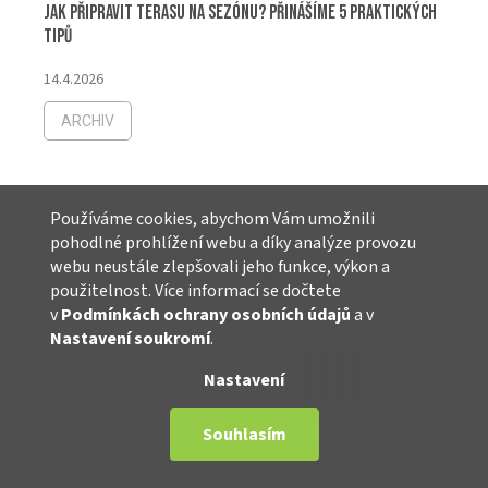
Jak připravit terasu na sezónu? Přinášíme 5 praktických
tipů
14.4.2026
ARCHIV
ZASTUPUJEME
Používáme cookies, abychom Vám umožnili
pohodlné prohlížení webu a díky analýze provozu
ZNAČKY
webu neustále zlepšovali jeho funkce, výkon a
použitelnost. Více informací se dočtete
v
Podmínkách ochrany osobních údajů
a v
Nastavení soukromí
.
Nastavení
Souhlasím