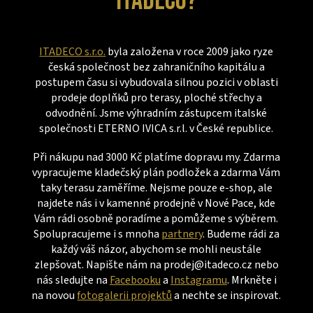
ITADECO?
ITADECO s.r.o.
byla založena v roce 2009 jako ryze
česká společnost bez zahraničního kapitálu a
postupem času si vybudovala silnou pozici v oblasti
prodeje doplňků pro terasy, ploché střechy a
odvodnění. Jsme výhradním zástupcem italské
společnosti ETERNO IVICA s.r.l. v České republice.
Při nákupu nad 3000 Kč platíme dopravu my. Zdarma
vypracujeme kladečský plán podložek a zdarma Vám
taky terasu zaměříme. Nejsme pouze e-shop, ale
najdete nás i v kamenné prodejně v Nové Pace, kde
Vám rádi osobně poradíme a pomůžeme s výběrem.
Spolupracujeme i s mnoha
partnery
. Budeme rádi za
každý váš názor, abychom se mohli neustále
zlepšovat. Napište nám na prodej@itadeco.cz nebo
nás sledujte na
Facebooku
a
Instagramu
. Mrkněte i
na novou
fotogalerii projektů
a nechte se inspirovat.