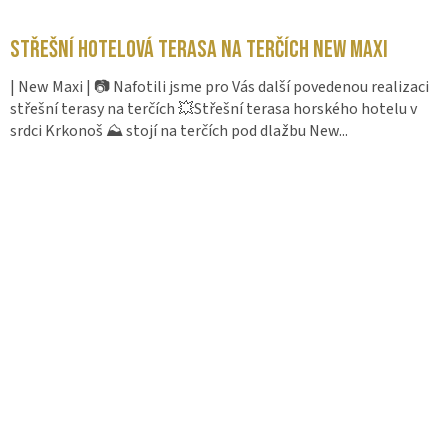
Střešní hotelová terasa na terčích New Maxi
| New Maxi | 📷 Nafotili jsme pro Vás další povedenou realizaci
střešní terasy na terčích 💥Střešní terasa horského hotelu v
srdci Krkonoš ⛰️ stojí na terčích pod dlažbu New...