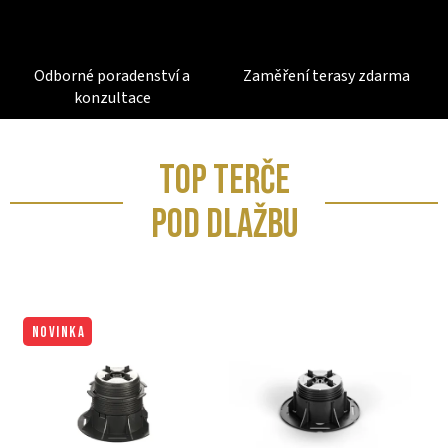
Odborné poradenství a
Zaměření terasy zdarma
konzultace
TOP TERČE
POD DLAŽBU
NOVINKA