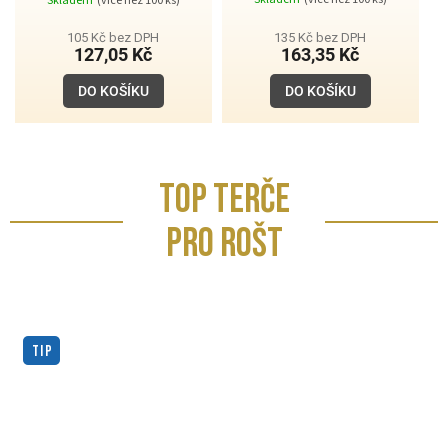
Skladem
(více než 100 ks)
hodnocení
produktu
je
105 Kč bez DPH
135 Kč bez DPH
5,0
127,05 Kč
163,35 Kč
z
5
DO KOŠÍKU
DO KOŠÍKU
hvězdiček.
TOP TERČE
PRO ROŠT
TIP