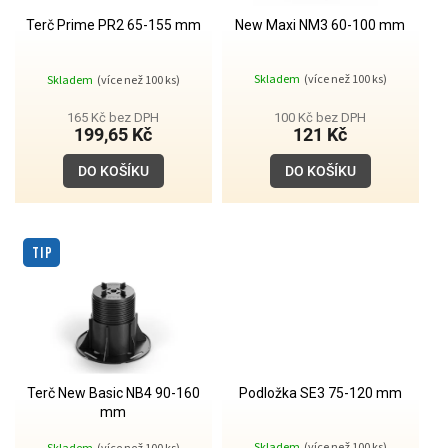
Terč Prime PR2 65-155 mm
New Maxi NM3 60-100 mm
Průměrné
Skladem
(více než 100 ks)
Skladem
(více než 100 ks)
hodnocení
produktu
je
165 Kč bez DPH
100 Kč bez DPH
5,0
199,65 Kč
121 Kč
z
5
DO KOŠÍKU
DO KOŠÍKU
hvězdiček.
TIP
Terč New Basic NB4 90-160
Podložka SE3 75-120 mm
mm
Průměrné
Skladem
(více než 100 ks)