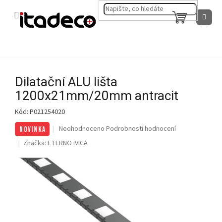
Přejít
na
NÁKUPNÍ
obsah
KOŠÍK
Dilatační ALU lišta
1200x21mm/20mm antracit
Kód:
P021254020
Průměrné
Neohodnoceno
Podrobnosti hodnocení
NOVINKA
hodnocení
Značka:
ETERNO IVICA
produktu
je
0,0
z
5
hvězdiček.