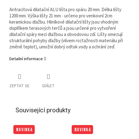
Antracitová dilatační ALU lišta pro spáru 20 mm. Délka lišty
1200 mm. Výška lišty 21 mm - určeno pro venkovní 2cm
keramickou dlažbu. Hliníkové dilatační lišty jsou vhodným
doplňkem terasových terčů a jsou určené pro vytvoření
dilatační spáry mezi dlažbou a obvodovou zdí. Lišty omezují
strukturální pohyby dlažby (vlivem roztažnosti materiálu při
změně teplot), umožní dobrý odtok vody a ochrání zeď.
Detailní informace
ZEPTAT SE
SDÍLET
Související produkty
NOVINKA
NOVINKA