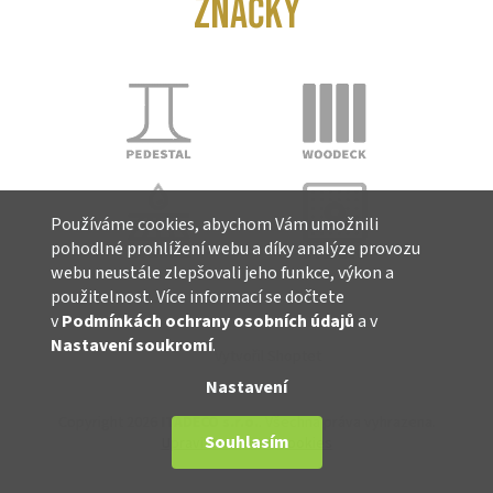
ZNAČKY
Používáme cookies, abychom Vám umožnili
pohodlné prohlížení webu a díky analýze provozu
webu neustále zlepšovali jeho funkce, výkon a
použitelnost. Více informací se dočtete
v
Podmínkách ochrany osobních údajů
a v
Nastavení soukromí
.
Vytvořil Shoptet
Nastavení
Copyright 2026
ITADECO s.r.o.
. Všechna práva vyhrazena.
Souhlasím
Upravit nastavení cookies