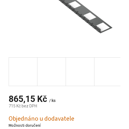
865,15 Kč
/ ks
715 Kč bez DPH
Měrná
Objednáno u dodavatele
cena:
Možnosti doručení