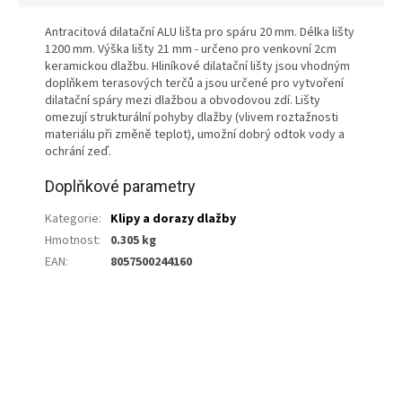
Antracitová dilatační ALU lišta pro spáru 20 mm. Délka lišty
1200 mm. Výška lišty 21 mm - určeno pro venkovní 2cm
keramickou dlažbu. Hliníkové dilatační lišty jsou vhodným
doplňkem terasových terčů a jsou určené pro vytvoření
dilatační spáry mezi dlažbou a obvodovou zdí. Lišty
omezují strukturální pohyby dlažby (vlivem roztažnosti
materiálu při změně teplot), umožní dobrý odtok vody a
ochrání zeď.
Doplňkové parametry
Kategorie
:
Klipy a dorazy dlažby
Hmotnost
:
0.305 kg
EAN
:
8057500244160