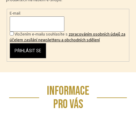
E-mail
Vložením e-mailu souhlasíte s
zpracováním osobních údajů za
účelem zasílání newsletteru a obchodních sdělení
PŘIHLÁSIT SE
Z
INFORMACE
á
p
PRO VÁS
a
t
í