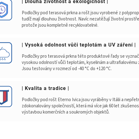
| Dlouhá životnost a ekologičnost |
Podložky pod terasová prkna a rošt jsou vyrobené z polyprop
tudíž mají dlouhou životnost. Navíc nezatěžují životní prostře
protože jsou kompletně recyklovatelné.
| Vysoká odolnost vůči teplotám a UV záření |
Podložky pro terasová prkna této produktové řady se vyznač
vysokou odolností vůči teplotám, kyselinám a ultrafialovému 
Jsou testovány v rozmezí od -40 °C do +120 °C.
| Kvalita a tradice |
Podložky pod rošt Eterno Ivica jsou vyráběny v Itálii a nepřet
zdokonalovány společností, která má více jak 60 let zkušenos
výstavbou komerčních a soukromých objektů.