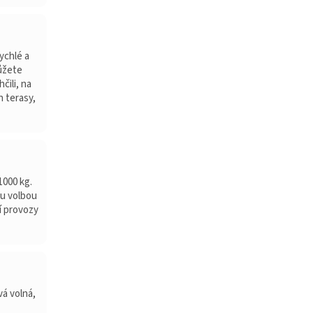
ychlé a
ůžete
čili, na
 terasy,
1000 kg.
u volbou
í provozy
á volná,