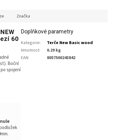
ze
Značka
t NEW
Doplňkové parametry
ezí 60
Kategorie
:
Terče New Basic wood
Hmotnost
:
0.29 kg
nadné
EAN
:
8057500243842
st). Boční
 po spojení
ynule
 podložek
00mm.