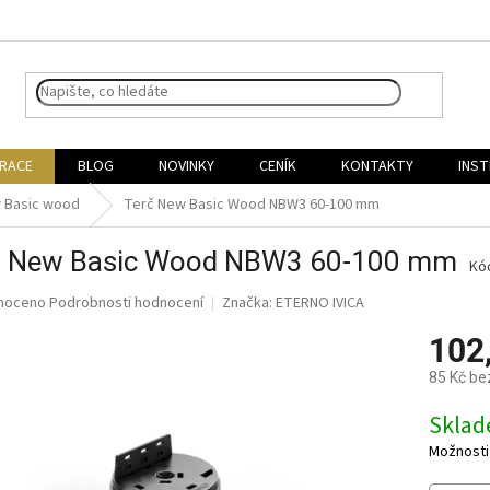
IRACE
BLOG
NOVINKY
CENÍK
KONTAKTY
INST
 Basic wood
Terč New Basic Wood NBW3 60-100 mm
č New Basic Wood NBW3 60-100 mm
Kó
né
noceno
Podrobnosti hodnocení
Značka:
ETERNO IVICA
ní
102
u
85 Kč be
Měrná
Skla
cena:
ek.
Možnosti