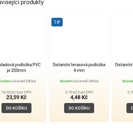
visející produkty
TIP
kladová podložka PVC
Distanční terasová podložka
Distanční
pr.200mm
4 mm
kladem
(více než 100 ks)
Skladem
(více než 100 ks)
Sklad
19,50 Kč bez DPH
3,70 Kč bez DPH
3,
23,59 Kč
4,48 Kč
DO KOŠÍKU
DO KOŠÍKU