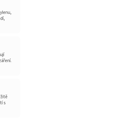
ylenu,
dí,
ují
záření.
ržitě
tí s