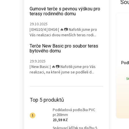
Sou
Gumové terče s pevnou výškou pro
terasy rodinného domu
29.10.2025
| EHG10/4 | EHG6 | 🔥📷 Nafotili jsme pro
Vás realizaci dvou menších teras rodi...
Terče New Basic pro soubor teras
bytového domu
29.9.2025
Pod
| New Basic | 🔥📷 Nafotili jsme pro Vás
realizaci, na které jsme se podíleli d...
S
Top 5 produktů
Podkladová podložka PVC
pr.200mm
23,59 Kč
Spárovací křížek na dlažbu 5