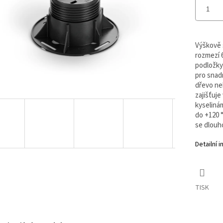
Výškově 
rozmezí 6
podložky
pro snad
dřevo ne
zajišťuje
kyselinám
do +120 
se dlouh
Detailní 
TISK