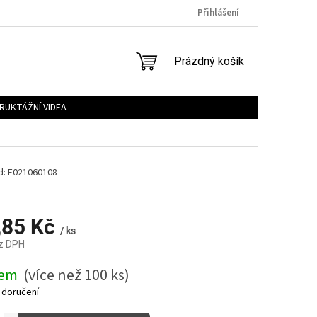
Přihlášení
NÁKUPNÍ
Prázdný košík
KOŠÍK
RUKTÁŽNÍ VIDEA
d:
E021060108
,85 Kč
/ ks
z DPH
dem
(více než 100 ks)
 doručení