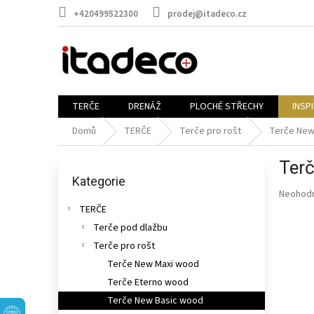
Přejít
+420499522300
prodej@itadeco.cz
na
obsah
TERČE
DRENÁŽ
PLOCHÉ STŘECHY
INSP
Domů
TERČE
Terče pro rošt
Terče New
P
Ter
o
Přeskočit
kategorie
Kategorie
s
Průměr
Neohod
t
hodnoce
TERČE
r
produkt
Terče pod dlažbu
a
je
n
Terče pro rošt
0,0
n
z
Terče New Maxi wood
5
í
Terče Eterno wood
hvězdič
p
Terče New Basic wood
a