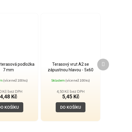
Další
 terasová podložka
Terasový vrut A2 se
produkt
7 mm
zápustnou hlavou - 5x60
em
(více než 100 ks)
Skladem
(více než 100 ks)
70 Kč bez DPH
4,50 Kč bez DPH
4,48 Kč
5,45 Kč
DO KOŠÍKU
DO KOŠÍKU