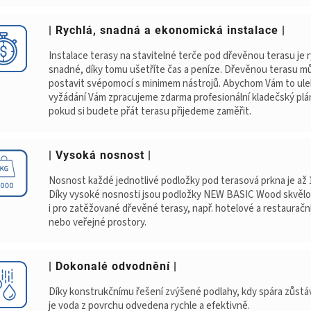
| Rychlá, snadná a ekonomická instalace |
Instalace terasy na stavitelné terče pod dřevěnou terasu je r
snadné, díky tomu ušetříte čas a peníze. Dřevěnou terasu m
postavit svépomocí s minimem nástrojů. Abychom Vám to uleh
vyžádání Vám zpracujeme zdarma profesionální kladečský plán
pokud si budete přát terasu přijedeme zaměřit.
| Vysoká nosnost |
Nosnost každé jednotlivé podložky pod terasová prkna je až 
Díky vysoké nosnosti jsou podložky NEW BASIC Wood skvělo
i pro zatěžované dřevěné terasy, např. hotelové a restauračn
nebo veřejné prostory.
| Dokonalé odvodnění |
Díky konstrukčnímu řešení zvýšené podlahy, kdy spára zůstáv
je voda z povrchu odvedena rychle a efektivně.