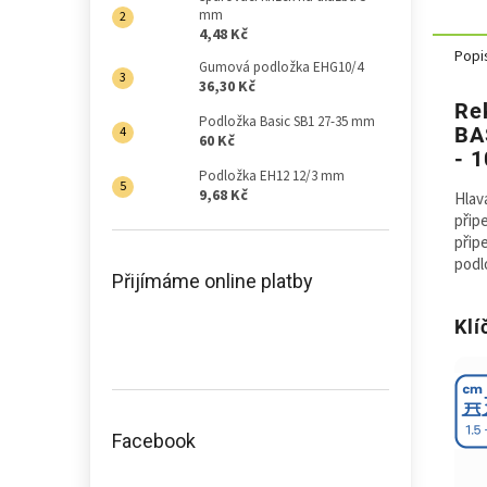
mm
4,48 Kč
Popi
Gumová podložka EHG10/4
36,30 Kč
Re
Podložka Basic SB1 27-35 mm
BA
60 Kč
- 
Podložka EH12 12/3 mm
9,68 Kč
Hlav
přip
přip
podl
Přijímáme online platby
Klí
Facebook