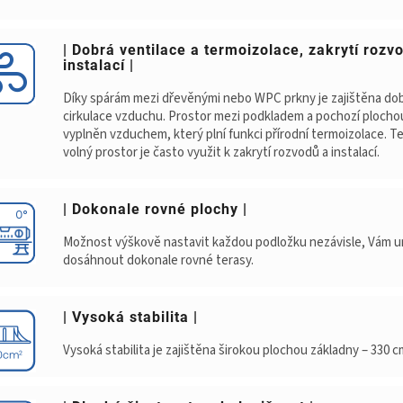
| Dobrá ventilace a termoizolace, zakrytí rozv
instalací |
Díky spárám mezi dřevěnými nebo WPC prkny je zajištěna do
cirkulace vzduchu. Prostor mezi podkladem a pochozí plochou
vyplněn vzduchem, který plní funkci přírodní termoizolace. T
volný prostor je často využit k zakrytí rozvodů a instalací.
| Dokonale rovné plochy |
Možnost výškově nastavit každou podložku nezávisle, Vám 
dosáhnout dokonale rovné terasy.
| Vysoká stabilita |
Vysoká stabilita je zajištěna širokou plochou základny – 330 c