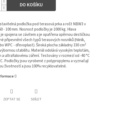
DO KOŠÍKU
stavitelná podložka pod terasová prka a rošt NBW3 v
0 - 100 mm. Nosnost podložky je 1000 kg. Hlava
 je spojena se závitem a je opatřena opěrnou destičkou
né připevnění všech typů terasových nosníků (hliník,
2
bo WPC - dřevoplast). Široká plocha základny 330 cm
 výbornou stabilitu. Materiál odolává vysokým teplotám,
 a ultrafialovému záření. Testovány v rozmezí od -40 °C
°C. Podložky jsou vyrobené z polypropylenu a vyznačují
ou životností a jsou 100% recyklovatelné.
informace
ZEPTAT SE
SDÍLET