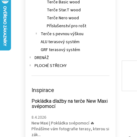
Terče Basic wood
n
e
Terče Star.T wood
l
Terče Nero wood
Příslušenství pro rošt
Terče s pevnou výškou
ALU terasový systém
GRF terasový systém
DRENÁŽ
PLOCHÉ STŘECHY
Inspirace
Pokládka dlažby na terče New Maxi
svépomocí
8.4.2026
New Maxi | Pokládka svépomocí 🔥
Přinášíme vám fotografie terasy, kterou si
zák...