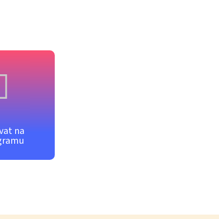
vat na
gramu