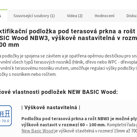
s
Související soubory (1)
Videa (2)
Hodnocení
Disku
ktifikační podložka pod terasová prkna a roš
SIC Wood NBW3, výškově nastavitelná v rozm
100 mm
a podložky je spojena se závitem a je opatřena opěrnou destičkou pro s
evnění všech typů terasových nosníků (hliník, dřevo nebo WPC - dřevopla
evnění k terasovému nosníku vrutem, umožňuje regulaci výšky podložky i
ožky s nosníkem nebo roštem.
čové vlastnosti podložek NEW BASIC Wood:
| Výškově nastavitelná |
Podložku pod terasová prkna a rošt NBW3 je možné pl
výškově nastavit v rozmezí 60 – 100 mm.
Kompletní řada
New Basic Wood
je výškově stavitelná v rozmezí 15mm až 7