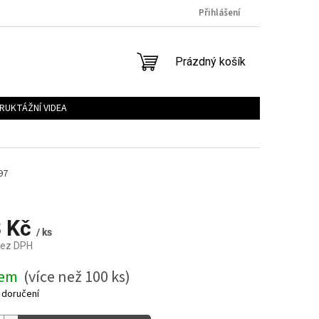
Přihlášení
NÁKUPNÍ
Prázdný košík
KOŠÍK
RUKTÁŽNÍ VIDEA
97
8 Kč
/ ks
bez DPH
dem
(více než 100 ks)
 doručení