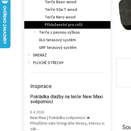
Terče Basic wood
n
e
Terče Star.T wood
l
Terče Nero wood
Příslušenství pro rošt
Terče s pevnou výškou
ALU terasový systém
GRF terasový systém
DRENÁŽ
PLOCHÉ STŘECHY
Inspirace
Pokládka dlažby na terče New Maxi
svépomocí
8.4.2026
New Maxi | Pokládka svépomocí 🔥
Přinášíme vám fotografie terasy, kterou si
Sou
zák...