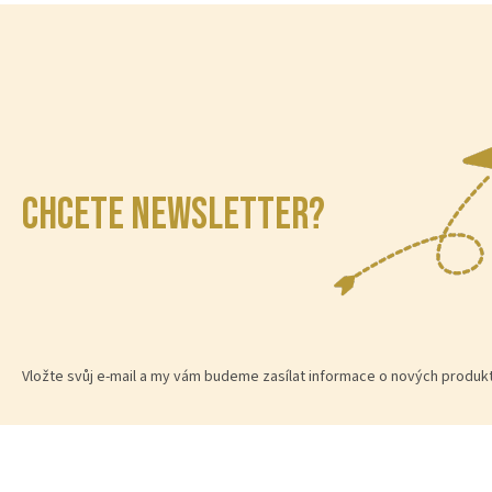
CHCETE NEWSLETTER?
Vložte svůj e-mail a my vám budeme zasílat informace o nových produ
Z