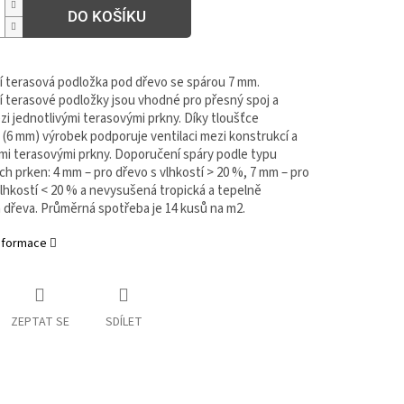
DO KOŠÍKU
í terasová podložka pod dřevo se spárou 7 mm.
í terasové podložky jsou vhodné pro přesný spoj a
i jednotlivými terasovými prkny. Díky tloušťce
 (6 mm) výrobek podporuje ventilaci mezi konstrukcí a
i terasovými prkny. Doporučení spáry podle typu
h prken: 4 mm – pro dřevo s vlhkostí > 20 %, 7 mm – pro
vlhkostí < 20 % a nevysušená tropická a tepelně
 dřeva. Průměrná spotřeba je 14 kusů na m2.
informace
ZEPTAT SE
SDÍLET