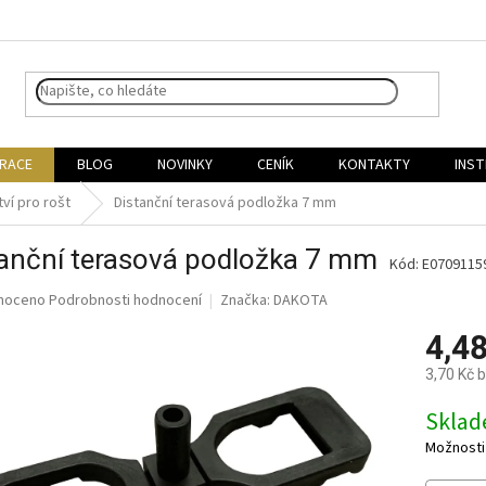
IRACE
BLOG
NOVINKY
CENÍK
KONTAKTY
INST
tví pro rošt
Distanční terasová podložka 7 mm
anční terasová podložka 7 mm
Kód:
E0709115
né
noceno
Podrobnosti hodnocení
Značka:
DAKOTA
ní
4,4
u
3,70 Kč 
Měrná
Skla
cena:
ek.
Možnosti