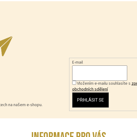
E-mail
Vložením e-mailu souhlasíte s
zp
obchodních sdělení
PŘIHLÁSIT SE
ktech na našem e-shopu.