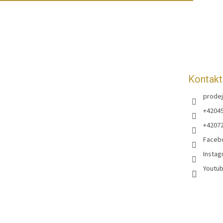
á
p
a
t
í
Kontakt
prodej
+4204
+4207
Faceb
Instag
Youtub