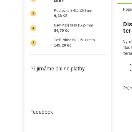
60 Kč
Popi
Podložka EH12 12/3 mm
9,68 Kč
Di
New Maxi NM0 15-25 mm
te
84,70 Kč
Terč Prime PR0 15-30 mm
Výro
145,20 Kč
tlou
tera
Přijímáme online platby
Prům
Facebook