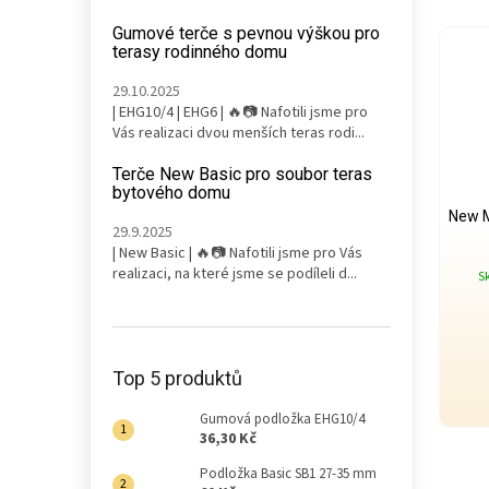
Gumové terče s pevnou výškou pro
terasy rodinného domu
29.10.2025
| EHG10/4 | EHG6 | 🔥📷 Nafotili jsme pro
Vás realizaci dvou menších teras rodi...
Terče New Basic pro soubor teras
bytového domu
New 
29.9.2025
| New Basic | 🔥📷 Nafotili jsme pro Vás
realizaci, na které jsme se podíleli d...
S
Top 5 produktů
Gumová podložka EHG10/4
36,30 Kč
Podložka Basic SB1 27-35 mm