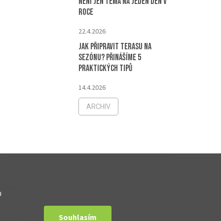
není jen téma na jeden den v
roce
22.4.2026
Jak připravit terasu na
sezónu? Přinášíme 5
praktických tipů
14.4.2026
ARCHIV
u
Souhlasím