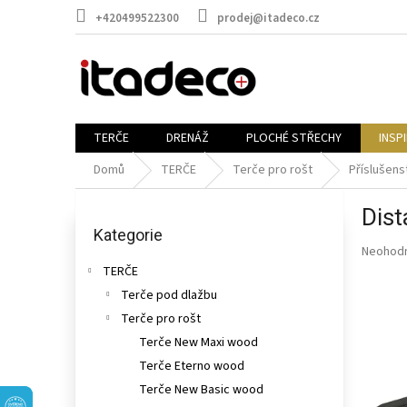
Přejít
+420499522300
prodej@itadeco.cz
na
obsah
TERČE
DRENÁŽ
PLOCHÉ STŘECHY
INSP
Domů
TERČE
Terče pro rošt
Příslušens
P
Dist
o
Přeskočit
kategorie
Kategorie
s
Průměr
Neohod
t
hodnoce
TERČE
r
produkt
Terče pod dlažbu
a
je
n
Terče pro rošt
0,0
n
z
Terče New Maxi wood
5
í
Terče Eterno wood
hvězdič
p
Terče New Basic wood
a