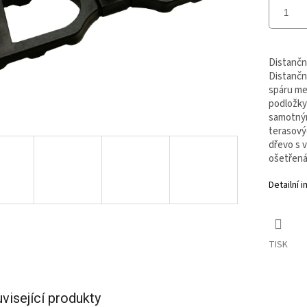
Distančn
Distančn
spáru mez
podložky
samotným
terasovýc
dřevo s 
ošetřená
Detailní 
TISK
visející produkty