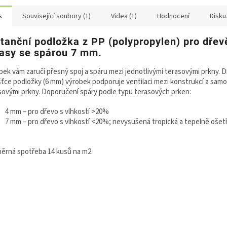
s
Související soubory (1)
Videa (1)
Hodnocení
Disku
stanční podložka z PP (polypropylen) pro dře
rasy se spárou 7 mm.
bek vám zaručí přesný spoj a spáru mezi jednotlivými terasovými prkny. D
šťce podložky (6 mm) výrobek podporuje ventilaci mezi konstrukcí a sam
sovými prkny. Doporučení spáry podle typu terasových prken:
4 mm – pro dřevo s vlhkostí >20%
7 mm – pro dřevo s vlhkostí <20%; nevysušená tropická a tepelně ošet
ěrná spotřeba 14 kusů na m2.