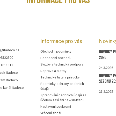
INFORMACE PRO VÁS
Informace pro vás
Novink
@
itadeco.cz
Obchodní podmínky
Novinky p
2026
99522300
Hodnocení obchodu
Služby a technická podpora
21011311
24.3.2026
Doprava a platby
ook Itadeco
Novinky p
Technické listy a příručky
ram Itadeco
sezonu 20
Podmínky ochrany osobních
e kanál Itadeco
údajů
21.2.2025
Zpracování osobních údajů za
účelem zasílání newsletteru
Nastavení soukromí
Vrácení zboží