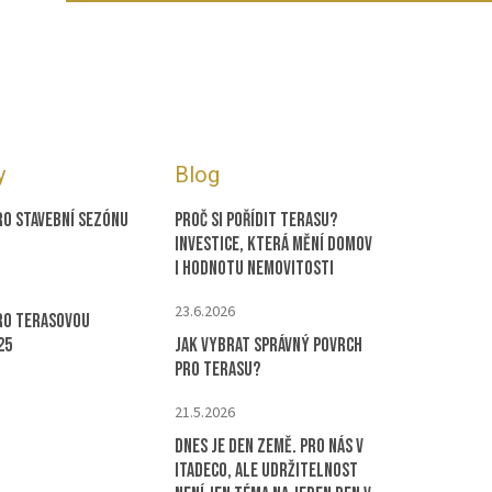
y
Blog
ro stavební sezónu
Proč si pořídit terasu?
Investice, která mění domov
i hodnotu nemovitosti
23.6.2026
ro terasovou
25
Jak vybrat správný povrch
pro terasu?
21.5.2026
Dnes je Den Země. Pro nás v
ITADECO, ale udržitelnost