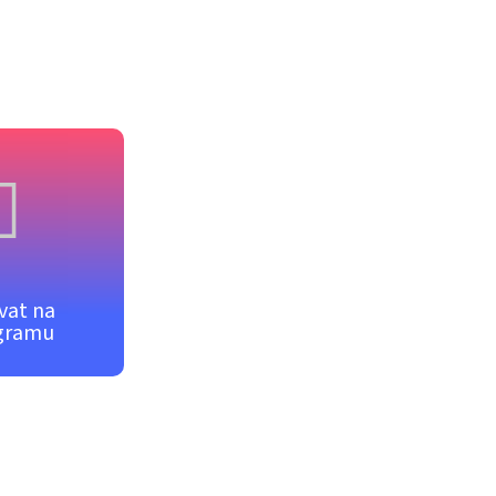
vat na
gramu