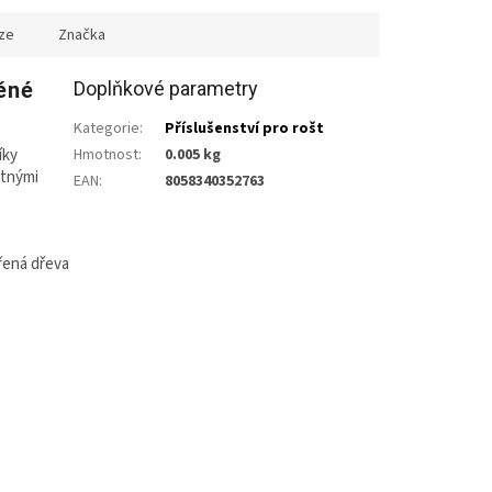
ze
Značka
věné
Doplňkové parametry
Kategorie
:
Příslušenství pro rošt
íky
Hmotnost
:
0.005 kg
otnými
EAN
:
8058340352763
řená dřeva