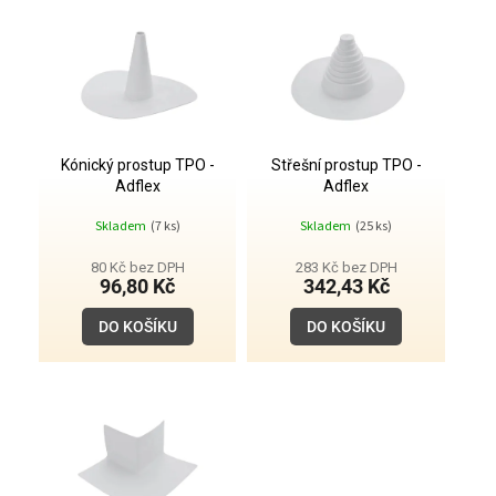
o
ý
d
p
u
i
k
s
t
p
ů
r
o
Kónický prostup TPO -
Střešní prostup TPO -
Adflex
Adflex
d
u
Skladem
(7 ks)
Skladem
(25 ks)
k
t
80 Kč bez DPH
283 Kč bez DPH
96,80 Kč
342,43 Kč
ů
DO KOŠÍKU
DO KOŠÍKU