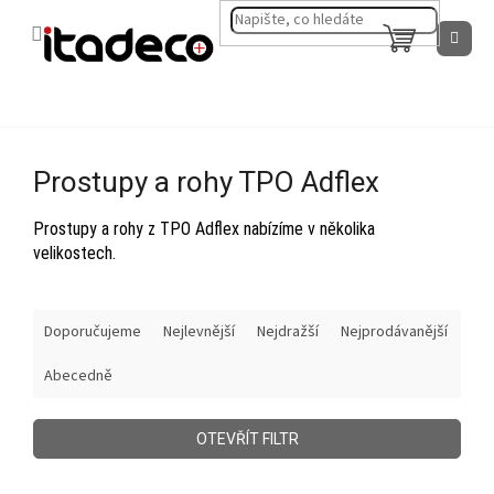
Přejít
na
NÁKUPNÍ
obsah
KOŠÍK
Prostupy a rohy TPO Adflex
Prostupy a rohy z TPO Adflex nabízíme v několika
velikostech.
Ř
Doporučujeme
Nejlevnější
Nejdražší
Nejprodávanější
a
z
Abecedně
e
n
í
OTEVŘÍT FILTR
p
r
V