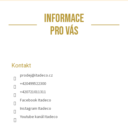
Z
INFORMACE
á
p
PRO VÁS
a
t
í
Kontakt
prodej
@
itadeco.cz
+420499522300
+420721011311
Facebook Itadeco
Instagram Itadeco
Youtube kanál Itadeco