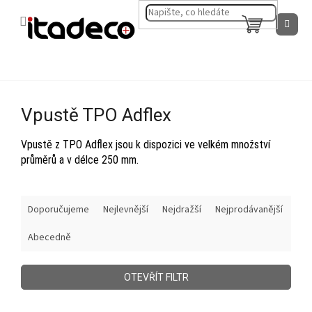
Přejít
na
NÁKUPNÍ
obsah
KOŠÍK
Vpustě TPO Adflex
Vpustě z TPO Adflex jsou k dispozici ve velkém množství
průměrů a v délce 250 mm.
Ř
Doporučujeme
Nejlevnější
Nejdražší
Nejprodávanější
a
z
Abecedně
e
n
í
OTEVŘÍT FILTR
p
r
V