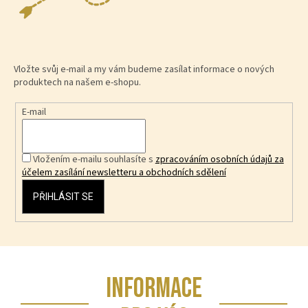
Vložte svůj e-mail a my vám budeme zasílat informace o nových
produktech na našem e-shopu.
E-mail
Vložením e-mailu souhlasíte s
zpracováním osobních údajů za
účelem zasílání newsletteru a obchodních sdělení
PŘIHLÁSIT SE
Z
INFORMACE
á