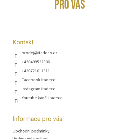
p
PRO VÁS
a
t
í
Kontakt
prodej
@
itadeco.cz
+420499522300
+420721011311
Facebook Itadeco
Instagram Itadeco
Youtube kanál Itadeco
Informace pro vás
Obchodní podmínky
Hodnocení obchodu