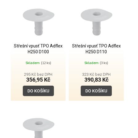
o
ý
d
p
u
i
k
s
t
p
ů
r
o
Střešní vpusť TPO Adflex
Střešní vpusť TPO Adflex
H250 D100
H250 D110
d
u
Skladem
(12 ks)
Skladem
(3 ks)
k
t
295 Kč bez DPH
323 Kč bez DPH
356,95 Kč
390,83 Kč
ů
DO KOŠÍKU
DO KOŠÍKU