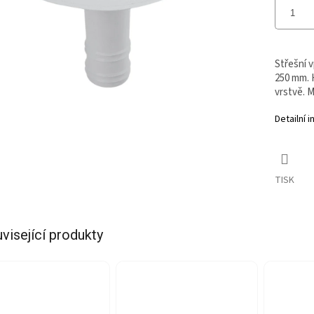
Střešní 
250 mm. H
vrstvě. M
Detailní 
TISK
visející produkty