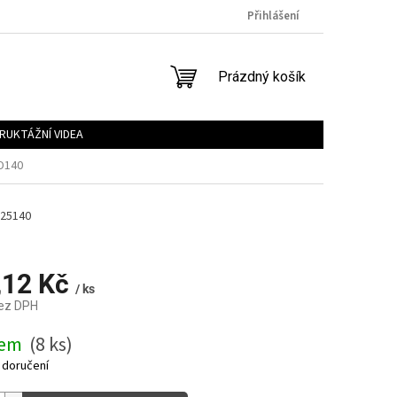
Přihlášení
NÁKUPNÍ
Prázdný košík
KOŠÍK
RUKTÁŽNÍ VIDEA
 D140
25140
,12 Kč
/ ks
bez DPH
dem
(8 ks)
 doručení