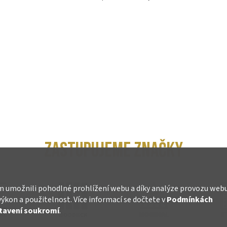
ZASTUPUJEME ZNAČKY
 umožnili pohodlné prohlížení webu a díky analýze provozu web
výkon a použitelnost. Více informací se dočtete v
Podmínkách
tavení soukromí
.