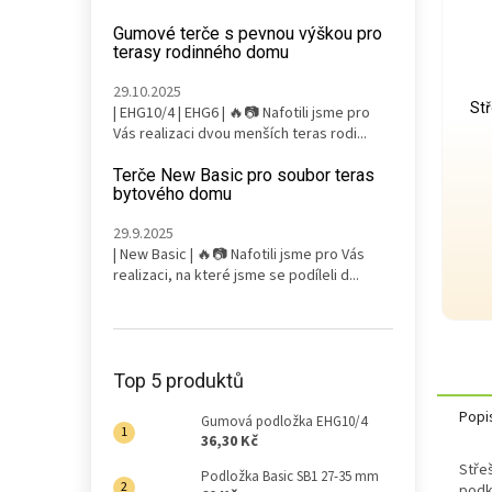
Gumové terče s pevnou výškou pro
terasy rodinného domu
29.10.2025
Stř
| EHG10/4 | EHG6 | 🔥📷 Nafotili jsme pro
Vás realizaci dvou menších teras rodi...
Terče New Basic pro soubor teras
bytového domu
29.9.2025
| New Basic | 🔥📷 Nafotili jsme pro Vás
realizaci, na které jsme se podíleli d...
Top 5 produktů
Popi
Gumová podložka EHG10/4
36,30 Kč
Střeš
Podložka Basic SB1 27-35 mm
podk