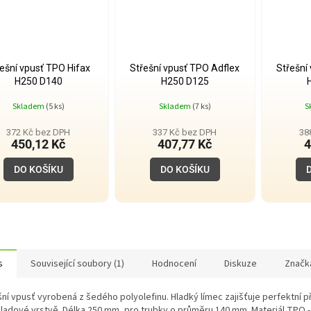
ešní vpusť TPO Hifax
Střešní vpusť TPO Adflex
Střešní
H250 D140
H250 D125
Skladem
(5 ks)
Skladem
(7 ks)
S
372 Kč bez DPH
337 Kč bez DPH
38
450,12 Kč
407,77 Kč
4
DO KOŠÍKU
DO KOŠÍKU
s
Související soubory (1)
Hodnocení
Diskuze
Značk
ní vpusť vyrobená z šedého polyolefinu. Hladký límec zajišťuje perfektní při
ladové vrstvě. Délka 250 mm, pro trubky o průměru 140 mm. Materiál TPO -