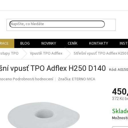
IRACE
BLOG
NOVINKY
CENÍK
KONTAKTY
INST
ostupy TPO
Vpustě TPO Adflex
Střešní vpusť TPO Adflex H250
šní vpusť TPO Adflex H250 D140
Kód:
A0150
né
noceno
Podrobnosti hodnocení
Značka:
ETERNO IVICA
ní
450
u
372 Kč 
Měrná
Skla
cena:
ek.
Možnosti