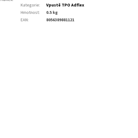
Kategorie
:
Vpustě TPO Adflex
Hmotnost
:
0.5 kg
EAN
:
8056389881121