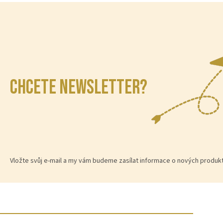
CHCETE NEWSLETTER?
Vložte svůj e-mail a my vám budeme zasílat informace o nových produ
Z
á