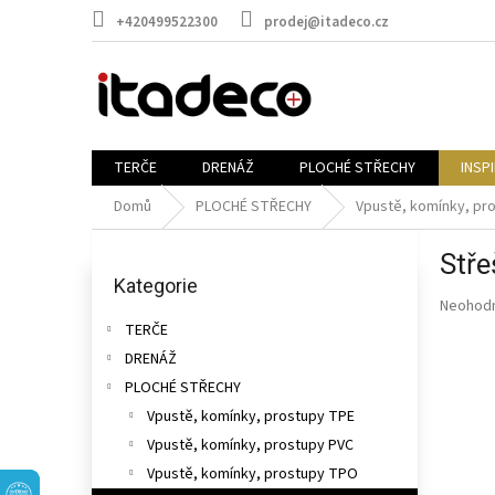
Přejít
+420499522300
prodej@itadeco.cz
na
obsah
TERČE
DRENÁŽ
PLOCHÉ STŘECHY
INSP
Domů
PLOCHÉ STŘECHY
Vpustě, komínky, pr
P
Stře
o
Přeskočit
kategorie
Kategorie
s
Průměr
Neohod
t
hodnoce
TERČE
r
produkt
DRENÁŽ
a
je
n
PLOCHÉ STŘECHY
0,0
n
z
Vpustě, komínky, prostupy TPE
5
í
Vpustě, komínky, prostupy PVC
hvězdič
p
Vpustě, komínky, prostupy TPO
a