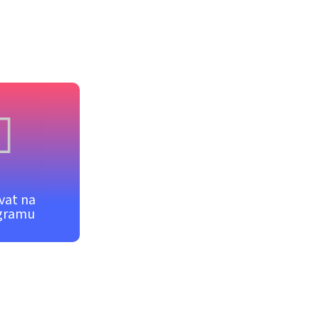
vat na
gramu