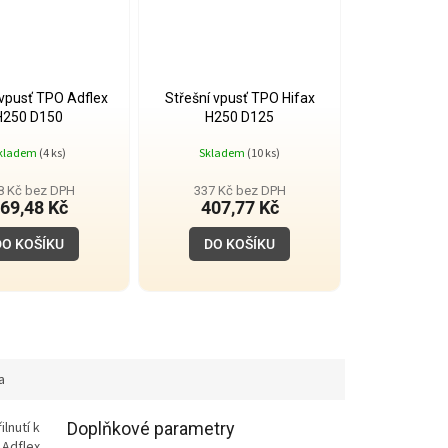
 vpusť TPO Adflex
Střešní vpusť TPO Hifax
H250 D150
H250 D125
kladem
(4 ks)
Skladem
(10 ks)
8 Kč bez DPH
337 Kč bez DPH
69,48 Kč
407,77 Kč
DO KOŠÍKU
DO KOŠÍKU
a
lnutí k
Doplňkové parametry
 Adflex.