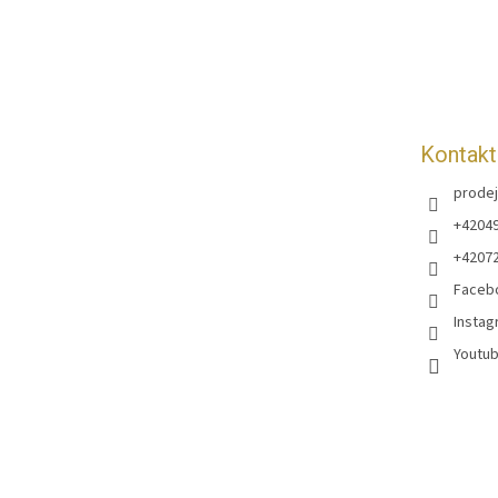
p
a
t
í
Kontakt
prodej
+4204
+4207
Faceb
Instag
Youtub