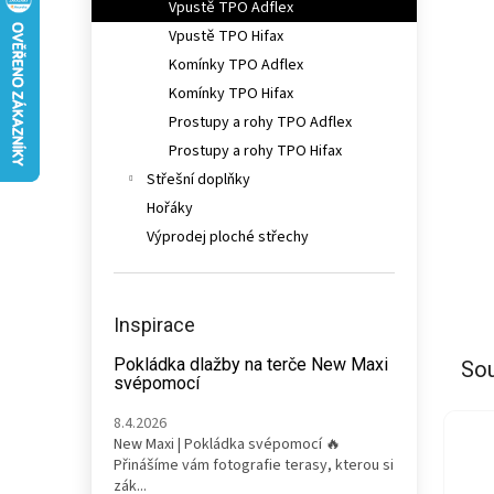
Vpustě TPO Adflex
n
e
Vpustě TPO Hifax
l
Komínky TPO Adflex
Komínky TPO Hifax
Prostupy a rohy TPO Adflex
Prostupy a rohy TPO Hifax
Střešní doplňky
Hořáky
Výprodej ploché střechy
Inspirace
Pokládka dlažby na terče New Maxi
Sou
svépomocí
8.4.2026
New Maxi | Pokládka svépomocí 🔥
Přinášíme vám fotografie terasy, kterou si
zák...