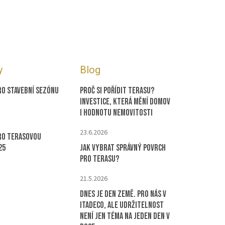
y
Blog
ro stavební sezónu
Proč si pořídit terasu?
Investice, která mění domov
i hodnotu nemovitosti
23.6.2026
ro terasovou
25
Jak vybrat správný povrch
pro terasu?
21.5.2026
Dnes je Den Země. Pro nás v
ITADECO, ale udržitelnost
není jen téma na jeden den v