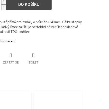
DO KOŠÍKU
vpusť přímá pro trubky o průměru 140 mm. Délka stopky
ladký límec zajišťuje perfektní přilnutí k podkladové
ateriál TPO - Adflex.
informace
ZEPTAT SE
SDÍLET