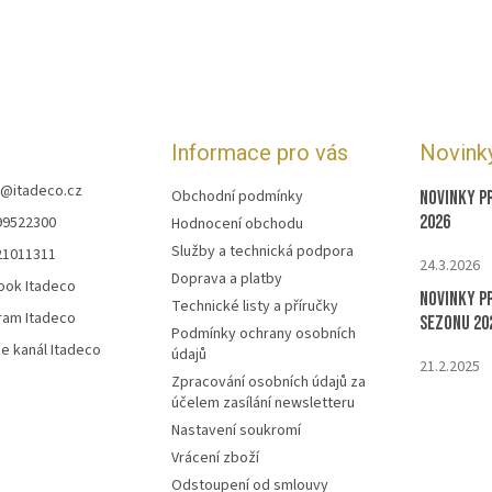
Informace pro vás
Novink
@
itadeco.cz
Obchodní podmínky
Novinky p
2026
99522300
Hodnocení obchodu
Služby a technická podpora
21011311
24.3.2026
Doprava a platby
ook Itadeco
Novinky p
Technické listy a příručky
ram Itadeco
sezonu 20
Podmínky ochrany osobních
e kanál Itadeco
údajů
21.2.2025
Zpracování osobních údajů za
účelem zasílání newsletteru
Nastavení soukromí
Vrácení zboží
Odstoupení od smlouvy