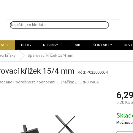
IRACE
BLOG
NOVINKY
CENÍK
KONTAKTY
INST
cí křížky
Spárovací křížek 15/4 mm
rovací křížek 15/4 mm
Kód:
P021000054
né
noceno
Podrobnosti hodnocení
Značka:
ETERNO IVICA
ní
6,2
u
5,20 Kč 
Měrná
Skla
cena:
ek.
Možnosti