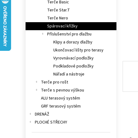
Terče Basic
n
e
Terče Star.T
l
Terče Nero
Spárovací křížky
Příslušenství pro dlažbu
Klipy a dorazy dlažby
Ukončovací lišty pro terasy
Vyrovnávací podložky
Podkladové podložky
Nářadí a nástroje
Terče pro rošt
Terče s pevnou výškou
ALU terasový systém
GRF terasový systém
DRENÁŽ
PLOCHÉ STŘECHY