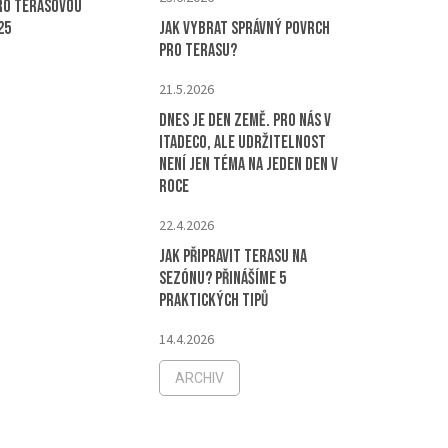
ro terasovou
25
Jak vybrat správný povrch
pro terasu?
21.5.2026
Dnes je Den Země. Pro nás v
ITADECO, ale udržitelnost
není jen téma na jeden den v
roce
22.4.2026
Jak připravit terasu na
sezónu? Přinášíme 5
praktických tipů
14.4.2026
ARCHIV