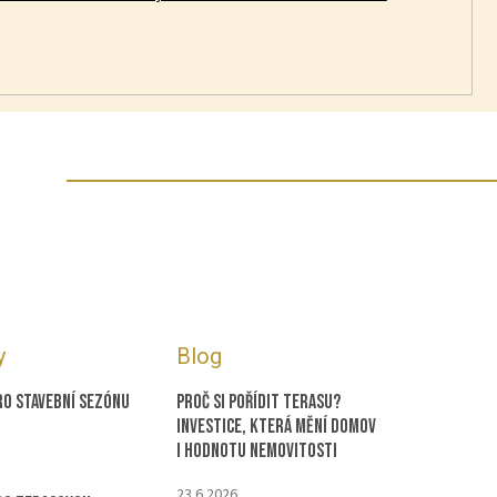
y
Blog
ro stavební sezónu
Proč si pořídit terasu?
Investice, která mění domov
i hodnotu nemovitosti
23.6.2026