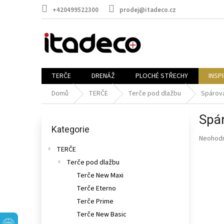
Přejít
+420499522300
prodej@itadeco.cz
na
obsah
TERČE
DRENÁŽ
PLOCHÉ STŘECHY
INSP
Domů
TERČE
Terče pod dlažbu
Spárova
P
Spá
o
Přeskočit
kategorie
Kategorie
s
Průměr
Neohod
t
hodnoce
TERČE
r
produkt
Terče pod dlažbu
a
je
n
Terče New Maxi
0,0
n
z
Terče Eterno
5
í
Terče Prime
hvězdič
p
Terče New Basic
a