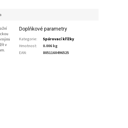
a
ožní
Doplňkové parametry
ickou
Kategorie
:
Spárovací křížky
ěrnými
ít v
Hmotnost
:
0.006 kg
mm.
EAN
:
8051160496525