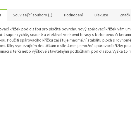
s
Související soubory (1)
Hodnocení
Diskuze
Značk
ovací křížek pod dlažbu pro písčité povrchy. Nový spárovací křížek Vám um
ořit super-rychlé, snadné a efektivní venkovní terasy s betonovou či keram
ou. Použití spárovacího křížku zajišťuje maximální stabilitu ploch s rovnom
ami. Díky vymezujícím destičkám o síle 4 mm je možné spárovací křížky použ
inaci s terči nebo výškově stavitelnými podložkami pod dlažbu. Výška 15 