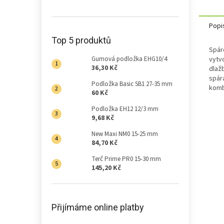
Popi
Top 5 produktů
Spár
Gumová podložka EHG10/4
vytv
36,30 Kč
dlažb
spár
Podložka Basic SB1 27-35 mm
komb
60 Kč
Podložka EH12 12/3 mm
9,68 Kč
New Maxi NM0 15-25 mm
84,70 Kč
Terč Prime PR0 15-30 mm
145,20 Kč
Přijímáme online platby