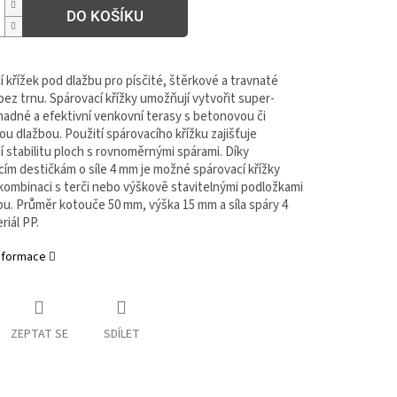
DO KOŠÍKU
 křížek pod dlažbu pro písčité, štěrkové a travnaté
ez trnu. Spárovací křížky umožňují vytvořit super-
nadné a efektivní venkovní terasy s betonovou či
u dlažbou. Použití spárovacího křížku zajišťuje
 stabilitu ploch s rovnoměrnými spárami. Díky
cím destičkám o síle 4 mm je možné spárovací křížky
 kombinaci s terči nebo výškově stavitelnými podložkami
bu. Průměr kotouče 50 mm, výška 15 mm a síla spáry 4
iál PP.
informace
ZEPTAT SE
SDÍLET