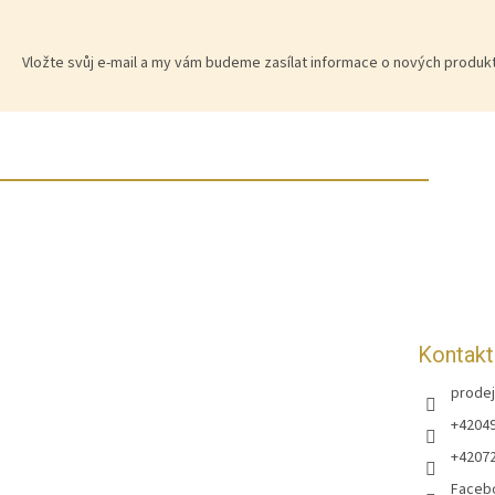
Vložte svůj e-mail a my vám budeme zasílat informace o nových produ
Z
á
p
a
t
í
Kontakt
prodej
+4204
+4207
Faceb