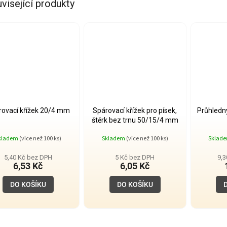
visející produkty
rovací křížek 20/4 mm
Spárovací křížek pro písek,
Průhledný
štěrk bez trnu 50/15/4 mm
kladem
(více než 100 ks)
Skladem
(více než 100 ks)
Sklad
5,40 Kč bez DPH
5 Kč bez DPH
9,
6,53 Kč
6,05 Kč
DO KOŠÍKU
DO KOŠÍKU