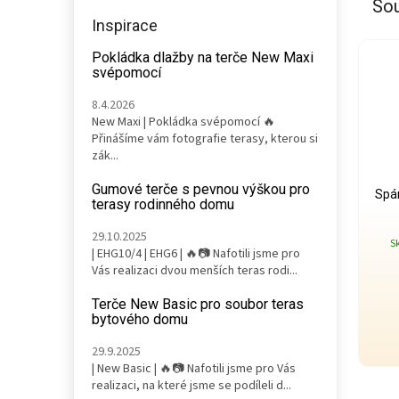
Sou
Inspirace
Pokládka dlažby na terče New Maxi
svépomocí
8.4.2026
New Maxi | Pokládka svépomocí 🔥
Přinášíme vám fotografie terasy, kterou si
zák...
Gumové terče s pevnou výškou pro
Spá
terasy rodinného domu
29.10.2025
S
| EHG10/4 | EHG6 | 🔥📷 Nafotili jsme pro
Vás realizaci dvou menších teras rodi...
Terče New Basic pro soubor teras
bytového domu
29.9.2025
| New Basic | 🔥📷 Nafotili jsme pro Vás
realizaci, na které jsme se podíleli d...