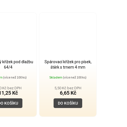
 křížek pod dlažbu
Spárovací křížek pro písek,
64/4
štěrk s trnem 4 mm
em
(více než 100 ks)
Skladem
(více než 100 ks)
30 Kč bez DPH
5,50 Kč bez DPH
11,25 Kč
6,65 Kč
DO KOŠÍKU
DO KOŠÍKU