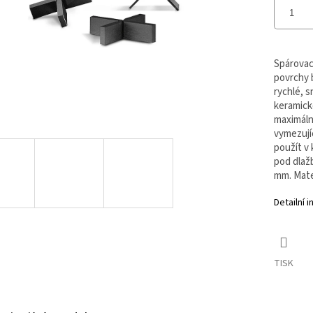
Spárovací
povrchy b
rychlé, s
keramicko
maximální
vymezují
použít v
pod dlaž
mm. Mater
Detailní 
TISK