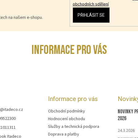
obchodních sdělení
PŘIHLÁSIT SE
ktech na našem e-shopu.
INFORMACE PRO VÁS
Informace pro vás
Novink
@
itadeco.cz
Obchodní podmínky
Novinky p
2026
99522300
Hodnocení obchodu
Služby a technická podpora
21011311
24.3.2026
Doprava a platby
ook Itadeco