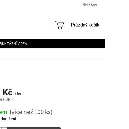
Přihlášení
NÁKUPNÍ
Prázdný košík
KOŠÍK
RUKTÁŽNÍ VIDEA
9 Kč
/ ks
bez DPH
dem
(více než 100 ks)
 doručení