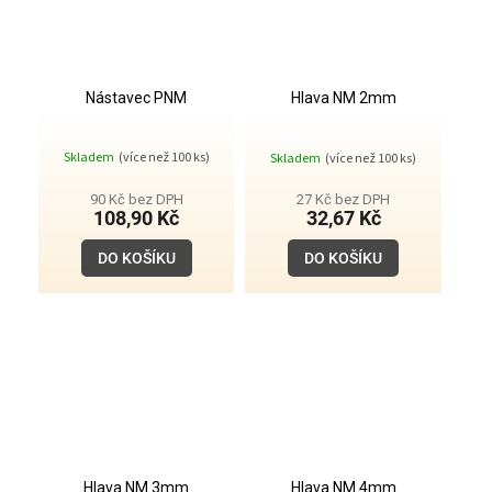
Nástavec PNM
Hlava NM 2mm
Průměrné
Skladem
(více než 100 ks)
Skladem
(více než 100 ks)
hodnocení
produktu
je
90 Kč bez DPH
27 Kč bez DPH
5,0
108,90 Kč
32,67 Kč
z
5
DO KOŠÍKU
DO KOŠÍKU
hvězdiček.
Hlava NM 3mm
Hlava NM 4mm