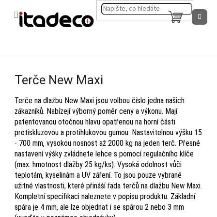
Přejít
na
NÁKUPNÍ
obsah
KOŠÍK
Terče New Maxi
Terče na dlažbu New Maxi jsou volbou číslo jedna našich
zákazníků. Nabízejí výborný poměr ceny a výkonu. Mají
patentovanou otočnou hlavu opatřenou na horní části
protiskluzovou a protihlukovou gumou. Nastavitelnou výšku 15
- 700 mm, vysokou nosnost až 2000 kg na jeden terč. Přesné
nastavení výšky zvládnete lehce s pomocí regulačního klíče
(max. hmotnost dlažby 25 kg/ks). Vysoká odolnost vůči
teplotám, kyselinám a UV záření. To jsou pouze vybrané
užitné vlastnosti, které přináší řada terčů na dlažbu New Maxi.
Kompletní specifikaci naleznete v popisu produktu. Základní
spára je 4 mm, ale lze objednat i se spárou 2 nebo 3 mm