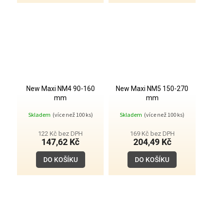
New Maxi NM4 90-160
New Maxi NM5 150-270
mm
mm
Průměrné
Průměrné
Skladem
(více než 100 ks)
Skladem
(více než 100 ks)
hodnocení
hodnocení
produktu
produktu
je
je
122 Kč bez DPH
169 Kč bez DPH
5,0
5,0
147,62 Kč
204,49 Kč
z
z
5
5
DO KOŠÍKU
DO KOŠÍKU
hvězdiček.
hvězdiček.