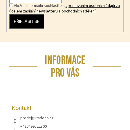
Vložením e-mailu souhlasíte s
zpracováním osobních údajů za
účelem zasílání newsletteru a obchodních sdělení
PŘIHLÁSIT SE
Z
INFORMACE
á
p
PRO VÁS
a
t
í
Kontakt
prodej
@
itadeco.cz
+420499522300