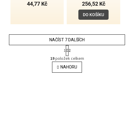
44,77 Kč
256,52 Kč
DO KOŠÍKU
NAČÍST 7 DALŠÍCH
S
1
2
t
O
r
19
položek celkem
v
á
l
NAHORU
n
á
k
o
d
v
a
á
c
n
í
í
p
r
v
k
y
v