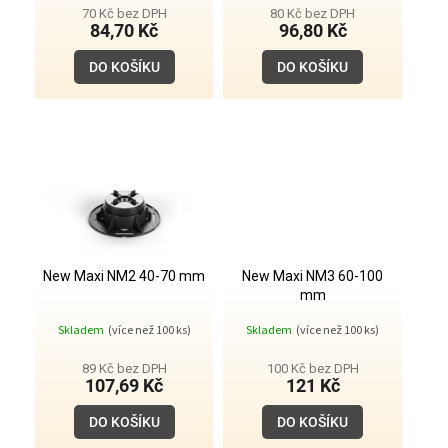
t
je
70 Kč bez DPH
80 Kč bez DPH
3,9
84,70 Kč
96,80 Kč
ů
z
5
DO KOŠÍKU
DO KOŠÍKU
hvězdiček.
New Maxi NM2 40-70 mm
New Maxi NM3 60-100
mm
Průměrné
Průměrné
Skladem
(více než 100 ks)
Skladem
(více než 100 ks)
hodnocení
hodnocení
produktu
produktu
je
je
89 Kč bez DPH
100 Kč bez DPH
4,3
5,0
107,69 Kč
121 Kč
z
z
5
5
DO KOŠÍKU
DO KOŠÍKU
hvězdiček.
hvězdiček.