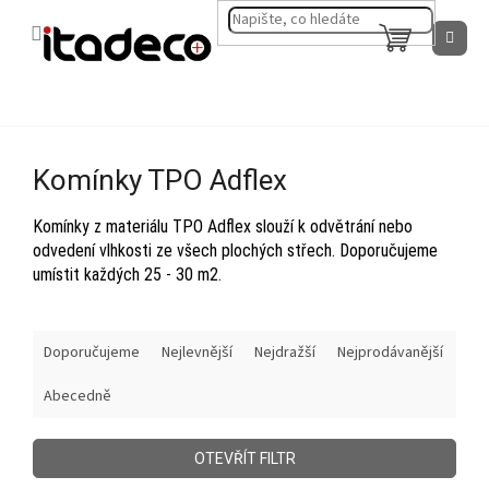
Přejít
na
NÁKUPNÍ
obsah
KOŠÍK
Komínky TPO Adflex
Komínky z materiálu TPO Adflex slouží k odvětrání nebo
odvedení vlhkosti ze všech plochých střech. Doporučujeme
umístit každých 25 - 30 m2.
Ř
Doporučujeme
Nejlevnější
Nejdražší
Nejprodávanější
a
z
Abecedně
e
n
í
OTEVŘÍT FILTR
p