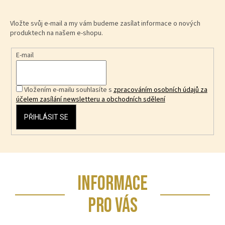
Vložte svůj e-mail a my vám budeme zasílat informace o nových
produktech na našem e-shopu.
E-mail
Vložením e-mailu souhlasíte s
zpracováním osobních údajů za
účelem zasílání newsletteru a obchodních sdělení
PŘIHLÁSIT SE
Z
INFORMACE
á
p
PRO VÁS
a
t