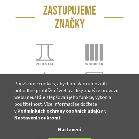
ZASTUPUJEME
ZNAČKY
Používáme cookies, abychom Vám umožnili
pohodlné prohlížení webu a díky analýze provozu
webu neustále zlepšovali jeho funkce, výkon a
použitelnost. Více informací se dočtete
v
Podmínkách ochrany osobních údajů
a v
Nastavení soukromí
.
Vytvořil Shoptet
Nastavení