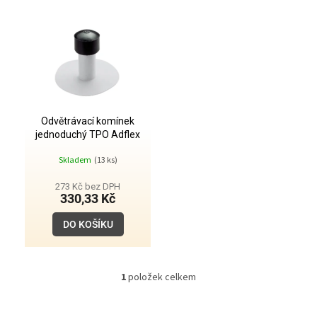
r
V
o
ý
d
p
u
i
k
s
t
p
ů
r
o
Odvětrávací komínek
jednoduchý TPO Adflex
d
H225 D75
u
Skladem
(13 ks)
k
t
273 Kč bez DPH
330,33 Kč
ů
DO KOŠÍKU
1
položek celkem
O
v
l