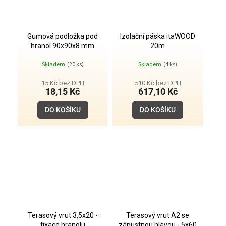
Gumová podložka pod
Izolační páska itaWOOD
hranol 90x90x8 mm
20m
Skladem
(20 ks)
Skladem
(4 ks)
15 Kč bez DPH
510 Kč bez DPH
18,15 Kč
617,10 Kč
DO KOŠÍKU
DO KOŠÍKU
Terasový vrut 3,5x20 -
Terasový vrut A2 se
fixace hranolu
zápustnou hlavou - 5x60