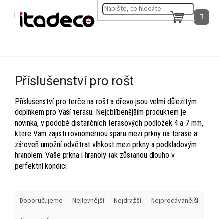
Přejít
na
NÁKUPNÍ
obsah
KOŠÍK
Příslušenství pro rošt
Příslušenství pro terče na rošt a dřevo jsou velmi důležitým
doplňkem pro Vaší terasu. Nejoblíbenějším produktem je
novinka, v podobě distančních terasových podložek 4 a 7 mm,
které Vám zajistí rovnoměrnou spáru mezi prkny na terase a
zároveň umožní odvětrat vlhkost mezi prkny a podkladovým
hranolem. Vaše prkna i hranoly tak zůstanou dlouho v
perfektní kondici.
Ř
Doporučujeme
Nejlevnější
Nejdražší
Nejprodávanější
a
z