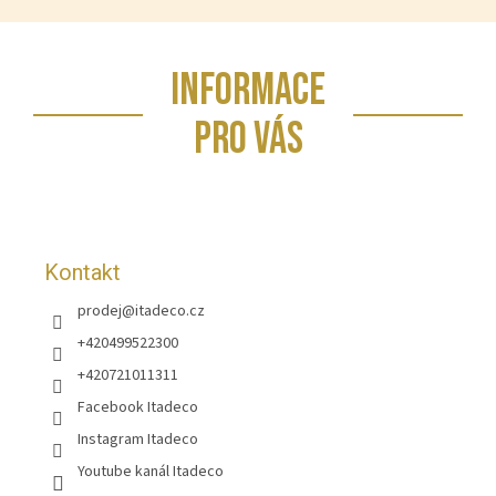
Z
INFORMACE
á
p
PRO VÁS
a
t
í
Kontakt
prodej
@
itadeco.cz
+420499522300
+420721011311
Facebook Itadeco
Instagram Itadeco
Youtube kanál Itadeco