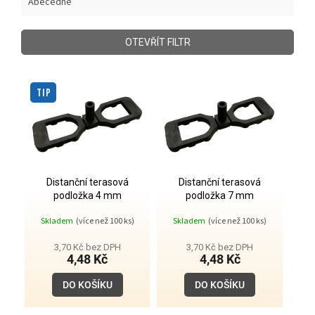
Abecedně
e
n
í
OTEVŘÍT FILTR
p
r
V
o
ý
TIP
d
p
u
i
k
s
t
p
ů
r
o
Distanční terasová
Distanční terasová
podložka 4 mm
podložka 7 mm
d
u
Skladem
(více než 100 ks)
Skladem
(více než 100 ks)
k
t
3,70 Kč bez DPH
3,70 Kč bez DPH
4,48 Kč
4,48 Kč
ů
DO KOŠÍKU
DO KOŠÍKU