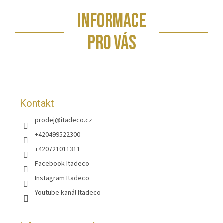
Z
INFORMACE
á
p
PRO VÁS
a
t
í
Kontakt
prodej
@
itadeco.cz
+420499522300
+420721011311
Facebook Itadeco
Instagram Itadeco
Youtube kanál Itadeco