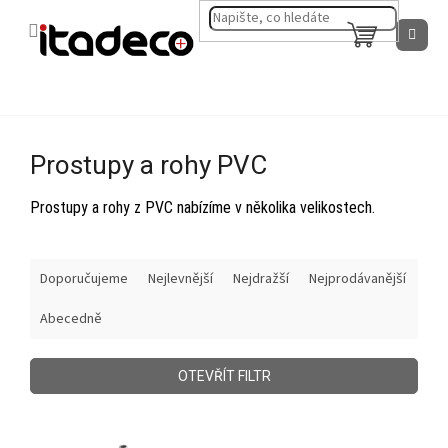
Přejít
na
NÁKUPNÍ
obsah
KOŠÍK
Prostupy a rohy PVC
Prostupy a rohy z PVC nabízíme v několika velikostech.
Ř
Doporučujeme
Nejlevnější
Nejdražší
Nejprodávanější
a
z
Abecedně
e
n
í
OTEVŘÍT FILTR
p
r
V
o
ý