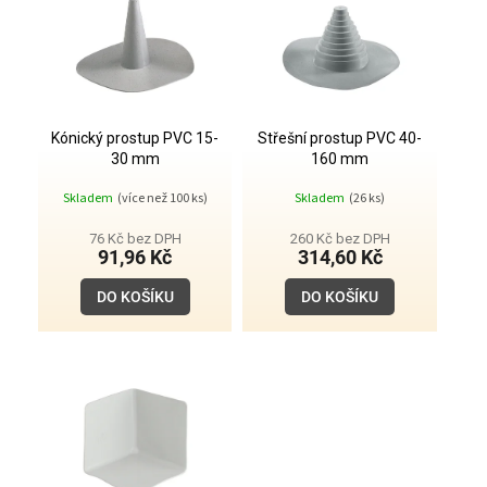
d
p
u
i
k
s
t
p
ů
r
o
Kónický prostup PVC 15-
Střešní prostup PVC 40-
30 mm
160 mm
d
u
Skladem
(více než 100 ks)
Skladem
(26 ks)
k
t
76 Kč bez DPH
260 Kč bez DPH
91,96 Kč
314,60 Kč
ů
DO KOŠÍKU
DO KOŠÍKU