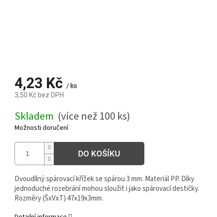
4,23 Kč
/ ks
3,50 Kč bez DPH
Měrná
Skladem
(více než 100 ks)
cena:
Možnosti doručení
DO KOŠÍKU
Dvoudílný spárovací křížek se spárou 3 mm. Materiál PP. Díky
jednoduché rozebrání mohou sloužit i jako spárovací destičky.
Rozměry (ŠxVxT) 47x19x3mm.