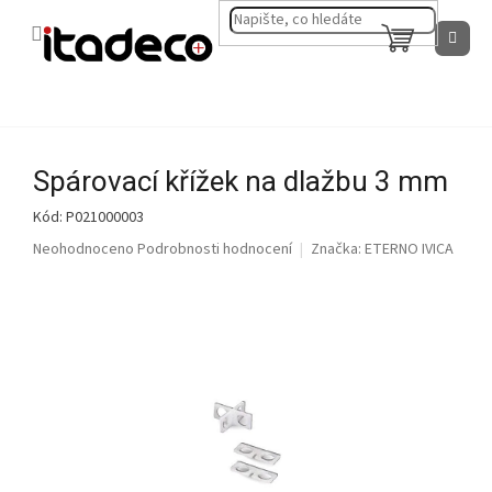
Přejít
na
NÁKUPNÍ
obsah
KOŠÍK
Spárovací křížek na dlažbu 3 mm
Kód:
P021000003
Průměrné
Neohodnoceno
Podrobnosti hodnocení
Značka:
ETERNO IVICA
hodnocení
produktu
je
0,0
z
5
hvězdiček.