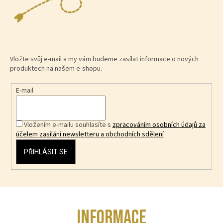
Vložte svůj e-mail a my vám budeme zasílat informace o nových
produktech na našem e-shopu.
E-mail
Vložením e-mailu souhlasíte s
zpracováním osobních údajů za
účelem zasílání newsletteru a obchodních sdělení
PŘIHLÁSIT SE
Z
INFORMACE