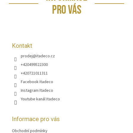
á
p
PRO VÁS
a
t
í
Kontakt
prodej
@
itadeco.cz
+420499522300
+420721011311
Facebook Itadeco
Instagram Itadeco
Youtube kanál Itadeco
Informace pro vás
Obchodní podmínky