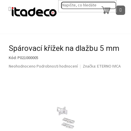
Přejít
na
NÁKUPNÍ
obsah
KOŠÍK
Spárovací křížek na dlažbu 5 mm
Kód:
P021000005
Průměrné
Neohodnoceno
Podrobnosti hodnocení
Značka:
ETERNO IVICA
hodnocení
produktu
je
0,0
z
5
hvězdiček.