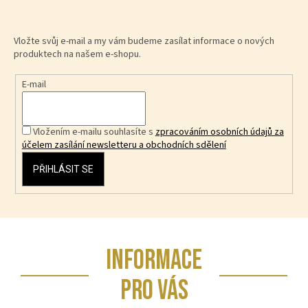
Vložte svůj e-mail a my vám budeme zasílat informace o nových
produktech na našem e-shopu.
E-mail
Vložením e-mailu souhlasíte s
zpracováním osobních údajů za
účelem zasílání newsletteru a obchodních sdělení
PŘIHLÁSIT SE
Z
INFORMACE
á
p
PRO VÁS
a