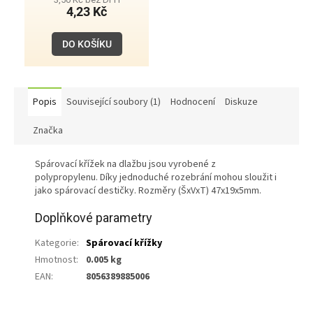
4,23 Kč
DO KOŠÍKU
Popis
Související soubory (1)
Hodnocení
Diskuze
Značka
Spárovací křížek na dlažbu jsou vyrobené z
polypropylenu. Díky jednoduché rozebrání mohou sloužit i
jako spárovací destičky. Rozměry (ŠxVxT) 47x19x5mm.
Doplňkové parametry
Kategorie
:
Spárovací křížky
Hmotnost
:
0.005 kg
EAN
:
8056389885006