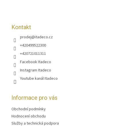
t
í
Kontakt
prodej
@
itadeco.cz
+420499522300
+420721011311
Facebook Itadeco
Instagram Itadeco
Youtube kanál Itadeco
Informace pro vás
Obchodní podmínky
Hodnocení obchodu
Služby a technická podpora