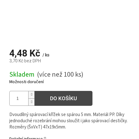
4,48 Kč
/ ks
3,70 Kč bez DPH
Měrná
Skladem
(více než 100 ks)
cena:
Možnosti doručení
DO KOŠÍKU
Dvoudílný spárovací křížek se spárou 5 mm. Materiál PP. Díky
jednoduché rozebrání mohou sloužit i jako spárovací destičky.
Rozměry (ŠxVxT) 47x19x5mm.