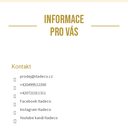
Z
INFORMACE
á
p
PRO VÁS
a
t
í
Kontakt
prodej
@
itadeco.cz
+420499522300
+420721011311
Facebook Itadeco
Instagram Itadeco
Youtube kanál Itadeco