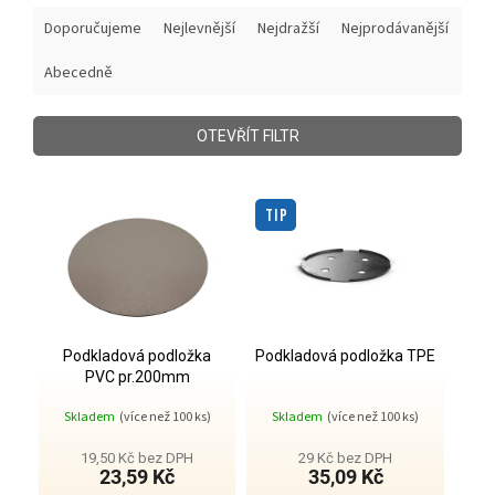
Ř
Doporučujeme
Nejlevnější
Nejdražší
Nejprodávanější
a
z
Abecedně
e
n
í
OTEVŘÍT FILTR
p
r
V
o
ý
TIP
d
p
u
i
k
s
t
p
ů
r
o
Podkladová podložka
Podkladová podložka TPE
PVC pr.200mm
d
u
Skladem
(více než 100 ks)
Skladem
(více než 100 ks)
k
t
19,50 Kč bez DPH
29 Kč bez DPH
23,59 Kč
35,09 Kč
ů