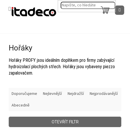
Přejít
na
NÁKUPNÍ
obsah
KOŠÍK
Hořáky
Hořáky PROFY jsou ideálním doplňkem pro firmy zabývající
hydroizolací plochých střech. Hořáky jsou vybaveny piezzo
zapalovačem.
Ř
Doporučujeme
Nejlevnější
Nejdražší
Nejprodávanější
a
z
Abecedně
e
n
í
OTEVŘÍT FILTR
p