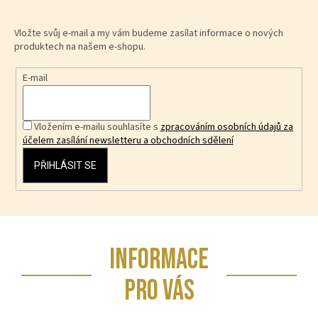
Vložte svůj e-mail a my vám budeme zasílat informace o nových
produktech na našem e-shopu.
E-mail
Vložením e-mailu souhlasíte s
zpracováním osobních údajů za
účelem zasílání newsletteru a obchodních sdělení
PŘIHLÁSIT SE
Z
INFORMACE
á
p
PRO VÁS
a
t