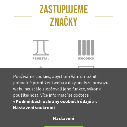
ZASTUPUJEME
ZNAČKY
Používáme cookies, abychom Vám umožnili
pohodlné prohlížení webu a díky analýze provozu
webu neustále zlepšovali jeho funkce, výkon a
použitelnost. Více informací se dočtete
v
Podmínkách ochrany osobních údajů
a v
Nastavení soukromí
.
Vytvořil Shoptet
Nastavení