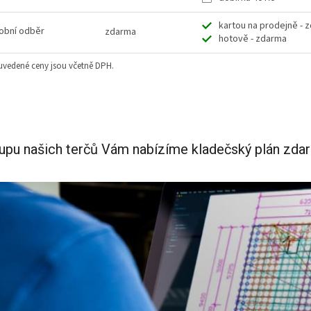
kartou na prodejně - 
obní odběr
zdarma
hotově - zdarma
uvedené ceny jsou včetně DPH.
upu našich terčů Vám nabízíme kladečský plán zda