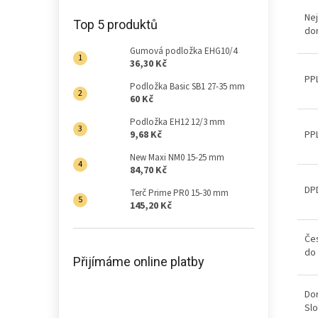
Ne
Top 5 produktů
dor
Gumová podložka EHG10/4
36,30 Kč
PPL
Podložka Basic SB1 27-35 mm
60 Kč
Podložka EH12 12/3 mm
PPL
9,68 Kč
New Maxi NM0 15-25 mm
84,70 Kč
DPD
Terč Prime PR0 15-30 mm
145,20 Kč
Čes
do
Přijímáme online platby
Do
Sl