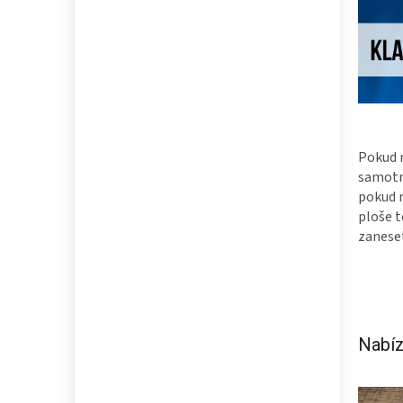
Pokud n
samotné
pokud n
ploše t
zaneset
Nabíz