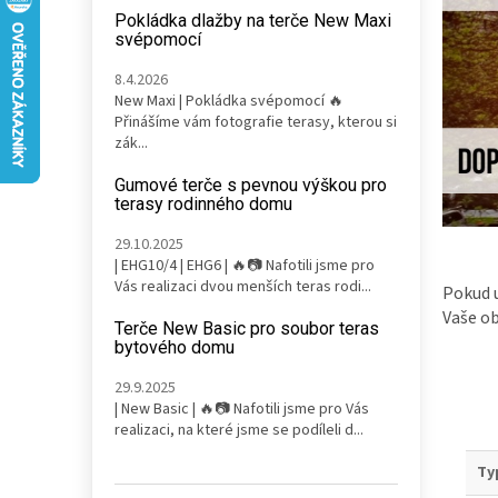
n
Pokládka dlažby na terče New Maxi
e
svépomocí
l
8.4.2026
New Maxi | Pokládka svépomocí 🔥
Přinášíme vám fotografie terasy, kterou si
zák...
Gumové terče s pevnou výškou pro
terasy rodinného domu
29.10.2025
| EHG10/4 | EHG6 | 🔥📷 Nafotili jsme pro
Vás realizaci dvou menších teras rodi...
Pokud 
Vaše ob
Terče New Basic pro soubor teras
bytového domu
29.9.2025
| New Basic | 🔥📷 Nafotili jsme pro Vás
realizaci, na které jsme se podíleli d...
Ty