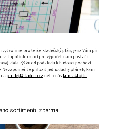
m vytvoříme pro terče kladečský plán, jenž Vám při
o vstupní informaci pro výpočet nám postačí,
rasy), dále výšku od podkladu k budoucí pochozí
tvy. Nezapomeňte přiložit jednoduchý plánek, kam
e na
prodej@itadeco.cz
nebo nás
kontaktujte
.
rého sortimentu zdarma