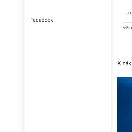
Os
Facebook
Výše 
K nák