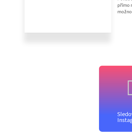
přímo n
možnost
Sledo
Insta