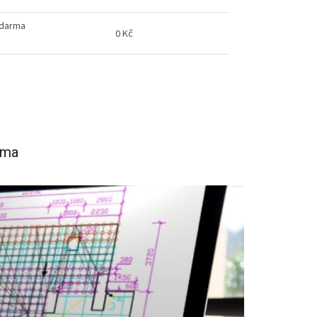
zdarma
0 Kč
rma