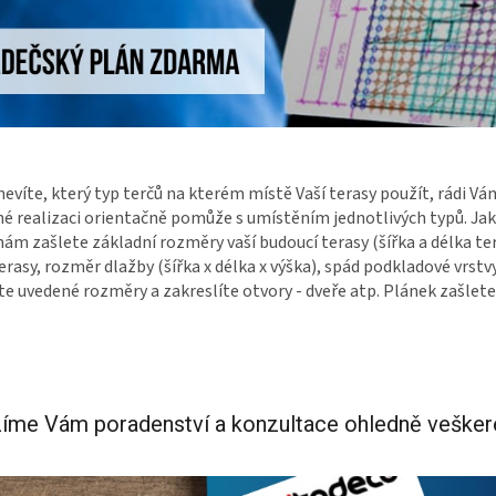
evíte, který typ terčů na kterém místě Vaší terasy použít, rádi Vá
 realizaci orientačně pomůže s umístěním jednotlivých typů. Jak
ám zašlete základní rozměry vaší budoucí terasy (šířka a délka te
erasy, rozměr dlažby (šířka x délka x výška), spád podkladové vrs
e uvedené rozměry a zakreslíte otvory - dveře atp. Plánek zašlet
íme Vám poradenství a konzultace ohledně veške