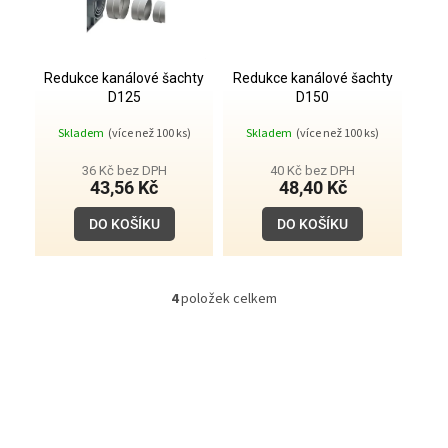
Redukce kanálové šachty
Redukce kanálové šachty
D125
D150
Skladem
(více než 100 ks)
Skladem
(více než 100 ks)
36 Kč bez DPH
40 Kč bez DPH
43,56 Kč
48,40 Kč
DO KOŠÍKU
DO KOŠÍKU
4
položek celkem
O
v
l
á
d
a
c
í