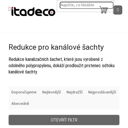
Přejít
na
NÁKUPNÍ
obsah
KOŠÍK
Redukce pro kanálové šachty
Redukce kanalizačních šachet, které jsou vyrobené z
odolného polypropylenu, dokáží prodloužit prstenec odtoku
kanálové šachty.
Ř
Doporučujeme
Nejlevnější
Nejdražší
Nejprodávanější
a
z
Abecedně
e
n
í
OTEVŘÍT FILTR
p