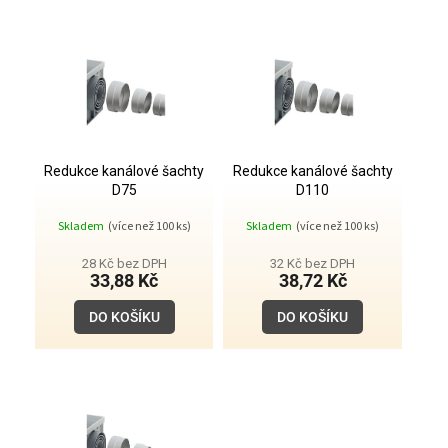
r
V
o
ý
d
p
u
i
k
s
t
p
ů
r
o
Redukce kanálové šachty
Redukce kanálové šachty
D75
D110
d
u
Skladem
(více než 100 ks)
Skladem
(více než 100 ks)
k
t
28 Kč bez DPH
32 Kč bez DPH
33,88 Kč
38,72 Kč
ů
DO KOŠÍKU
DO KOŠÍKU