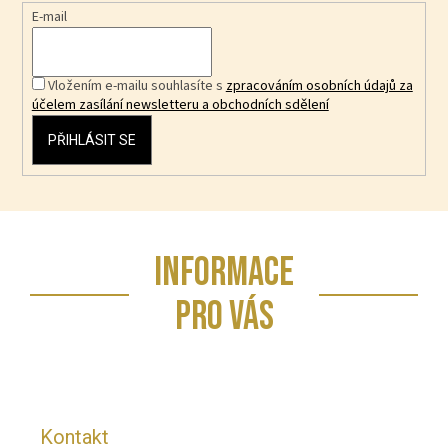
E-mail
Vložením e-mailu souhlasíte s
zpracováním osobních údajů za
účelem zasílání newsletteru a obchodních sdělení
PŘIHLÁSIT SE
Z
INFORMACE
á
p
PRO VÁS
a
t
í
Kontakt