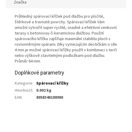
Značka
Průhledný spárovací křížek pod dlažbu pro písčité,
štěrkové a travnaté povrchy. Spárovací křížek Vám
umožní vytvořit super-rychlé, snadné a efektivní venkovní
terasy s betonovou či keramickou dlažbou. Použití
spárovacího křížku zajišťuje maximální stabilitu ploch s
rovnoměrnými spárami. Díky vymezujícím destičkám o síle
4 mm je možné spárovací křížky použít v kombinaci s terči
nebo výškově stavitelnými podložkami pod dlažbu.
Průměr 64 mm.
Doplňkové parametry
Kategorie
:
Spárovací křížky
Hmotnost
:
0.002 kg
EAN
:
8058340188980