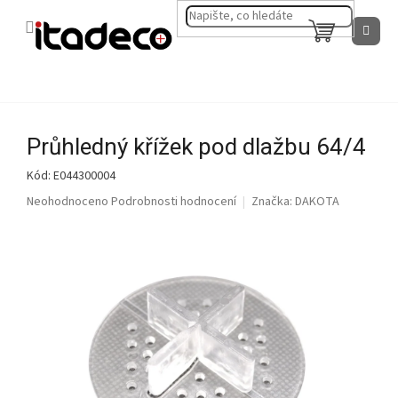
Přejít
na
NÁKUPNÍ
obsah
KOŠÍK
Průhledný křížek pod dlažbu 64/4
Kód:
E044300004
Průměrné
Neohodnoceno
Podrobnosti hodnocení
Značka:
DAKOTA
hodnocení
produktu
je
0,0
z
5
hvězdiček.