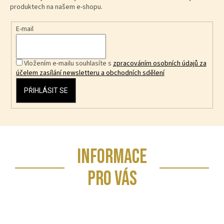
produktech na našem e-shopu.
E-mail
Vložením e-mailu souhlasíte s
zpracováním osobních údajů za
účelem zasílání newsletteru a obchodních sdělení
PŘIHLÁSIT SE
Z
INFORMACE
á
p
PRO VÁS
a
t
í