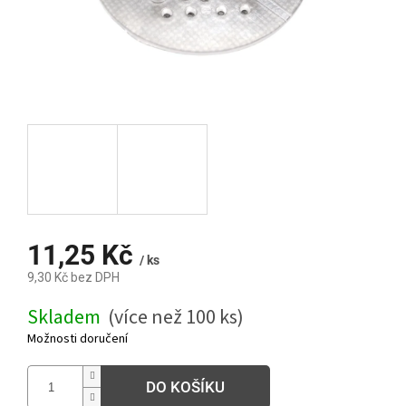
11,25 Kč
/ ks
9,30 Kč bez DPH
Měrná
Skladem
(více než 100 ks)
cena:
Možnosti doručení
DO KOŠÍKU