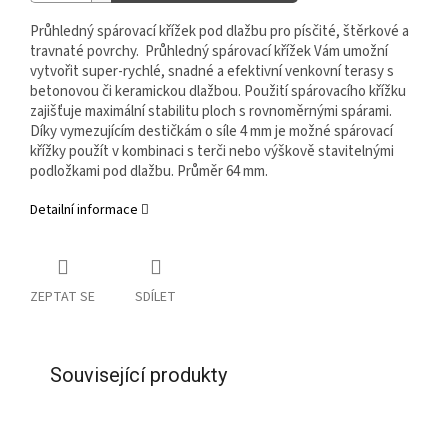
Průhledný spárovací křížek pod dlažbu pro písčité, štěrkové a
travnaté povrchy. Průhledný spárovací křížek Vám umožní
vytvořit super-rychlé, snadné a efektivní venkovní terasy s
betonovou či keramickou dlažbou. Použití spárovacího křížku
zajišťuje maximální stabilitu ploch s rovnoměrnými spárami.
Díky vymezujícím destičkám o síle 4 mm je možné spárovací
křížky použít v kombinaci s terči nebo výškově stavitelnými
podložkami pod dlažbu. Průměr 64 mm.
Detailní informace
ZEPTAT SE
SDÍLET
Související produkty