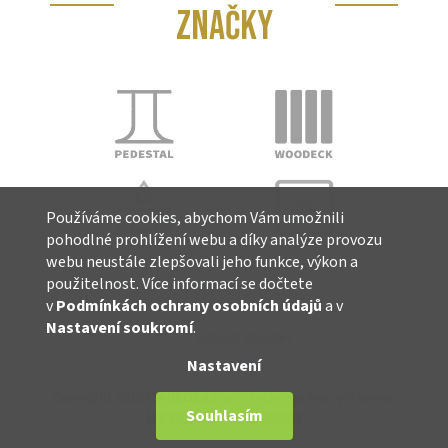
ZNAČKY
Používáme cookies, abychom Vám umožnili
pohodlné prohlížení webu a díky analýze provozu
webu neustále zlepšovali jeho funkce, výkon a
použitelnost. Více informací se dočtete
v
Podmínkách ochrany osobních údajů
a v
Nastavení soukromí
.
Vytvořil Shoptet
Nastavení
Copyright 2026
ITADECO s.r.o.
. Všechna práva vyhrazena.
Souhlasím
Upravit nastavení cookies