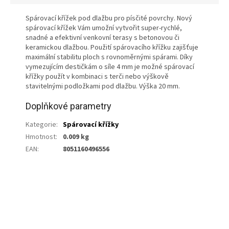
Spárovací křížek pod dlažbu pro písčité povrchy. Nový
spárovací křížek Vám umožní vytvořit super-rychlé,
snadné a efektivní venkovní terasy s betonovou či
keramickou dlažbou. Použití spárovacího křížku zajišťuje
maximální stabilitu ploch s rovnoměrnými spárami. Díky
vymezujícím destičkám o síle 4 mm je možné spárovací
křížky použít v kombinaci s terči nebo výškově
stavitelnými podložkami pod dlažbu. Výška 20 mm.
Doplňkové parametry
Kategorie
:
Spárovací křížky
Hmotnost
:
0.009 kg
EAN
:
8051160496556