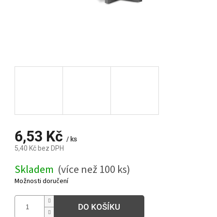
6,53 Kč
/ ks
5,40 Kč bez DPH
Měrná
Skladem
(více než 100 ks)
cena:
Možnosti doručení
DO KOŠÍKU