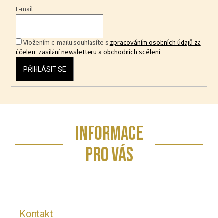
E-mail
Vložením e-mailu souhlasíte s
zpracováním osobních údajů za
účelem zasílání newsletteru a obchodních sdělení
PŘIHLÁSIT SE
Z
INFORMACE
á
p
PRO VÁS
a
t
í
Kontakt