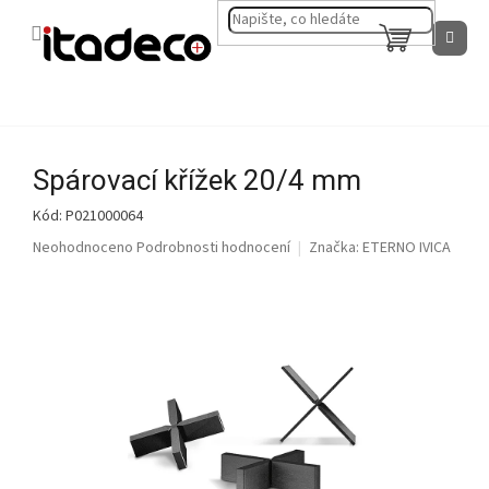
Přejít
na
NÁKUPNÍ
obsah
KOŠÍK
Spárovací křížek 20/4 mm
Kód:
P021000064
Průměrné
Neohodnoceno
Podrobnosti hodnocení
Značka:
ETERNO IVICA
hodnocení
produktu
je
0,0
z
5
hvězdiček.