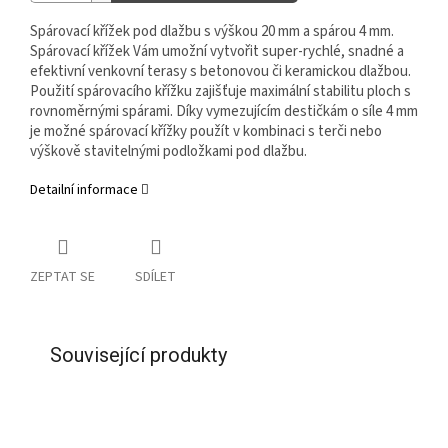
Spárovací křížek pod dlažbu s výškou 20 mm a spárou 4 mm.
Spárovací křížek Vám umožní vytvořit super-rychlé, snadné a
efektivní venkovní terasy s betonovou či keramickou dlažbou.
Použití spárovacího křížku zajišťuje maximální stabilitu ploch s
rovnoměrnými spárami. Díky vymezujícím destičkám o síle 4 mm
je možné spárovací křížky použít v kombinaci s terči nebo
výškově stavitelnými podložkami pod dlažbu.
Detailní informace
ZEPTAT SE
SDÍLET
Související produkty