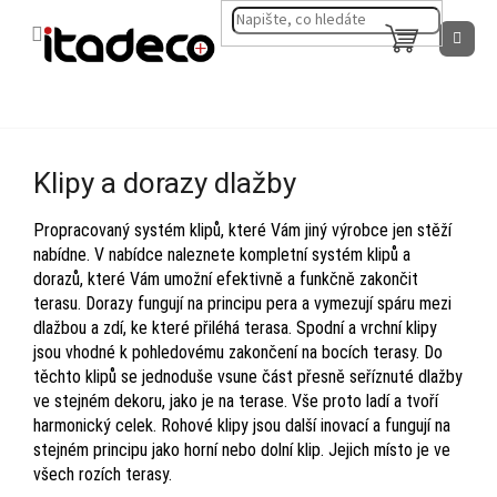
Přejít
na
NÁKUPNÍ
obsah
KOŠÍK
Klipy a dorazy dlažby
Propracovaný systém klipů, které Vám jiný výrobce jen stěží
nabídne. V nabídce naleznete kompletní systém klipů a
dorazů, které Vám umožní efektivně a funkčně zakončit
terasu. Dorazy fungují na principu pera a vymezují spáru mezi
dlažbou a zdí, ke které přiléhá terasa. Spodní a vrchní klipy
jsou vhodné k pohledovému zakončení na bocích terasy. Do
těchto klipů se jednoduše vsune část přesně seříznuté dlažby
ve stejném dekoru, jako je na terase. Vše proto ladí a tvoří
harmonický celek. Rohové klipy jsou další inovací a fungují na
stejném principu jako horní nebo dolní klip. Jejich místo je ve
všech rozích terasy.