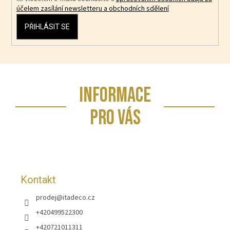
účelem zasílání newsletteru a obchodních sdělení
PŘIHLÁSIT SE
Z
INFORMACE
á
p
PRO VÁS
a
t
í
Kontakt
prodej
@
itadeco.cz
+420499522300
+420721011311