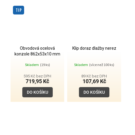
TIP
Obvodová ocelová
Klip doraz dlažby nerez
konzole 862x53x10 mm
Skladem
(19 ks)
Skladem
(více než 100 ks)
595 Kč bez DPH
89 Kč bez DPH
719,95 Kč
107,69 Kč
DO KOŠÍKU
DO KOŠÍKU