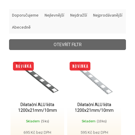
Ř
Doporučujeme
Nejlevnější
Nejdražší
Nejprodávanější
a
z
Abecedně
e
n
í
OTEVŘÍT FILTR
p
r
V
o
ý
NOVINKA
NOVINKA
d
p
u
i
k
s
t
p
ů
r
o
Dilatační ALU lišta
Dilatační ALU lišta
1200x21mm/10mm
1200x21mm/10mm
d
antracit
stříbrná
u
Skladem
(5 ks)
Skladem
(10 ks)
k
t
695 Kč bez DPH
595 Kč bez DPH