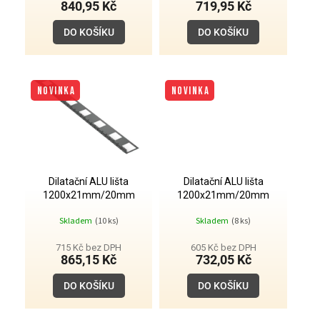
840,95 Kč
719,95 Kč
ů
DO KOŠÍKU
DO KOŠÍKU
NOVINKA
NOVINKA
Dilatační ALU lišta
Dilatační ALU lišta
1200x21mm/20mm
1200x21mm/20mm
antracit
stříbrná
Skladem
(10 ks)
Skladem
(8 ks)
715 Kč bez DPH
605 Kč bez DPH
865,15 Kč
732,05 Kč
DO KOŠÍKU
DO KOŠÍKU