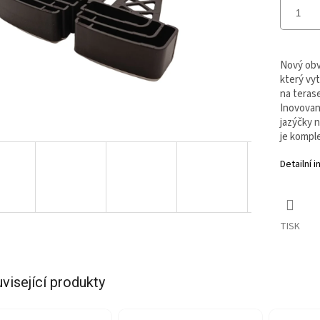
Nový obv
který vy
na terase
Inovovan
jazýčky n
je kompl
Detailní 
TISK
visející produkty