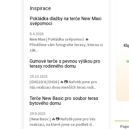
Inspirace
Pokládka dlažby na terče New Maxi
svépomocí
8.4.2026
New Maxi | Pokládka svépomocí 🔥
Přinášíme vám fotografie terasy, kterou si
Kl
zák...
Gumové terče s pevnou výškou pro
S
terasy rodinného domu
29.10.2025
| EHG10/4 | EHG6 | 🔥📷 Nafotili jsme pro
Vás realizaci dvou menších teras rodi...
Terče New Basic pro soubor teras
bytového domu
29.9.2025
| New Basic | 🔥📷 Nafotili jsme pro Vás
realizaci, na které jsme se podíleli d...
Popi