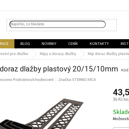
IRACE
BLOG
NOVINKY
CENÍK
KONTAKTY
INST
enství pro dlažbu
Klipy a dorazy dlažby
Klip doraz dlažby plas
 doraz dlažby plastový 20/15/10mm
Kód:
né
noceno
Podrobnosti hodnocení
Značka:
ETERNO IVICA
ní
43,
u
36 Kč be
Měrná
Skla
cena:
ek.
Možnosti