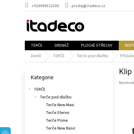
Přejít
+420499522300
prodej@itadeco.cz
na
obsah
TERČE
DRENÁŽ
PLOCHÉ STŘECHY
INSP
Domů
TERČE
Terče pod dlažbu
Přísluš
P
Klip
o
Přeskočit
kategorie
Kategorie
s
Průměr
Neohod
t
hodnoce
TERČE
r
produkt
Terče pod dlažbu
a
je
n
Terče New Maxi
0,0
n
z
Terče Eterno
5
í
Terče Prime
hvězdič
p
Terče New Basic
a