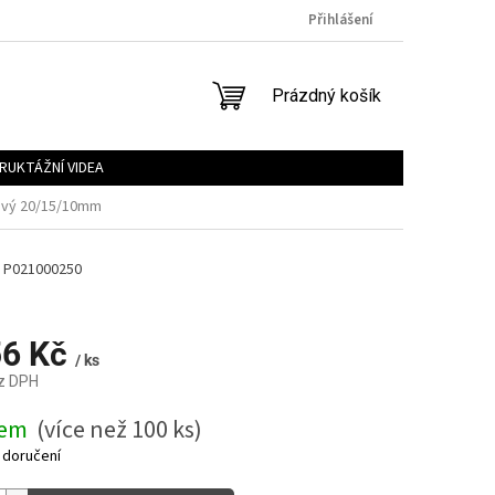
Přihlášení
NÁKUPNÍ
Prázdný košík
KOŠÍK
RUKTÁŽNÍ VIDEA
tový 20/15/10mm
P021000250
56 Kč
/ ks
z DPH
dem
(více než 100 ks)
 doručení