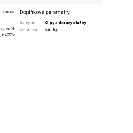
lažbu na
Doplňkové parametry
Kategorie
:
Klipy a dorazy dlažby
 vytvořit
Hmotnost
:
0.01 kg
 je 100%