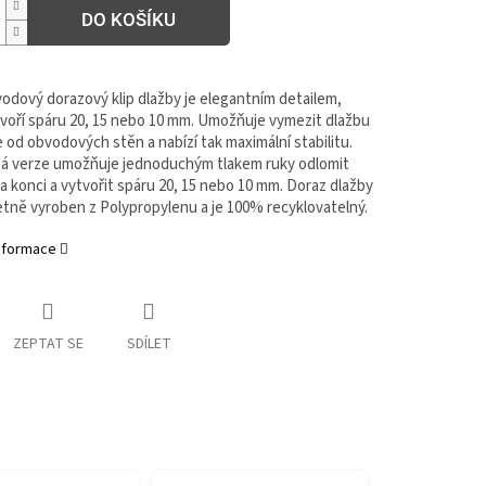
DO KOŠÍKU
odový dorazový klip dlažby je elegantním detailem,
tvoří spáru 20, 15 nebo 10 mm. Umožňuje vymezit dlažbu
 od obvodových stěn a nabízí tak maximální stabilitu.
á verze umožňuje jednoduchým tlakem ruky odlomit
a konci a vytvořit spáru 20, 15 nebo 10 mm. Doraz dlažby
etně vyroben z Polypropylenu a je 100% recyklovatelný.
informace
ZEPTAT SE
SDÍLET