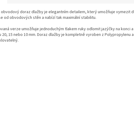
 obvodový doraz dlažby je elegantním detailem, který umožňuje vymezit d
e od obvodových stěn a nabízí tak maximální stabilitu.
ovaná verze umožňuje jednoduchým tlakem ruky odlomit jazýčky na konci a
u 20, 15 nebo 10 mm. Doraz dlažby je kompletně vyroben z Polypropylenu a
klovatelný.