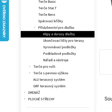
Terče Basic
n
e
Terče Star.T
l
Terče Nero
Spárovací křížky
Příslušenství pro dlažbu
Klipy a dorazy dlažby
Ukončovací lišty pro terasy
Vyrovnávací podložky
Podkladové podložky
Nářadí a nástroje
Terče pro rošt
Terče s pevnou výškou
ALU terasový systém
GRF terasový systém
DRENÁŽ
Sou
PLOCHÉ STŘECHY