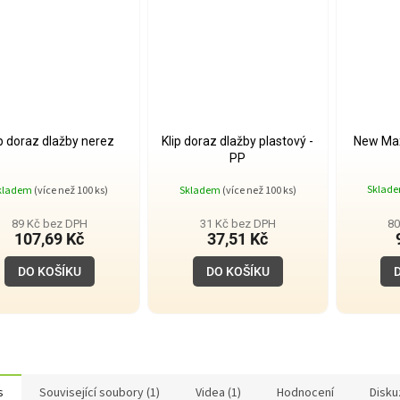
ip doraz dlažby nerez
Klip doraz dlažby plastový -
New Ma
PP
Sklad
kladem
(více než 100 ks)
Skladem
(více než 100 ks)
89 Kč bez DPH
31 Kč bez DPH
80
107,69 Kč
37,51 Kč
DO KOŠÍKU
DO KOŠÍKU
s
Související soubory (1)
Videa (1)
Hodnocení
Disku