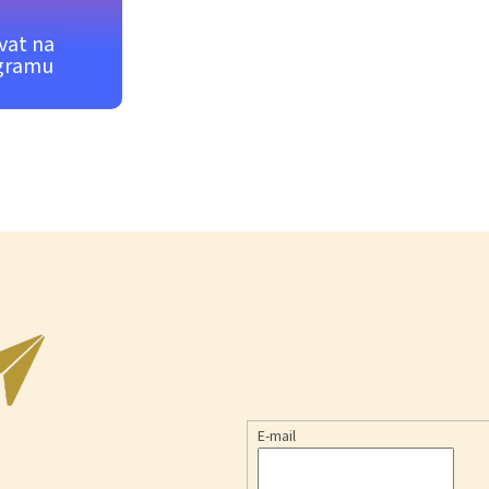
vat na
gramu
E-mail