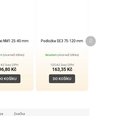
Další
xi NM1 25-40 mm
Podložka SE3 75-120 mm
produkt
Průměrné
Průměrné
em
(více než 100 ks)
Skladem
(více než 100 ks)
hodnocení
hodnocení
produktu
produktu
je
je
 Kč bez DPH
135 Kč bez DPH
3,9
5,0
96,80 Kč
163,35 Kč
z
z
5
5
DO KOŠÍKU
DO KOŠÍKU
hvězdiček.
hvězdiček.
ze
Značka