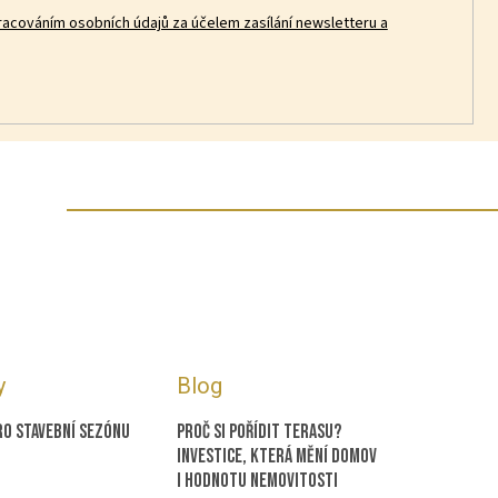
racováním osobních údajů za účelem zasílání newsletteru a
y
Blog
ro stavební sezónu
Proč si pořídit terasu?
Investice, která mění domov
i hodnotu nemovitosti