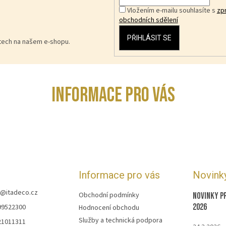
Vložením e-mailu souhlasíte s
zp
obchodních sdělení
PŘIHLÁSIT SE
ktech na našem e-shopu.
INFORMACE PRO VÁS
Informace pro vás
Novink
@
itadeco.cz
Obchodní podmínky
Novinky p
2026
99522300
Hodnocení obchodu
Služby a technická podpora
21011311