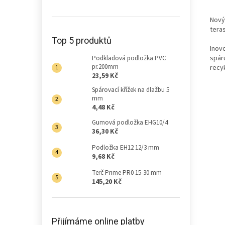
Nový
teras
Top 5 produktů
Inov
spár
Podkladová podložka PVC
pr.200mm
recy
23,59 Kč
Spárovací křížek na dlažbu 5
mm
4,48 Kč
Gumová podložka EHG10/4
36,30 Kč
Podložka EH12 12/3 mm
9,68 Kč
Terč Prime PR0 15-30 mm
145,20 Kč
Přijímáme online platby