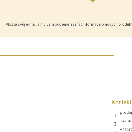
Vložte svůj e-mail a my vám budeme zasílat informace o nových produ
Z
á
p
a
t
í
Kontakt
prodej
+4204
+4207