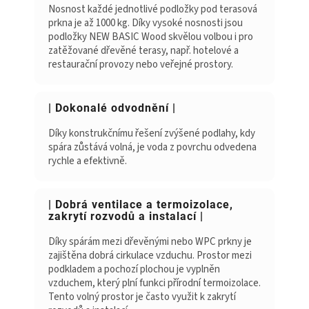
Nosnost každé jednotlivé podložky pod terasová
prkna je až 1000 kg. Díky vysoké nosnosti jsou
podložky NEW BASIC Wood skvělou volbou i pro
zatěžované dřevěné terasy, např. hotelové a
restaurační provozy nebo veřejné prostory.
| Dokonalé odvodnění |
Díky konstrukčnímu řešení zvýšené podlahy, kdy
spára zůstává volná, je voda z povrchu odvedena
rychle a efektivně.
| Dobrá ventilace a termoizolace,
zakrytí rozvodů a instalací |
Díky spárám mezi dřevěnými nebo WPC prkny je
zajištěna dobrá cirkulace vzduchu. Prostor mezi
podkladem a pochozí plochou je vyplněn
vzduchem, který plní funkci přírodní termoizolace.
Tento volný prostor je často využit k zakrytí