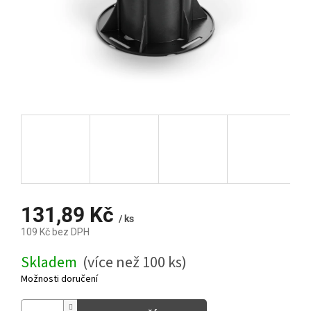
131,89 Kč
/ ks
109 Kč bez DPH
Měrná
Skladem
(více než 100 ks)
cena:
Možnosti doručení