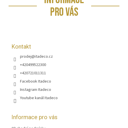
á
p
PRO VÁS
a
t
í
Kontakt
prodej
@
itadeco.cz
+420499522300
+420721011311
Facebook Itadeco
Instagram Itadeco
Youtube kanál Itadeco
Informace pro vás