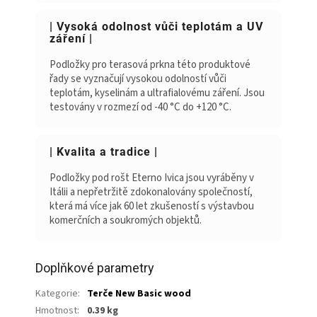
| Vysoká odolnost vůči teplotám a UV
záření |
Podložky pro terasová prkna této produktové
řady se vyznačují vysokou odolností vůči
teplotám, kyselinám a ultrafialovému záření. Jsou
testovány v rozmezí od -40 °C do +120 °C.
| Kvalita a tradice |
Podložky pod rošt Eterno Ivica jsou vyráběny v
Itálii a nepřetržitě zdokonalovány společností,
která má více jak 60 let zkušeností s výstavbou
komerčních a soukromých objektů.
Doplňkové parametry
Kategorie
:
Terče New Basic wood
Hmotnost
:
0.39 kg