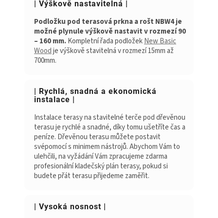
| Výškově nastavitelná |
Podložku pod terasová prkna a rošt NBW4 je
možné plynule výškově nastavit v rozmezí 90
– 160 mm.
Kompletní řada podložek
New Basic
Wood
je výškově stavitelná v rozmezí 15mm až
700mm.
| Rychlá, snadná a ekonomická
instalace |
Instalace terasy na stavitelné terče pod dřevěnou
terasu je rychlé a snadné, díky tomu ušetříte čas a
peníze. Dřevěnou terasu můžete postavit
svépomocí s minimem nástrojů. Abychom Vám to
ulehčili, na vyžádání Vám zpracujeme zdarma
profesionální kladečský plán terasy, pokud si
budete přát terasu přijedeme zaměřit.
| Vysoká nosnost |