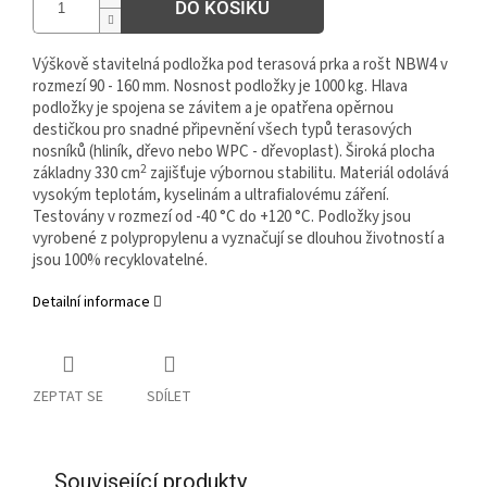
DO KOŠÍKU
Výškově stavitelná podložka pod terasová prka a rošt NBW4 v
rozmezí 90 - 160 mm. Nosnost podložky je 1000 kg. Hlava
podložky je spojena se závitem a je opatřena opěrnou
destičkou pro snadné připevnění všech typů terasových
nosníků (hliník, dřevo nebo WPC - dřevoplast). Široká plocha
2
základny 330 cm
zajišťuje výbornou stabilitu. Materiál odolává
vysokým teplotám, kyselinám a ultrafialovému záření.
Testovány v rozmezí od -40 °C do +120 °C. Podložky jsou
vyrobené z polypropylenu a vyznačují se dlouhou životností a
jsou 100% recyklovatelné.
Detailní informace
ZEPTAT SE
SDÍLET
Související produkty