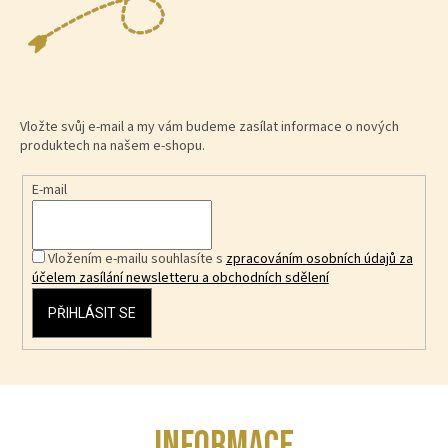
Vložte svůj e-mail a my vám budeme zasílat informace o nových
produktech na našem e-shopu.
E-mail
Vložením e-mailu souhlasíte s
zpracováním osobních údajů za
účelem zasílání newsletteru a obchodních sdělení
PŘIHLÁSIT SE
Z
INFORMACE