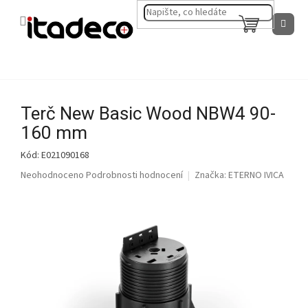
Přejít
na
NÁKUPNÍ
obsah
KOŠÍK
Terč New Basic Wood NBW4 90-
160 mm
Kód:
E021090168
Průměrné
Neohodnoceno
Podrobnosti hodnocení
Značka:
ETERNO IVICA
hodnocení
produktu
je
0,0
z
5
hvězdiček.