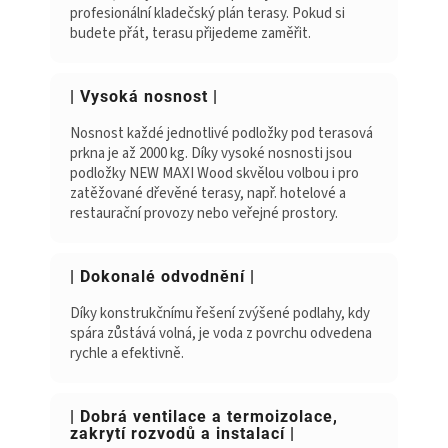
profesionální kladečský plán terasy. Pokud si
budete přát, terasu přijedeme zaměřit.
| Vysoká nosnost |
Nosnost každé jednotlivé podložky pod terasová
prkna je až 2000 kg. Díky vysoké nosnosti jsou
podložky NEW MAXI Wood skvělou volbou i pro
zatěžované dřevěné terasy, např. hotelové a
restaurační provozy nebo veřejné prostory.
| Dokonalé odvodnění |
Díky konstrukčnímu řešení zvýšené podlahy, kdy
spára zůstává volná, je voda z povrchu odvedena
rychle a efektivně.
| Dobrá ventilace a termoizolace,
zakrytí rozvodů a instalací |