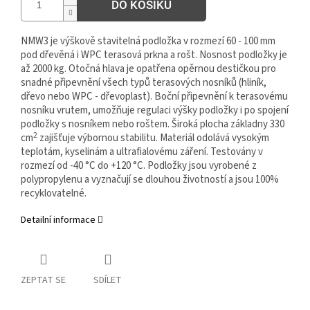
DO KOŠÍKU
NMW3 je výškově stavitelná podložka v rozmezí 60 - 100 mm
pod dřevěná i WPC terasová prkna a rošt. Nosnost podložky je
až 2000 kg. Otočná hlava je opatřena opěrnou destičkou pro
snadné připevnění všech typů terasových nosníků (hliník,
dřevo nebo WPC - dřevoplast). Boční připevnění k terasovému
nosníku vrutem, umožňuje regulaci výšky podložky i po spojení
podložky s nosníkem nebo roštem. Široká plocha základny 330
2
cm
zajišťuje výbornou stabilitu. Materiál odolává vysokým
teplotám, kyselinám a ultrafialovému záření. Testovány v
rozmezí od -40 °C do +120 °C. Podložky jsou vyrobené z
polypropylenu a vyznačují se dlouhou životností a jsou 100%
recyklovatelné.
Detailní informace
ZEPTAT SE
SDÍLET