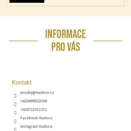
Z
INFORMACE
á
p
PRO VÁS
a
t
í
Kontakt
prodej
@
itadeco.cz
+420499522300
+420721011311
Facebook Itadeco
Instagram Itadeco