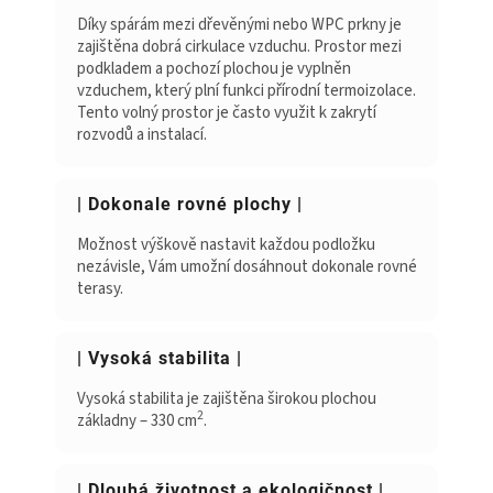
Díky spárám mezi dřevěnými nebo WPC prkny je
zajištěna dobrá cirkulace vzduchu. Prostor mezi
podkladem a pochozí plochou je vyplněn
vzduchem, který plní funkci přírodní termoizolace.
Tento volný prostor je často využit k zakrytí
rozvodů a instalací.
| Dokonale rovné plochy |
Možnost výškově nastavit každou podložku
nezávisle, Vám umožní dosáhnout dokonale rovné
terasy.
| Vysoká stabilita |
Vysoká stabilita je zajištěna širokou plochou
2
základny – 330 cm
.
| Dlouhá životnost a ekologičnost |