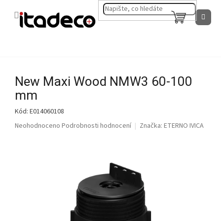
Přejít
na
NÁKUPNÍ
obsah
KOŠÍK
New Maxi Wood NMW3 60-100
mm
Kód:
E014060108
Průměrné
Neohodnoceno
Podrobnosti hodnocení
Značka:
ETERNO IVICA
hodnocení
produktu
je
0,0
z
5
hvězdiček.