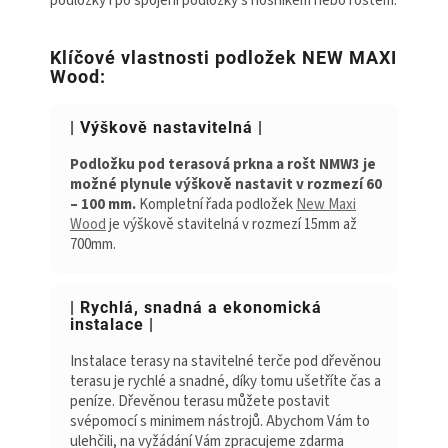
podložky i po spojení podložky s nosníkem nebo roštem.
Klíčové vlastnosti podložek NEW MAXI
Wood:
| Výškově nastavitelná |
Podložku pod terasová prkna a rošt NMW3 je
možné plynule výškově nastavit v rozmezí 60
– 100 mm.
Kompletní řada podložek
New Maxi
Wood
je výškově stavitelná v rozmezí 15mm až
700mm.
| Rychlá, snadná a ekonomická
instalace |
Instalace terasy na stavitelné terče pod dřevěnou
terasu je rychlé a snadné, díky tomu ušetříte čas a
peníze. Dřevěnou terasu můžete postavit
svépomocí s minimem nástrojů. Abychom Vám to
ulehčili, na vyžádání Vám zpracujeme zdarma