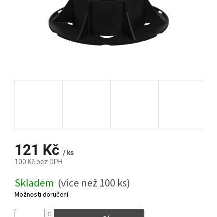
121 Kč
/ ks
100 Kč bez DPH
Měrná
Skladem
(více než 100 ks)
cena:
Možnosti doručení