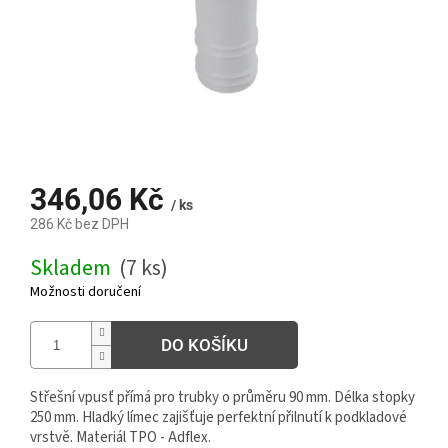
346,06 Kč
/ ks
286 Kč bez DPH
Měrná
Skladem
(7 ks)
cena:
Možnosti doručení
DO KOŠÍKU
Střešní vpusť přímá pro trubky o průměru 90 mm. Délka stopky
250 mm. Hladký límec zajišťuje perfektní přilnutí k podkladové
vrstvě. Materiál TPO - Adflex.