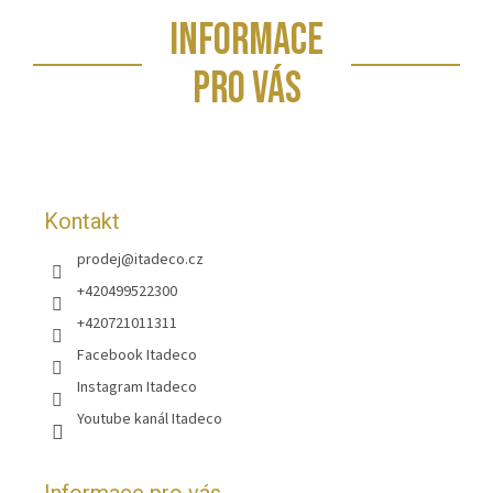
Z
INFORMACE
á
p
PRO VÁS
a
t
í
Kontakt
prodej
@
itadeco.cz
+420499522300
+420721011311
Facebook Itadeco
Instagram Itadeco
Youtube kanál Itadeco