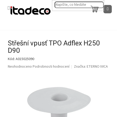
Přejít
na
NÁKUPNÍ
obsah
KOŠÍK
Střešní vpusť TPO Adflex H250
D90
Kód:
A015025090
Průměrné
Neohodnoceno
Podrobnosti hodnocení
Značka:
ETERNO IVICA
hodnocení
produktu
je
0,0
z
5
hvězdiček.