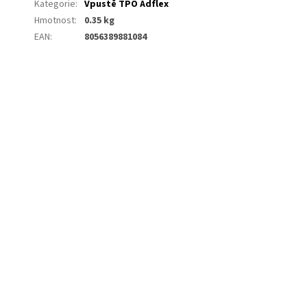
Kategorie
:
Vpustě TPO Adflex
Hmotnost
:
0.35 kg
EAN
:
8056389881084