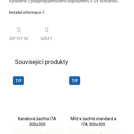
Vyrobeno z polypropylenového kopolymeru s UV ochranou.
Detailní informace
ZEPTAT SE
SDÍLET
Související produkty
TIP
TIP
Kanálová šachta ITA
Mříž k šachtě standard a
300x300
ITA 300x300