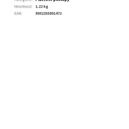
Hmotnost
:
1.22 kg
EAN
:
8002255801472