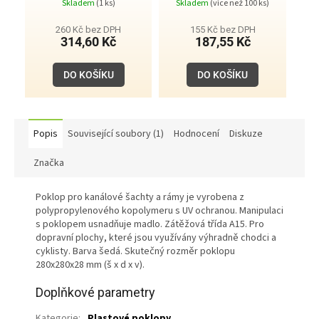
Skladem
(1 ks)
Skladem
(více než 100 ks)
260 Kč bez DPH
155 Kč bez DPH
314,60 Kč
187,55 Kč
DO KOŠÍKU
DO KOŠÍKU
Popis
Související soubory (1)
Hodnocení
Diskuze
Značka
Poklop pro kanálové šachty a rámy je vyrobena z
polypropylenového kopolymeru s UV ochranou. Manipulaci
s poklopem usnadňuje madlo. Zátěžová třída A15. Pro
dopravní plochy, které jsou využívány výhradně chodci a
cyklisty. Barva šedá. Skutečný rozměr poklopu
280x280x28 mm (š x d x v).
Doplňkové parametry
Kategorie
:
Plastové poklopy