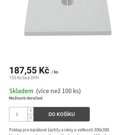
187,55 Kč
/ ks
155 Kč bez DPH
Měrná
Skladem
(více než 100 ks)
cena:
Možnosti doručení
DO KOŠÍKU
Poklop pro kanálové šachty a rámy o velikosti 300x300.