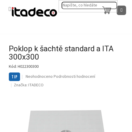
Přejít
na
NÁKUPNÍ
obsah
KOŠÍK
Poklop k šachtě standard a ITA
300x300
Kód:
H022300300
Průměrné
Neohodnoceno
Podrobnosti hodnocení
TIP
hodnocení
Značka:
ITADECO
produktu
je
0,0
z
5
hvězdiček.