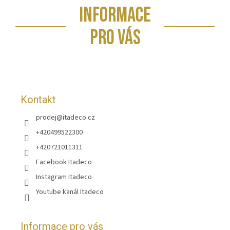
Z
INFORMACE
á
p
PRO VÁS
a
t
í
Kontakt
prodej
@
itadeco.cz
+420499522300
+420721011311
Facebook Itadeco
Instagram Itadeco
Youtube kanál Itadeco
Informace pro vás