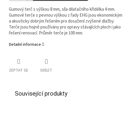
Gumový terč s výškou 8 mm, síla dilatačního křidélka 4 mm.
Gumové terče s pevnou výškou z řady EHG jsou ekonomickým
a akusticky dobrým řešením pro dosažení zvýšené dlažby.
Terče jsou hojně používány pro opravy stávajících ploch i jako
řešení renovací. Průměr terče je 100 mm.
Detailní informace
ZEPTAT SE
SDÍLET
Související produkty