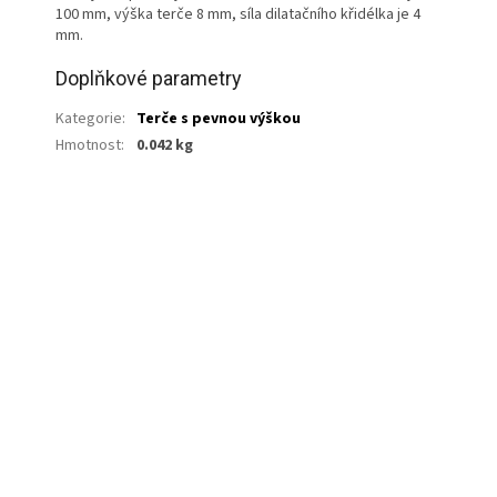
100 mm, výška terče 8 mm, síla dilatačního křidélka je 4
mm.
Doplňkové parametry
Kategorie
:
Terče s pevnou výškou
Hmotnost
:
0.042 kg