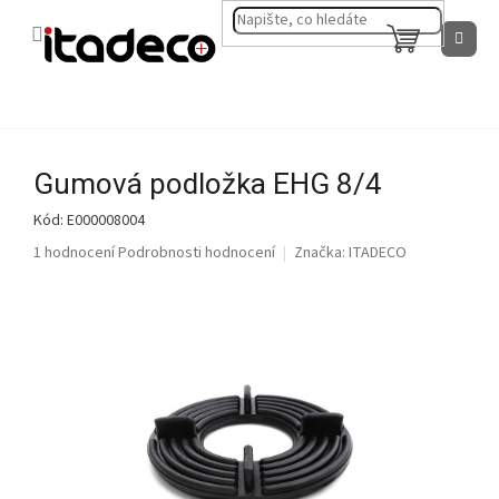
Přejít
na
NÁKUPNÍ
obsah
KOŠÍK
Gumová podložka EHG 8/4
Kód:
E000008004
Průměrné
1 hodnocení
Podrobnosti hodnocení
Značka:
ITADECO
hodnocení
produktu
je
5,0
z
5
hvězdiček.