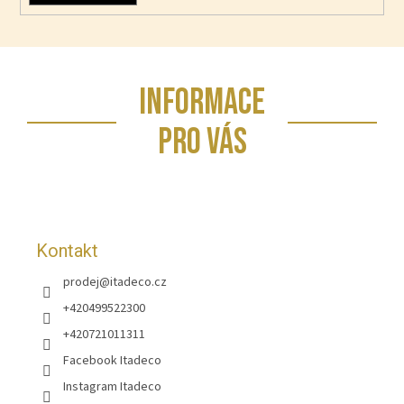
Z
INFORMACE
á
p
PRO VÁS
a
t
í
Kontakt
prodej
@
itadeco.cz
+420499522300
+420721011311
Facebook Itadeco
Instagram Itadeco