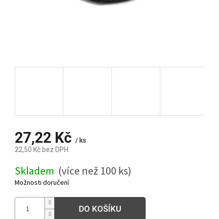
27,22 Kč
/ ks
22,50 Kč bez DPH
Měrná
Skladem
(více než 100 ks)
cena:
Možnosti doručení
DO KOŠÍKU