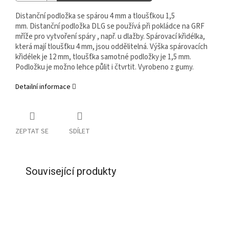
Distanční podložka se spárou 4 mm a tloušťkou 1,5
mm. Distanční podložka DLG se používá při pokládce na GRF
mříže pro vytvoření spáry , např. u dlažby. Spárovací křidélka,
která mají tloušťku 4 mm, jsou oddělitelná. Výška spárovacích
křidélek je 12 mm, tloušťka samotné podložky je 1,5 mm.
Podložku je možno lehce půlit i čtvrtit. Vyrobeno z gumy.
Detailní informace
ZEPTAT SE
SDÍLET
Související produkty