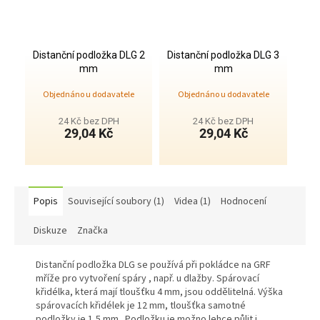
Distanční podložka DLG 2
Distanční podložka DLG 3
mm
mm
Objednáno u dodavatele
Objednáno u dodavatele
24 Kč bez DPH
24 Kč bez DPH
29,04 Kč
29,04 Kč
Popis
Související soubory (1)
Videa (1)
Hodnocení
Diskuze
Značka
Distanční podložka DLG se používá při pokládce na GRF
mříže pro vytvoření spáry , např. u dlažby. Spárovací
křidélka, která mají tloušťku 4 mm, jsou oddělitelná. Výška
spárovacích křidélek je 12 mm, tloušťka samotné
podložky je 1,5 mm. Podložku je možno lehce půlit i