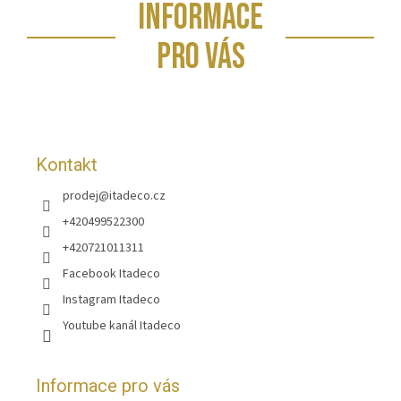
Z
INFORMACE
á
p
PRO VÁS
a
t
í
Kontakt
prodej
@
itadeco.cz
+420499522300
+420721011311
Facebook Itadeco
Instagram Itadeco
Youtube kanál Itadeco
Informace pro vás