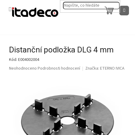
Přejít
na
NÁKUPNÍ
obsah
KOŠÍK
Distanční podložka DLG 4 mm
Kód:
E004002004
Průměrné
Neohodnoceno
Podrobnosti hodnocení
Značka:
ETERNO IVICA
hodnocení
produktu
je
0,0
z
5
hvězdiček.