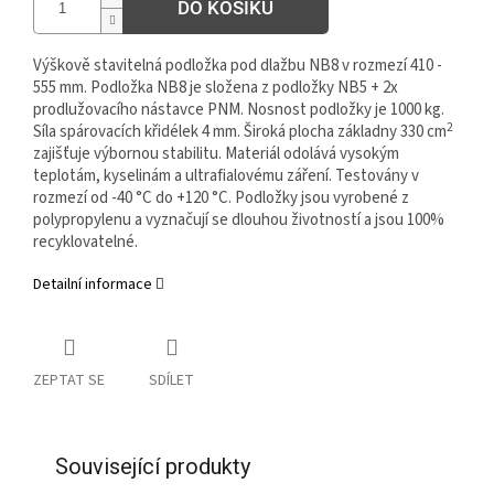
DO KOŠÍKU
Výškově stavitelná podložka pod dlažbu NB8 v rozmezí 410 -
555 mm. Podložka NB8 je složena z podložky NB5 + 2x
prodlužovacího nástavce PNM. Nosnost podložky je 1000 kg.
2
Síla spárovacích křidélek 4 mm. Široká plocha základny 330 cm
zajišťuje výbornou stabilitu. Materiál odolává vysokým
teplotám, kyselinám a ultrafialovému záření. Testovány v
rozmezí od -40 °C do +120 °C. Podložky jsou vyrobené z
polypropylenu a vyznačují se dlouhou životností a jsou 100%
recyklovatelné.
Detailní informace
ZEPTAT SE
SDÍLET
Související produkty