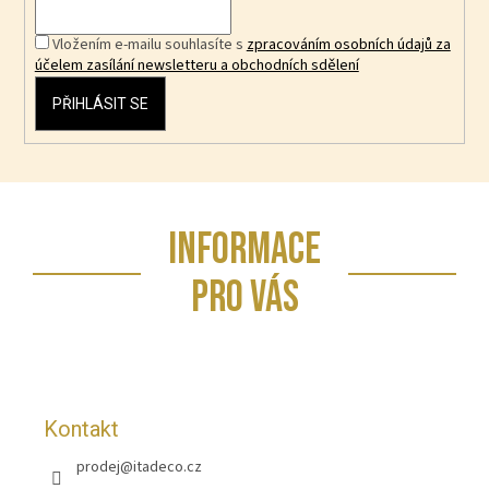
Vložením e-mailu souhlasíte s
zpracováním osobních údajů za
účelem zasílání newsletteru a obchodních sdělení
PŘIHLÁSIT SE
Z
INFORMACE
á
p
PRO VÁS
a
t
í
Kontakt
prodej
@
itadeco.cz