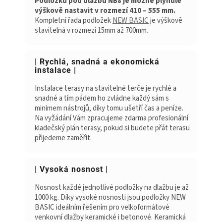
Podložku pod dlažbu NB8 je možné plynule
výškově nastavit v rozmezí 410 – 555 mm.
Kompletní řada podložek
NEW BASIC
je výškově
stavitelná v rozmezí 15mm až 700mm.
| Rychlá, snadná a ekonomická
instalace |
Instalace terasy na stavitelné terče je rychlé a
snadné a tím pádem ho zvládne každý sám s
minimem nástrojů, díky tomu ušetří čas a peníze.
Na vyžádání Vám zpracujeme zdarma profesionální
kladečský plán terasy, pokud si budete přát terasu
přijedeme zaměřit.
| Vysoká nosnost |
Nosnost každé jednotlivé podložky na dlažbu je až
1000 kg. Díky vysoké nosnosti jsou podložky NEW
BASIC ideálním řešením pro velkoformátové
venkovní dlažby keramické i betonové. Keramická