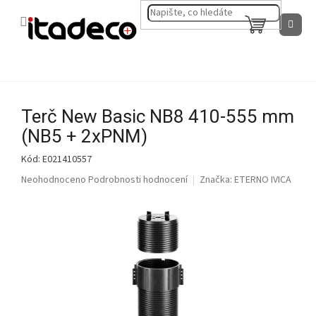
Přejít
na
NÁKUPNÍ
obsah
KOŠÍK
Terč New Basic NB8 410-555 mm
(NB5 + 2xPNM)
Kód:
E021410557
Průměrné
Neohodnoceno
Podrobnosti hodnocení
Značka:
ETERNO IVICA
hodnocení
produktu
je
0,0
z
5
hvězdiček.