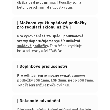
dlažba ideálně od minimální tloušťky 2cm a
betonové od minimální tloušťky 3cm.
| Možnost využít spádové podložky
pro regulaci sklonu až 2% |
Pro vyrovnání až 2% spádu podkladové
vrstvy doporučujeme využít unikátní
spádové podložky
.
Toto řešení zrychluje
instalaci terasy a šetří Váš čas.
| Doplňkové příslušenství |
Pro odhlučnění je možné využít
gumové
podložky LGH 1mm
,
LGH 2mm
, nebo
LGH 3mm
.
Toto řešení snižuje kročejový hluk.
| Dokonalé odvodnění |
Díky konstrukčnímu řešení zvýšené podlahy, kdy