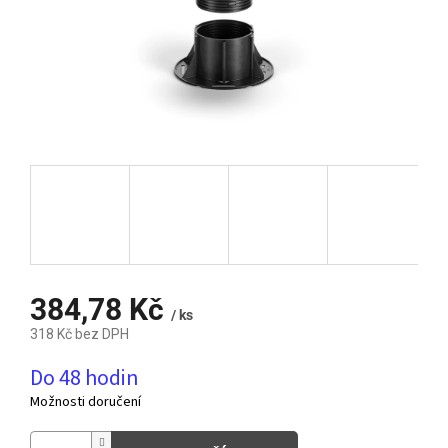
384,78 Kč
/ ks
318 Kč bez DPH
Měrná
Do 48 hodin
cena:
Možnosti doručení