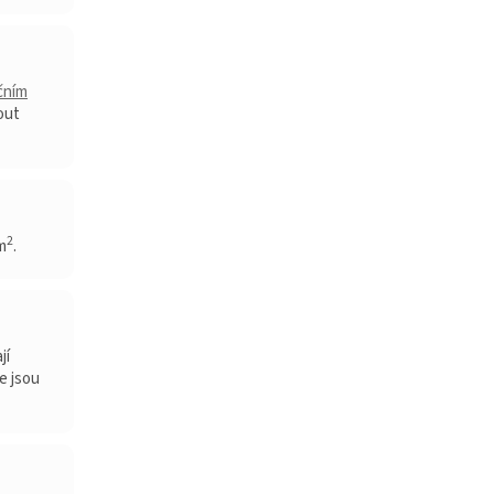
čním
out
2
m
.
jí
e jsou