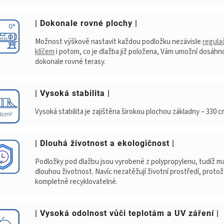
| Dokonale rovné plochy |
Možnost výškově nastavit každou podložku nezávisle
regula
klíčem
i potom, co je dlažba již položena, Vám umožní dosáhn
dokonale rovné terasy.
| Vysoká stabilita |
Vysoká stabilita je zajištěna širokou plochou základny – 330 c
| Dlouhá životnost a ekologičnost |
Podložky pod dlažbu jsou vyrobené z polypropylenu, tudíž ma
dlouhou životnost. Navíc nezatěžují životní prostředí, protož
kompletně recyklovatelné.
| Vysoká odolnost vůči teplotám a UV záření |