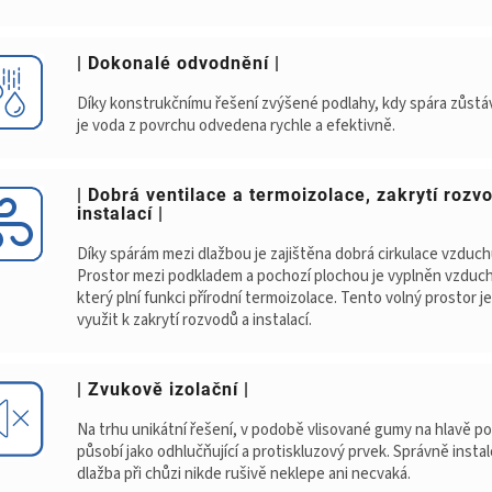
| Dokonalé odvodnění |
Díky konstrukčnímu řešení zvýšené podlahy, kdy spára zůstáv
je voda z povrchu odvedena rychle a efektivně.
| Dobrá ventilace a termoizolace, zakrytí rozv
instalací |
Díky spárám mezi dlažbou je zajištěna dobrá cirkulace vzduch
Prostor mezi podkladem a pochozí plochou je vyplněn vzduc
který plní funkci přírodní termoizolace. Tento volný prostor j
využit k zakrytí rozvodů a instalací.
| Zvukově izolační |
Na trhu unikátní řešení, v podobě vlisované gumy na hlavě po
působí jako odhlučňující a protiskluzový prvek. Správně insta
dlažba při chůzi nikde rušivě neklepe ani necvaká.