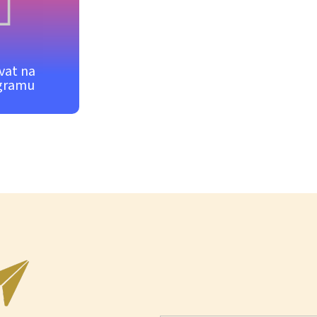
vat na
gramu