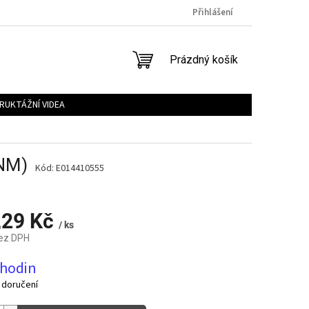
Přihlášení
NÁKUPNÍ
Prázdný košík
KOŠÍK
RUKTÁŽNÍ VIDEA
NM)
Kód:
E014410555
,29 Kč
/ ks
bez DPH
 hodin
 doručení