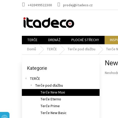
Přejít
+420499522300
prodej@itadeco.cz
na
obsah
TERČE
DRENÁŽ
PLOCHÉ STŘECHY
INSP
Domů
TERČE
Terče pod dlažbu
Terče 
P
New
o
Přeskočit
kategorie
Kategorie
s
Průměr
Neohod
t
hodnoce
TERČE
r
produkt
Terče pod dlažbu
a
je
n
Terče New Maxi
0,0
n
z
Terče Eterno
5
í
Terče Prime
hvězdič
p
Terče New Basic
a