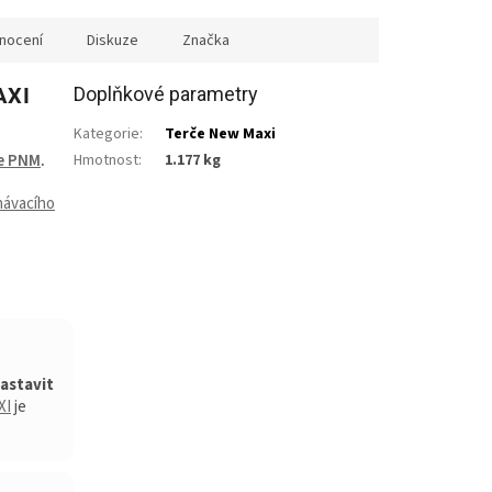
nocení
Diskuze
Značka
AXI
Doplňkové parametry
Kategorie
:
Terče New Maxi
e PNM
.
Hmotnost
:
1.177 kg
návacího
astavit
XI
je