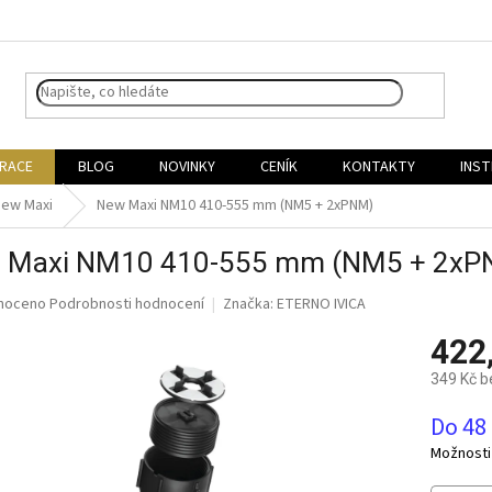
IRACE
BLOG
NOVINKY
CENÍK
KONTAKTY
INST
New Maxi
New Maxi NM10 410-555 mm (NM5 + 2xPNM)
 Maxi NM10 410-555 mm (NM5 + 2xP
né
noceno
Podrobnosti hodnocení
Značka:
ETERNO IVICA
ní
422
u
349 Kč 
Měrná
Do 48
cena:
ek.
Možnosti