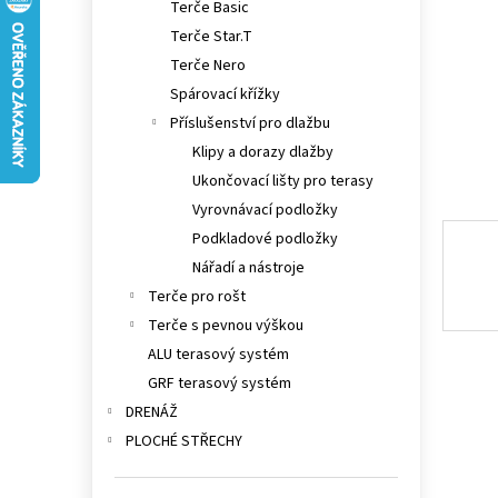
Terče Basic
n
e
Terče Star.T
l
Terče Nero
Spárovací křížky
Příslušenství pro dlažbu
Klipy a dorazy dlažby
Ukončovací lišty pro terasy
Vyrovnávací podložky
Podkladové podložky
Nářadí a nástroje
Terče pro rošt
Terče s pevnou výškou
ALU terasový systém
GRF terasový systém
DRENÁŽ
PLOCHÉ STŘECHY