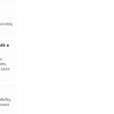
á volná,
odů a
u.
hem,
e často
dložky,
lovaná