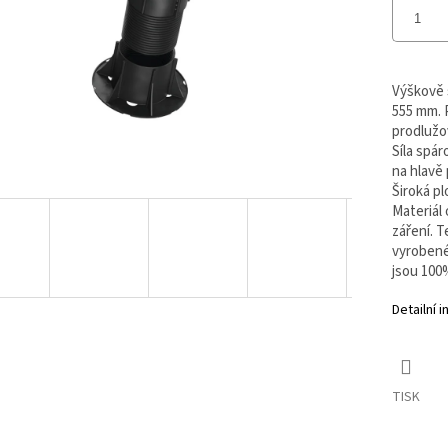
Výškově 
555 mm. 
prodlužo
Síla spár
na hlavě 
Široká p
Materiál
záření. T
vyrobené
jsou 100
Detailní 
TISK