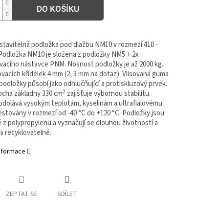
DO KOŠÍKU
stavitelná podložka pod dlažbu NM10 v rozmezí 410 -
Podložka NM10 je složena z podložky NM5 + 2x
vacího nástavce PNM. Nosnost podložky je až 2000 kg.
ovacích křidélek 4 mm (2, 3 mm na dotaz). Vlisovaná guma
podložky působí jako odhlučňující a protiskluzový prvek.
2
locha základny 330 cm
zajišťuje výbornou stabilitu.
 odolává vysokým teplotám, kyselinám a ultrafialovému
estovány v rozmezí od -40 °C do +120 °C. Podložky jsou
 z polypropylenu a vyznačují se dlouhou životností a
% recyklovatelné.
informace
ZEPTAT SE
SDÍLET