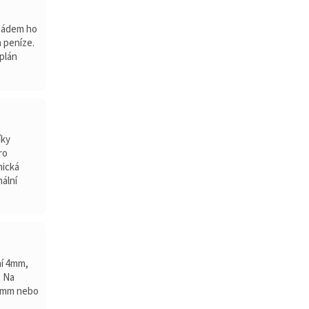
 pádem ho
 peníze.
plán
íky
ro
mická
ální
ní 4mm,
. Na
 9mm nebo