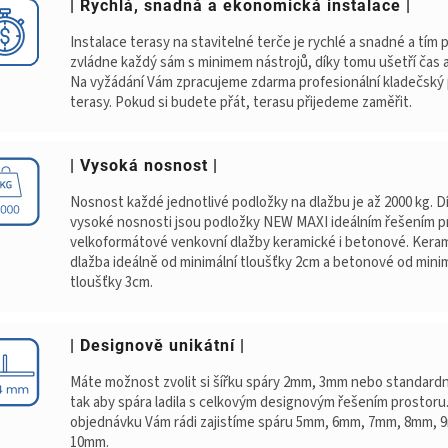
| Rychlá, snadná a ekonomická instalace |
Instalace terasy na stavitelné terče je rychlé a snadné a tím
zvládne každý sám s minimem nástrojů, díky tomu ušetří čas a
Na vyžádání Vám zpracujeme zdarma profesionální kladečský 
terasy. Pokud si budete přát, terasu přijedeme zaměřit.
| Vysoká nosnost |
Nosnost každé jednotlivé podložky na dlažbu je až 2000 kg. D
vysoké nosnosti jsou podložky NEW MAXI ideálním řešením p
velkoformátové venkovní dlažby keramické i betonové. Kera
dlažba ideálně od minimální tloušťky 2cm a betonové od minim
tloušťky 3cm.
| Designově unikátní |
Máte možnost zvolit si šířku spáry 2mm, 3mm nebo standard
tak aby spára ladila s celkovým designovým řešením prostoru
objednávku Vám rádi zajistíme spáru 5mm, 6mm, 7mm, 8mm,
10mm.