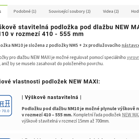
s
Podobné (1)
Související soubory (2)
Videa (2)
Hod
škově stavitelná podložka pod dlažbu NEW M
10 v rozmezí 410 - 555 mm
ožka NM10 je složena z podložky NM5 + 2x prodlužovacího
nástavc
ožky pro dlažbu NEW MAXI je možné regulovat pomocí speciálního
vyrov
, aniž by se muselo zasahovat do položeného povrchu.
čové vlastnosti podložek NEW MAXI:
| Výškově nastavitelná |
Podložku pod dlažbu NM10 je možné plynule výškově n
v rozmezí 410 – 555 mm.
Kompletní řada podložek
NEW MA
výškově stavitelná v rozmezí 15mm až 700mm.