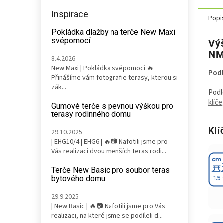
Inspirace
Popi
Pokládka dlažby na terče New Maxi
svépomocí
Vý
NM
8.4.2026
New Maxi | Pokládka svépomocí 🔥
Podl
Přinášíme vám fotografie terasy, kterou si
zák...
Podl
klíče
Gumové terče s pevnou výškou pro
terasy rodinného domu
Klí
29.10.2025
| EHG10/4 | EHG6 | 🔥📷 Nafotili jsme pro
Vás realizaci dvou menších teras rodi...
Terče New Basic pro soubor teras
bytového domu
29.9.2025
| New Basic | 🔥📷 Nafotili jsme pro Vás
realizaci, na které jsme se podíleli d...