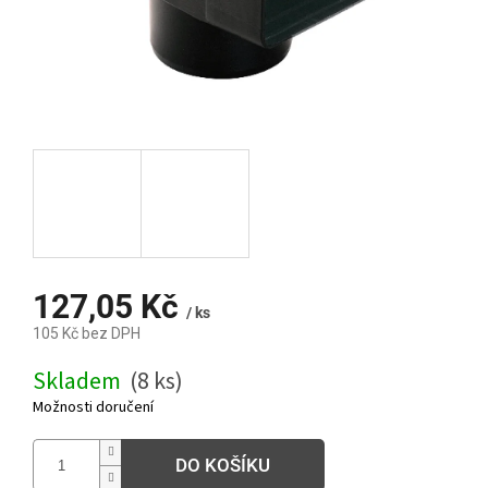
127,05 Kč
/ ks
105 Kč bez DPH
Měrná
Skladem
(8 ks)
cena:
Možnosti doručení
DO KOŠÍKU