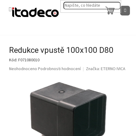
Přejít
na
NÁKUPNÍ
obsah
KOŠÍK
Redukce vpustě 100x100 D80
Kód:
F071080010
Průměrné
Neohodnoceno
Podrobnosti hodnocení
Značka:
ETERNO IVICA
hodnocení
produktu
je
0,0
z
5
hvězdiček.