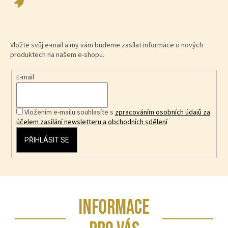
Vložte svůj e-mail a my vám budeme zasílat informace o nových
produktech na našem e-shopu.
E-mail
Vložením e-mailu souhlasíte s
zpracováním osobních údajů za
účelem zasílání newsletteru a obchodních sdělení
PŘIHLÁSIT SE
Z
INFORMACE
á
p