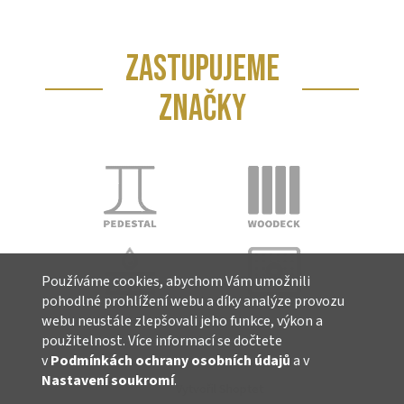
ZASTUPUJEME
ZNAČKY
Používáme cookies, abychom Vám umožnili
pohodlné prohlížení webu a díky analýze provozu
webu neustále zlepšovali jeho funkce, výkon a
použitelnost. Více informací se dočtete
v
Podmínkách ochrany osobních údajů
a v
Nastavení soukromí
.
Vytvořil Shoptet