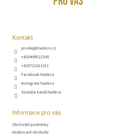
PRO VÁS
a
t
í
Kontakt
prodej
@
itadeco.cz
+420499522300
+420721011311
Facebook Itadeco
Instagram Itadeco
Youtube kanál Itadeco
Informace pro vás
Obchodní podmínky
Hodnocení obchodu