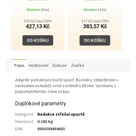
Skladem
(6 ks)
Skladem
(1 ks)
353 Kč bez DPH
317 Kč bez DPH
427,13 Kč
383,57 Kč
DO KOŠÍKU
DO KOŠÍKU
Popis
Hodnocení
Diskuze
Značka
Adaptér potrubí pro boční vpusť. Rozměry 100x100 mm s
navázáním na kulatý svod o průměru 80 mm. Vyrobeno z
polyvinylchloridu. Cena za kus.
Doplňkové parametry
Kategorie
:
Redukce střešní vpustě
Hmotnost
:
0.186 kg
EAN
:
8056389884603