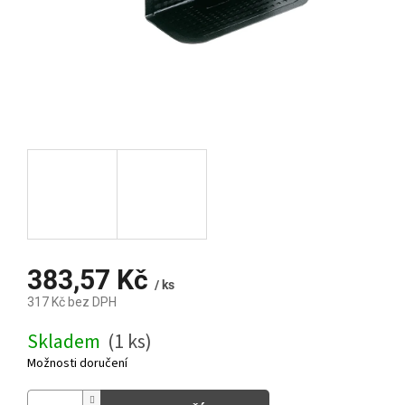
383,57 Kč
/ ks
317 Kč bez DPH
Měrná
Skladem
(1 ks)
cena:
Možnosti doručení