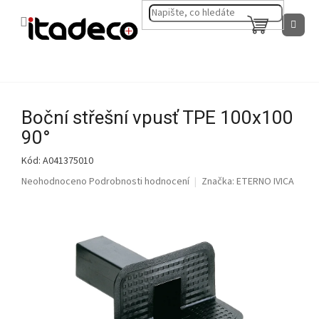
Přejít
na
NÁKUPNÍ
obsah
KOŠÍK
Boční střešní vpusť TPE 100x100
90°
Kód:
A041375010
Průměrné
Neohodnoceno
Podrobnosti hodnocení
Značka:
ETERNO IVICA
hodnocení
produktu
je
0,0
z
5
hvězdiček.