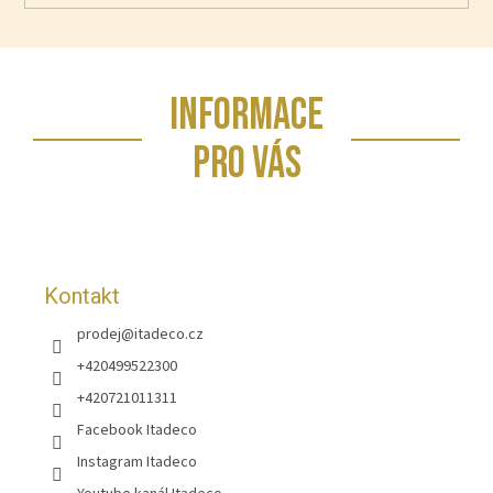
Z
INFORMACE
á
p
PRO VÁS
a
t
í
Kontakt
prodej
@
itadeco.cz
+420499522300
+420721011311
Facebook Itadeco
Instagram Itadeco