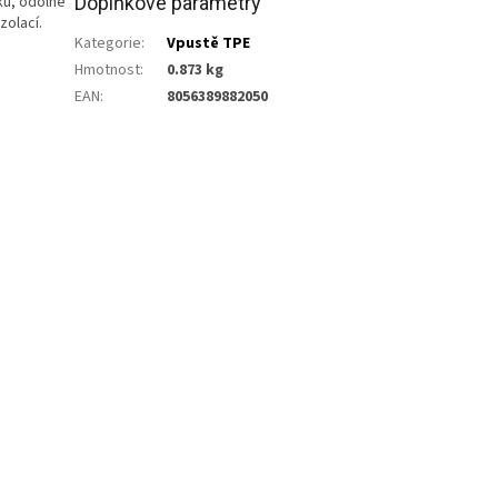
ku, odolné
Doplňkové parametry
zolací.
Kategorie
:
Vpustě TPE
Hmotnost
:
0.873 kg
EAN
:
8056389882050