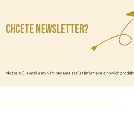
CHCETE NEWSLETTER?
Vložte svůj e-mail a my vám budeme zasílat informace o nových produ
Z
á
p
a
t