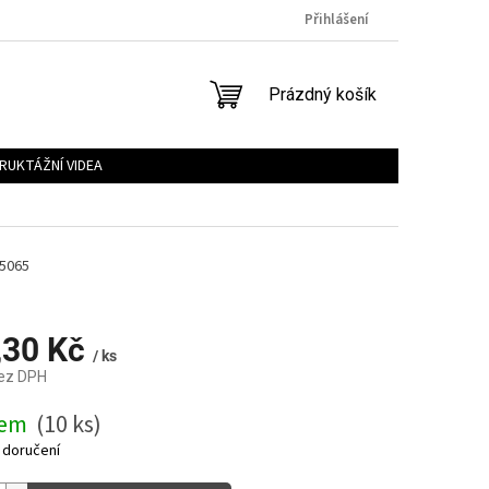
Přihlášení
NÁKUPNÍ
Prázdný košík
KOŠÍK
RUKTÁŽNÍ VIDEA
5065
,30 Kč
/ ks
bez DPH
dem
(10 ks)
 doručení