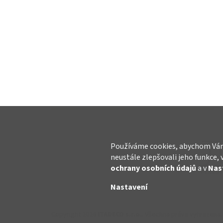
Používáme cookies, abychom Vám
neustále zlepšovali jeho funkce, 
ochrany osobních údajů
a v
Nas
Nastavení
Copyright 2026
ITADECO s.r.o.
. Všechna práva vyhrazena