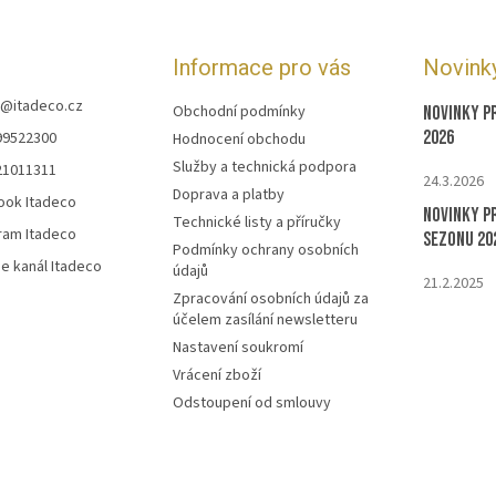
Informace pro vás
Novink
@
itadeco.cz
Obchodní podmínky
Novinky p
2026
99522300
Hodnocení obchodu
Služby a technická podpora
21011311
24.3.2026
Doprava a platby
ook Itadeco
Novinky p
Technické listy a příručky
ram Itadeco
sezonu 20
Podmínky ochrany osobních
e kanál Itadeco
údajů
21.2.2025
Zpracování osobních údajů za
účelem zasílání newsletteru
Nastavení soukromí
Vrácení zboží
Odstoupení od smlouvy