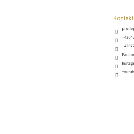
í
Kontakt
prodej
+4204
+4207
Faceb
Instag
Youtub