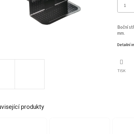
Boční st
mm.
Detailní 
TISK
visející produkty