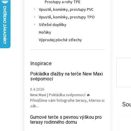
Prostupy a rohy TPE
n
e
Vpustě, komínky, prostupy PVC
l
Vpustě, komínky, prostupy TPO
Střešní doplňky
Hořáky
Výprodej ploché střechy
Inspirace
Pokládka dlažby na terče New Maxi
svépomocí
8.4.2026
New Maxi | Pokládka svépomocí 🔥
Přinášíme vám fotografie terasy, kterou si
Sou
zák...
Gumové terče s pevnou výškou pro
terasy rodinného domu