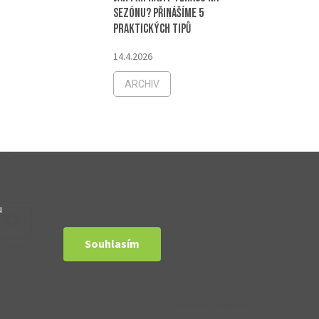
sezónu? Přinášíme 5
praktických tipů
14.4.2026
ARCHIV
u
Souhlasím
Vytvořil Shoptet