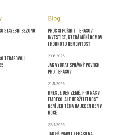
y
Blog
ro stavební sezónu
Proč si pořídit terasu?
Investice, která mění domov
i hodnotu nemovitosti
23.6.2026
ro terasovou
25
Jak vybrat správný povrch
pro terasu?
21.5.2026
Dnes je Den Země. Pro nás v
ITADECO, ale udržitelnost
není jen téma na jeden den v
roce
22.4.2026
Jak připravit terasu na