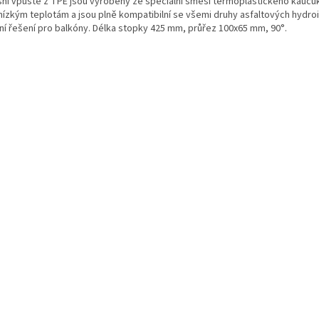
šní vpustě z TPE jsou vyrobeny ze speciální směsi termoplastického kauču
nízkým teplotám a jsou plně kompatibilní se všemi druhy asfaltových hydroi
lní řešení pro balkóny. Délka stopky 425 mm, průřez 100x65 mm, 90°.