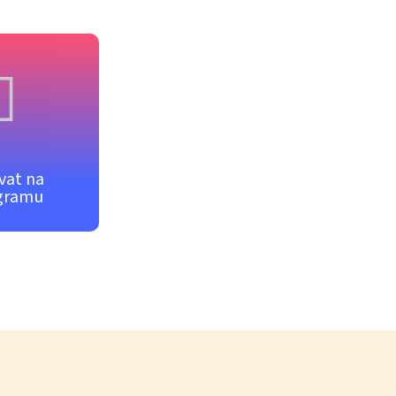
vat na
gramu