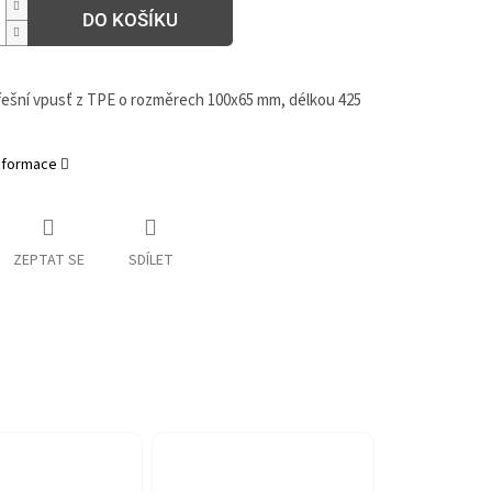
DO KOŠÍKU
řešní vpusť z TPE o rozměrech 100x65 mm, délkou 425
informace
ZEPTAT SE
SDÍLET