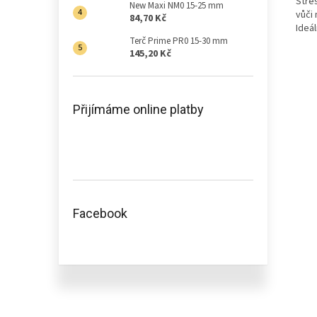
Stře
New Maxi NM0 15-25 mm
vůči 
84,70 Kč
Ideá
Terč Prime PR0 15-30 mm
145,20 Kč
Přijímáme online platby
Facebook