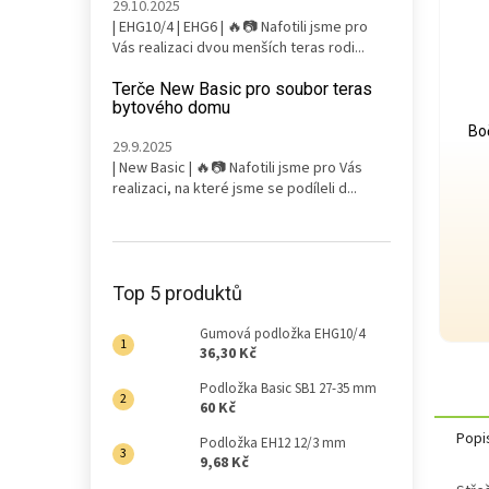
29.10.2025
| EHG10/4 | EHG6 | 🔥📷 Nafotili jsme pro
Vás realizaci dvou menších teras rodi...
Terče New Basic pro soubor teras
bytového domu
Bo
29.9.2025
| New Basic | 🔥📷 Nafotili jsme pro Vás
realizaci, na které jsme se podíleli d...
Top 5 produktů
Gumová podložka EHG10/4
36,30 Kč
Podložka Basic SB1 27-35 mm
60 Kč
Popi
Podložka EH12 12/3 mm
9,68 Kč