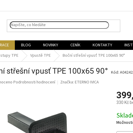
IRACE
BLOG
NOVINKY
CENÍK
KONTAKTY
INST
ostupy TPE
Vpustě TPE
Boční střešní vpusť TPE 100x65 90°
í střešní vpusť TPE 100x65 90°
Kód:
A04242
né
noceno
Podrobnosti hodnocení
Značka:
ETERNO IVICA
ní
399
u
330 Kč 
Měrná
Skla
cena:
ek.
Možnosti