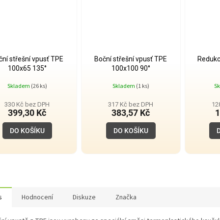
ční střešní vpusť TPE
Boční střešní vpusť TPE
Redukc
100x65 135°
100x100 90°
Skladem
(26 ks)
Skladem
(1 ks)
S
330 Kč bez DPH
317 Kč bez DPH
12
399,30 Kč
383,57 Kč
1
DO KOŠÍKU
DO KOŠÍKU
s
Hodnocení
Diskuze
Značka