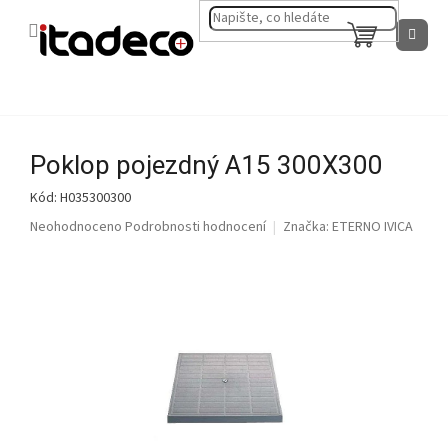
Přejít
na
NÁKUPNÍ
obsah
KOŠÍK
Poklop pojezdný A15 300X300
Kód:
H035300300
Průměrné
Neohodnoceno
Podrobnosti hodnocení
Značka:
ETERNO IVICA
hodnocení
produktu
je
0,0
z
5
hvězdiček.