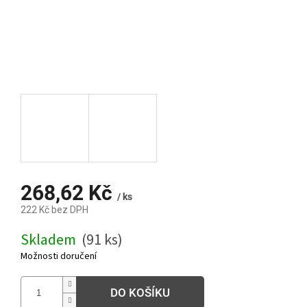
268,62 Kč
/ ks
222 Kč bez DPH
Měrná
Skladem
(91 ks)
cena:
Možnosti doručení
DO KOŠÍKU