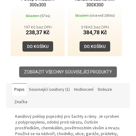
300x300
300X300
Průměrné
Skladem
(více než 100 ks)
Skladem
(57 ks)
hodnocení
produktu
je
197 Kč bez DPH
318 Kč bez DPH
5,0
238,37 Kč
384,78 Kč
z
5
hvězdiček.
DO KOŠÍKU
DO KOŠÍKU
ZOBRAZIT VŠECHNY SOUVISEJÍCÍ PRODUKTY
Popis
Související soubory (1)
Hodnocení
Diskuze
Značka
Kanálový poklop pojezdný pro šachty a rámy. Je vyroben
z polypropylenu, odolný proti nárazu, čistícím
prostředkům, chemikáliím, povětrnostním vlivům a mrazu.
Používá se na nádvoří, chodníky, ulice, garáže, prádelny,