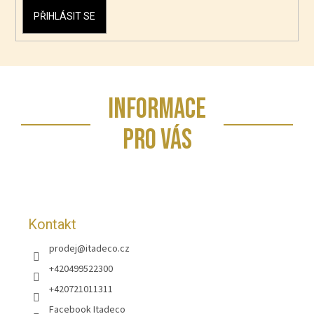
PŘIHLÁSIT SE
Z
INFORMACE
á
p
PRO VÁS
a
t
í
Kontakt
prodej
@
itadeco.cz
+420499522300
+420721011311
Facebook Itadeco