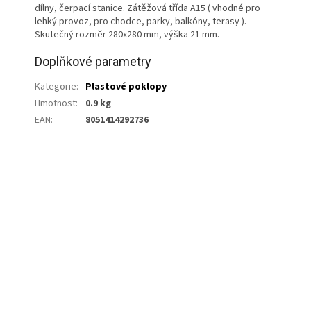
dílny, čerpací stanice. Zátěžová třída A15 ( vhodné pro
lehký provoz, pro chodce, parky, balkóny, terasy ).
Skutečný rozměr 280x280 mm, výška 21 mm.
Doplňkové parametry
Kategorie
:
Plastové poklopy
Hmotnost
:
0.9 kg
EAN
:
8051414292736