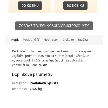
DO KOŠÍKU
DO KOŠÍKU
ZOBRAZIT VŠECHNY SOUVISEJÍCÍ PRODUKTY
Popis
Podobné (8)
Hodnocení
Diskuze
Značka
Redukce podlahové vpusti je vyrobena z polypropylenu.
Zajištění průměru z 50 mm na 50 mm (prodloužení). Je
vysoce odolná vůči nárazům, čistícím prostředkům,
chemikáliím. Cena za kus.
Doplňkové parametry
Kategorie
:
Podlahové vpustě
Hmotnost
:
0.027 kg