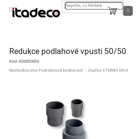
Přejít
na
NÁKUPNÍ
obsah
KOŠÍK
Redukce podlahové vpusti 50/50
Kód:
I030050050
Průměrné
Neohodnoceno
Podrobnosti hodnocení
Značka:
ETERNO IVICA
hodnocení
produktu
je
0,0
z
5
hvězdiček.