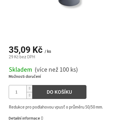
35,09 Kč
/ ks
29 Kč bez DPH
Měrná
Skladem
(více než 100 ks)
cena:
Možnosti doručení
DO KOŠÍKU
Redukce pro podlahovou vpusť o průměru 50/50 mm.
Detailní informace