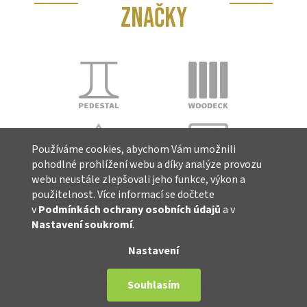
ZNAČKY
Používáme cookies, abychom Vám umožnili
pohodlné prohlížení webu a díky analýze provozu
webu neustále zlepšovali jeho funkce, výkon a
použitelnost. Více informací se dočtete
v
Podmínkách ochrany osobních údajů
a v
Nastavení soukromí
.
Vytvořil Shoptet
Nastavení
Copyright 2026
ITADECO s.r.o.
. Všechna práva vyhrazena.
Souhlasím
Upravit nastavení cookies