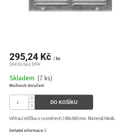
295,24 Kč
/ ks
244 Kč bez DPH
Měrná
Skladem
(7 ks)
cena:
Možnosti doručení
DO KOŠÍKU
Větrací mřížka o rozměrech 140x360 mm. Materiál hliník.
Detailní informace