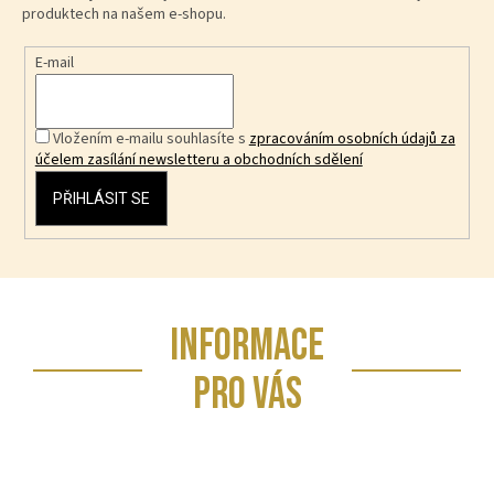
produktech na našem e-shopu.
E-mail
Vložením e-mailu souhlasíte s
zpracováním osobních údajů za
účelem zasílání newsletteru a obchodních sdělení
PŘIHLÁSIT SE
Z
INFORMACE
á
p
PRO VÁS
a
t
í