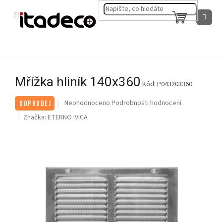
Přejít
na
NÁKUPNÍ
obsah
KOŠÍK
Mřížka hliník 140x360
Kód:
P043203360
Průměrné
Neohodnoceno
Podrobnosti hodnocení
DOPRODEJ
hodnocení
Značka:
ETERNO IVICA
produktu
je
0,0
z
5
hvězdiček.