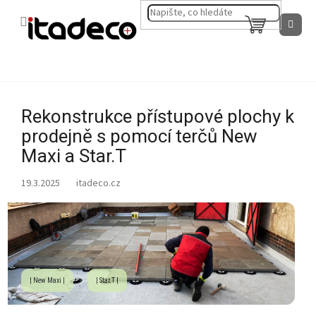
Přejít
na
NÁKUPNÍ
obsah
KOŠÍK
Rekonstrukce přístupové plochy k
prodejně s pomocí terčů New
Maxi a Star.T
19.3.2025
| New Maxi |
| Star.T |