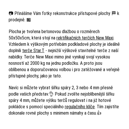
📷 Přinášíme Vám fotky rekonstrukce přístupové plochy 🏁 k
prodejně. 🏪
Plocha je tvořena betonovou dlažbou o rozměrech
50x50x5cm, která stojí na
rektifikačních terčích New Maxi
.
Vzhledem k výškovým potřebám podkladové plochy je ideálně
doplnili
terče Star.T
- nejnižší výškově stavitelné terče z naší
nabídky. Terče New Maxi mimo jiné vynikají svojí vysokou
nosností až 2000 kg na jednu podložku. A proto jsou
oblíbenou a doporučovanou volbou i pro zatěžované a veřejně
přístupné plochy, jako je tato.
Navíc si můžete vybrat šířku spáry 2, 3 nebo 4 mm přesně
podle vašich představ.👌 Pokud zvolíte nejoblíbenější šířku
spáry 4 mm, můžete výšku terčů regulovat i na již hotové
pokládce s pomocí speciálního
regulačního klíče
. Tím zajistíte
dokonale rovné plochy s minimem námahy a času.👍