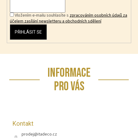
Vložením e-mailu souhlasíte s
zpracováním osobních údajů za
účelem zasílání newsletteru a obchodních sdělení
PŘIHLÁSIT SE
Z
INFORMACE
á
p
PRO VÁS
a
t
í
Kontakt
prodej
@
itadeco.cz