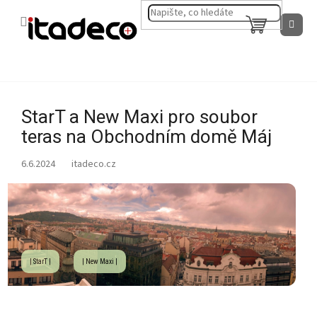
Přejít
na
NÁKUPNÍ
obsah
KOŠÍK
StarT a New Maxi pro soubor
teras na Obchodním domě Máj
6.6.2024
| StarT |
| New Maxi |