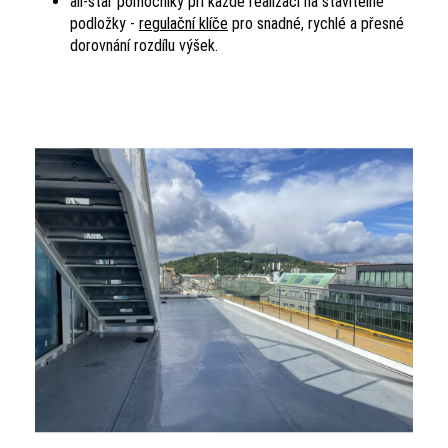
all-star pomocníky při každé realizaci na stavitelné
podložky -
regulační klíče
pro snadné, rychlé a přesné
dorovnání rozdílu výšek.