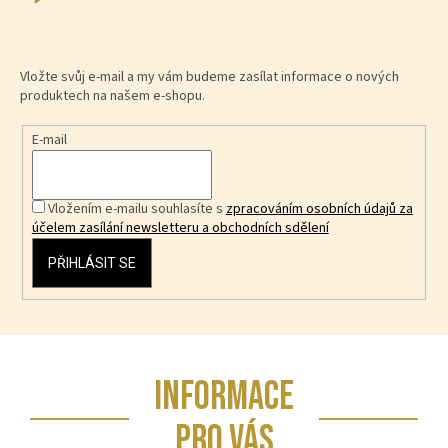
Vložte svůj e-mail a my vám budeme zasílat informace o nových
produktech na našem e-shopu.
E-mail
Vložením e-mailu souhlasíte s
zpracováním osobních údajů za
účelem zasílání newsletteru a obchodních sdělení
PŘIHLÁSIT SE
Z
INFORMACE
á
p
PRO VÁS