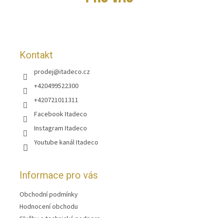
a
t
í
Kontakt
prodej
@
itadeco.cz
+420499522300
+420721011311
Facebook Itadeco
Instagram Itadeco
Youtube kanál Itadeco
Informace pro vás
Obchodní podmínky
Hodnocení obchodu