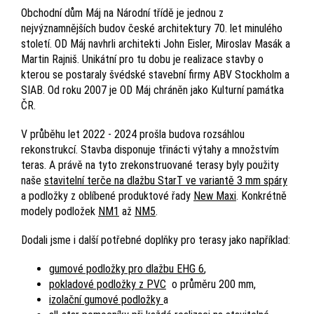
Obchodní dům Máj na Národní třídě je jednou z
nejvýznamnějších budov české architektury 70. let minulého
století. OD Máj navhrli architekti John Eisler, Miroslav Masák a
Martin Rajniš. Unikátní pro tu dobu je realizace stavby o
kterou se postaraly švédské stavební firmy ABV Stockholm a
SIAB. Od roku 2007 je OD Máj chráněn jako Kulturní památka
ČR.
V průběhu let 2022 - 2024 prošla budova rozsáhlou
rekonstrukcí. Stavba disponuje třinácti výtahy a množstvím
teras. A právě na tyto zrekonstruované terasy byly použity
naše
stavitelní terče na dlažbu StarT ve variantě 3 mm spáry
a podložky z oblíbené produktové řady
New Maxi
. Konkrétně
modely podložek
NM1
až
NM5
.
Dodali jsme i další potřebné doplňky pro terasy jako například:
gumové podložky pro dlažbu EHG 6
,
pokladové podložky z PVC
o průměru 200 mm,
izolační gumové podložky
a