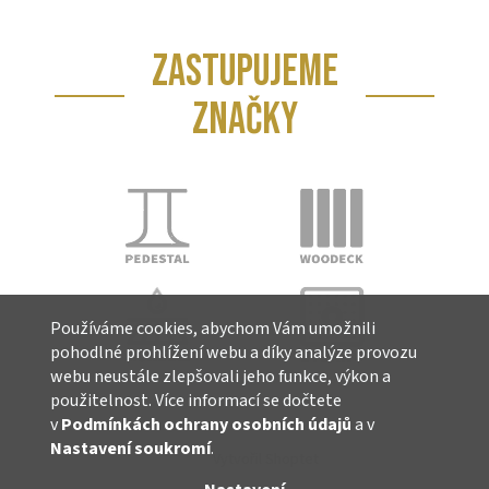
ZASTUPUJEME
ZNAČKY
Používáme cookies, abychom Vám umožnili
pohodlné prohlížení webu a díky analýze provozu
webu neustále zlepšovali jeho funkce, výkon a
použitelnost. Více informací se dočtete
v
Podmínkách ochrany osobních údajů
a v
Nastavení soukromí
.
Vytvořil Shoptet