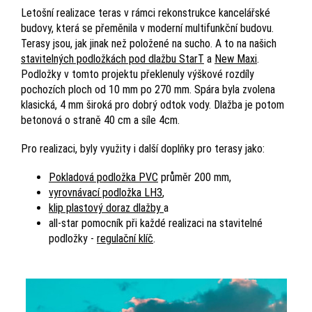
Letošní realizace teras v rámci rekonstrukce kancelářské
budovy, která se přeměnila v moderní multifunkční budovu.
Terasy jsou, jak jinak než položené na sucho. A to na našich
stavitelných podložkách pod dlažbu StarT
a
New Maxi
.
Podložky v tomto projektu překlenuly výškové rozdíly
pochozích ploch od 10 mm po 270 mm. Spára byla zvolena
klasická, 4 mm široká pro dobrý odtok vody. Dlažba je potom
betonová o straně 40 cm a síle 4cm.
Pro realizaci, byly využity i další doplňky pro terasy jako:
Pokladová podložka PVC
průměr 200 mm,
vyrovnávací podložka LH3
,
klip plastový doraz dlažby
a
all-star pomocník při každé realizaci na stavitelné
podložky -
regulační klíč
.