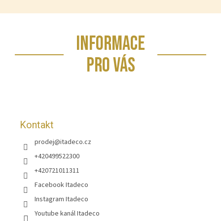
Z
INFORMACE
á
p
PRO VÁS
a
t
í
Kontakt
prodej
@
itadeco.cz
+420499522300
+420721011311
Facebook Itadeco
Instagram Itadeco
Youtube kanál Itadeco