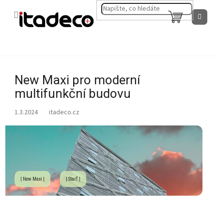
Přejít
na
NÁKUPNÍ
obsah
KOŠÍK
New Maxi pro moderní
multifunkční budovu
1.3.2024
| New Maxi |
| StarT |